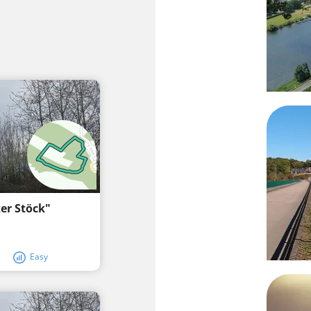
er Stöck"
Easy