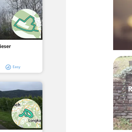
ieser
Easy
R