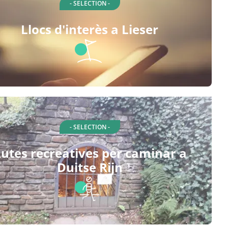
- SELECTION -
Llocs d'interès a Lieser
- SELECTION -
utes recreatives per caminar a
Duitse Rijn