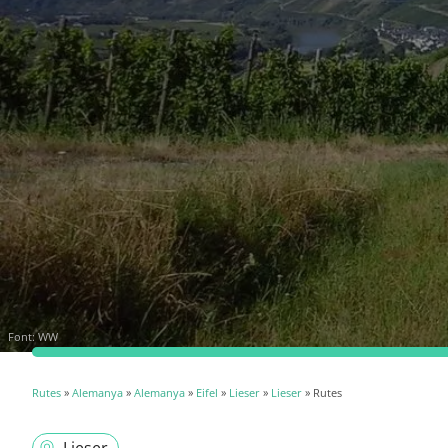
Font:
WW
Rutes
»
Alemanya
»
Alemanya
»
Eifel
»
Lieser
»
Lieser
» Rutes