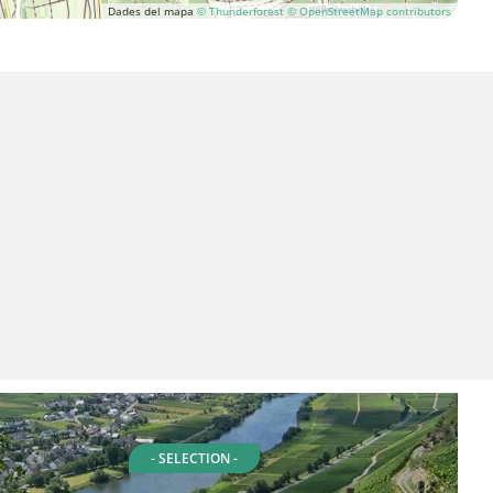
Dades del mapa
© Thunderforest
© OpenStreetMap contributors
- SELECTION -