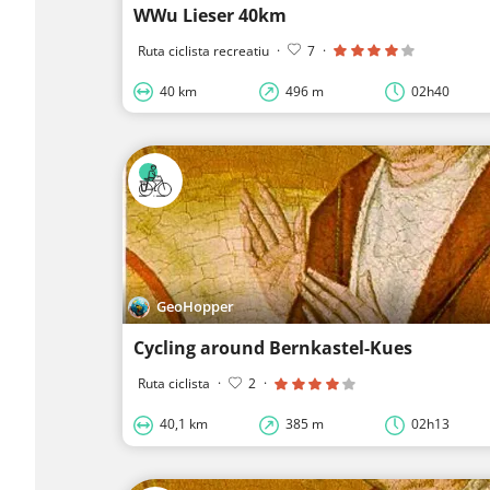
WWu Lieser 40km
Ruta ciclista recreatiu
·
7
·
40 km
496 m
02h40
GeoHopper
Cycling around Bernkastel-Kues
Ruta ciclista
·
2
·
40,1 km
385 m
02h13