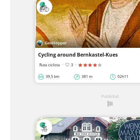
GeoHopper
Cycling around Bernkastel-Kues
Ruta ciclista
·
3
·
39,5 km
381 m
02h11
Publicitat