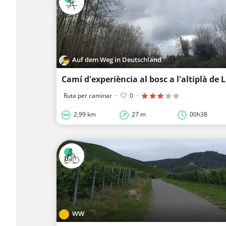
Auf dem Weg in Deutschland
Camí d'experiència al bosc a l'altiplà de L
Ruta per caminar
·
0
·
2,99 km
27 m
00h38
WW