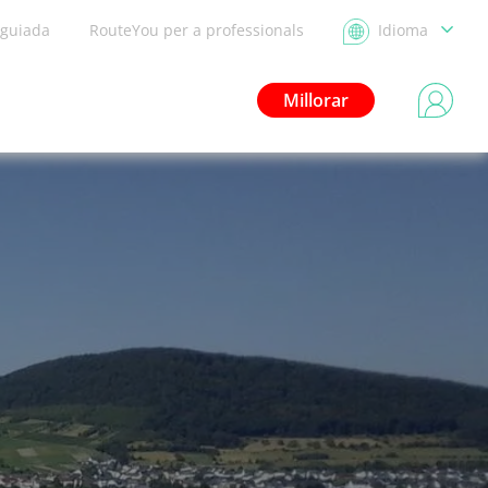
 guiada
RouteYou per a professionals
Idioma
Millorar