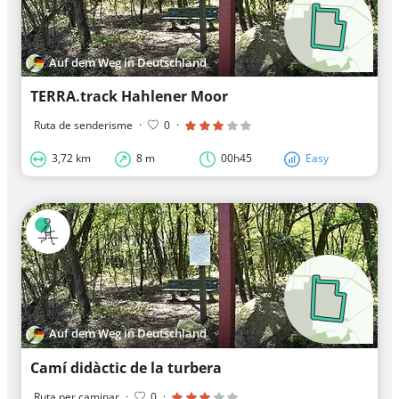
Auf dem Weg in Deutschland
TERRA.track Hahlener Moor
Ruta de senderisme
·
0
·
3,72 km
8 m
00h45
Easy
Auf dem Weg in Deutschland
Camí didàctic de la turbera
Ruta per caminar
·
0
·