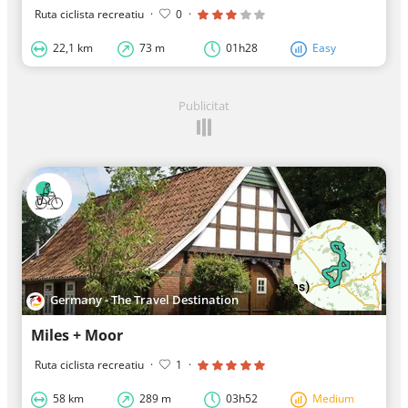
Ruta ciclista recreatiu
·
0
·
22,1 km
73 m
01h28
Easy
Publicitat
Germany - The Travel Destination
Miles + Moor
Ruta ciclista recreatiu
·
1
·
58 km
289 m
03h52
Medium