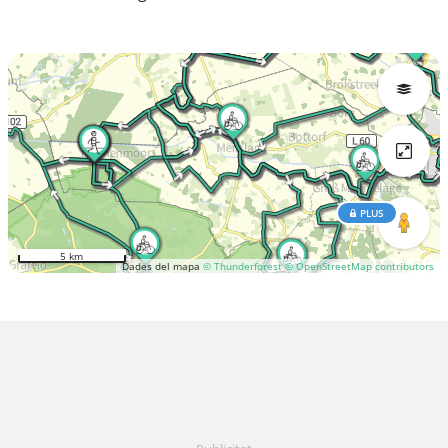
PLUS
5 km
Dades del mapa
© Thunderforest
© OpenStreetMap contributors