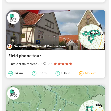
Germany - The Travel Destination
Field phone tour
Ruta ciclista recreatiu
·
0
·
54 km
183 m
03h36
Medium