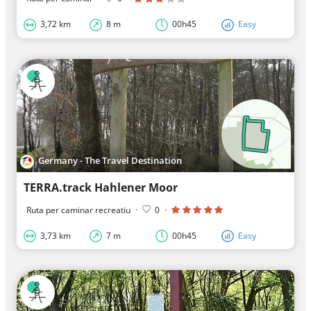
3,72 km
8 m
00h45
Easy
Germany - The Travel Destination
TERRA.track Hahlener Moor
Ruta per caminar recreatiu
·
0
·
3,73 km
7 m
00h45
Easy