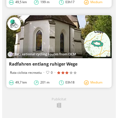
49,5 km
199 m
03h17
Medium
Recreational cycling routes from OCM
Radfahren entlang ruhiger Wege
Ruta ciclista recreatiu
·
0
·
49,7 km
201 m
03h18
Medium
Publicitat