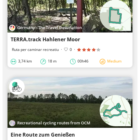
Germany - The Travel Destination
TERRA.track Hahlener Moor
Ruta per caminar recreatiu
·
0
·
3,74 km
18 m
00h46
Medium
Recreational cycling routes from OCM
Eine Route zum Genießen