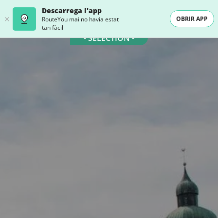
Descarrega l'app
OBRIR APP
RouteYou mai no havia estat
tan fàcil
- SELECTION -