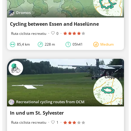
Dromos
Cycling between Essen and Haselünne
Ruta ciclista recreatiu
·
0
·
85,4 km
228 m
05h41
Medium
Recreational cycling routes from OCM
In und um St. Sylvester
Ruta ciclista recreatiu
·
1
·