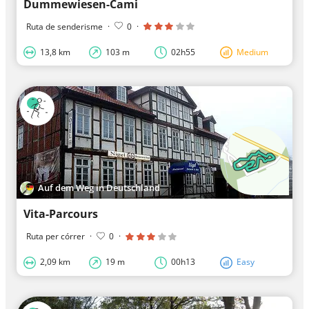
Dummewiesen-Cami
Ruta de senderisme
·
0
·
13,8 km
103 m
02h55
Medium
Auf dem Weg in Deutschland
Vita-Parcours
Ruta per córrer
·
0
·
2,09 km
19 m
00h13
Easy