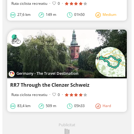
Ruta ciclista recreatiu
·
0
·
27,6 km
149 m
01h50
Medium
Germany - The Travel Destination
RR7 Through the Clenzer Schweiz
Ruta ciclista recreatiu
·
0
·
83,4 km
509 m
05h33
Hard
Publicitat