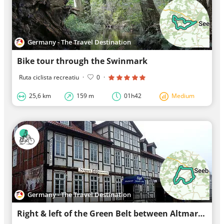
Germany - The Travel Destination
Bike tour through the Swinmark
Ruta ciclista recreatiu
·
0
·
25,6 km
159 m
01h42
Medium
Germany - The Travel Destination
Right & left of the Green Belt between Altmark and Wendland