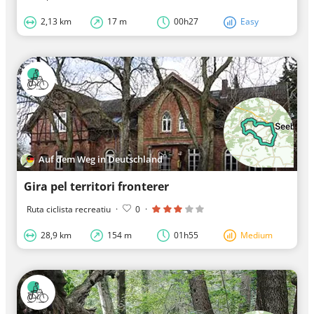
2,13 km
17 m
00h27
Easy
Auf dem Weg in Deutschland
Gira pel territori fronterer
Ruta ciclista recreatiu
·
0
·
28,9 km
154 m
01h55
Medium