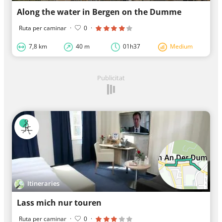
Along the water in Bergen on the Dumme
Ruta per caminar
·
0
·
7,8 km
40 m
01h37
Medium
Publicitat
Itineraries
Lass mich nur touren
Ruta per caminar
·
0
·