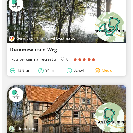
Germany - The Travel Destination
Dummewiesen-Weg
Ruta per caminar recreatiu
·
0
·
13,8 km
94 m
02h54
Medium
Itineraries