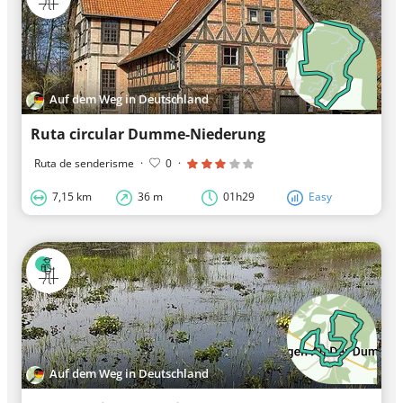
Auf dem Weg in Deutschland
Ruta circular Dumme-Niederung
Ruta de senderisme
·
0
·
7,15 km
36 m
01h29
Easy
Auf dem Weg in Deutschland