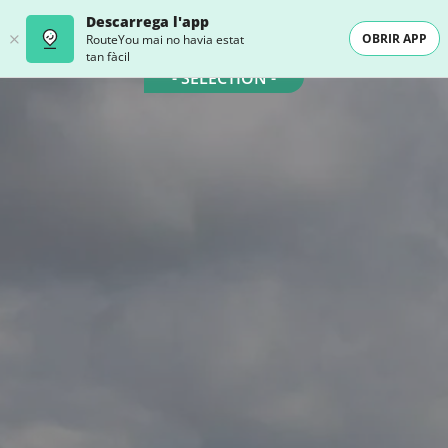
Descarrega l'app
OBRIR APP
RouteYou mai no havia estat
tan fàcil
- SELECTION -