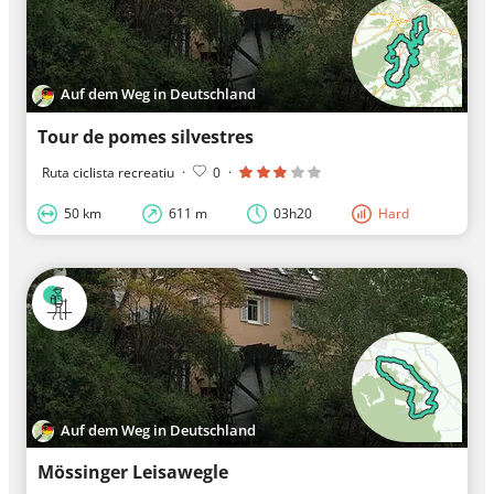
Auf dem Weg in Deutschland
Tour de pomes silvestres
Ruta ciclista recreatiu
·
0
·
50 km
611 m
03h20
Hard
Auf dem Weg in Deutschland
Mössinger Leisawegle