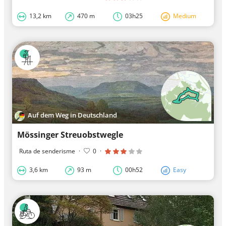
13,2 km
470 m
03h25
Medium
Auf dem Weg in Deutschland
Mössinger Streuobstwegle
Ruta de senderisme
·
0
·
3,6 km
93 m
00h52
Easy