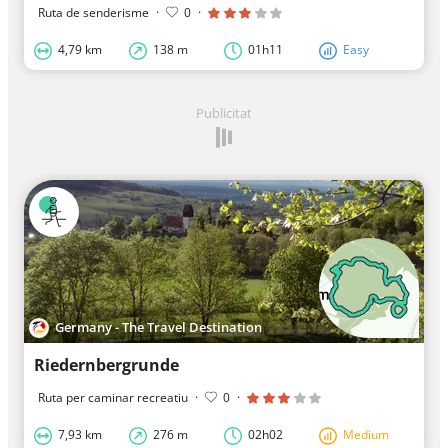
Ruta de senderisme
·
0
·
4,79 km
138 m
01h11
Easy
Publicitat
Germany - The Travel Destination
Riedernbergrunde
Ruta per caminar recreatiu
·
0
·
7,93 km
276 m
02h02
Medium