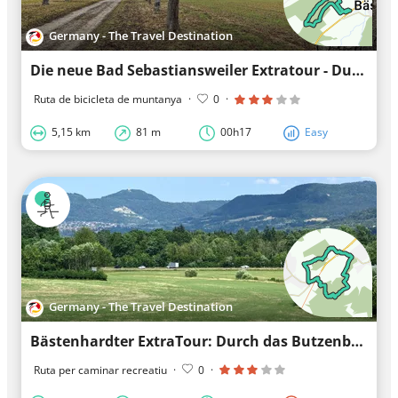
Germany - The Travel Destination
Die neue Bad Sebastiansweiler Extratour - Durch Kurpark, Wald und Wiesen
Ruta de bicicleta de muntanya
·
0
·
5,15 km
81 m
00h17
Easy
Germany - The Travel Destination
Bästenhardter ExtraTour: Durch das Butzenbachtal zum Butzensee und nach Bad Sebastiansweiler
Ruta per caminar recreatiu
·
0
·