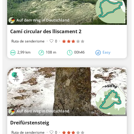
Auf dem Weg in Deutschland
Camí circular des lliscament 2
Ruta de senderisme
·
0
·
2,99 km
108 m
00h46
Easy
Auf dem Weg in Deutschland
Dreifürstensteig
Ruta de senderisme
·
0
·