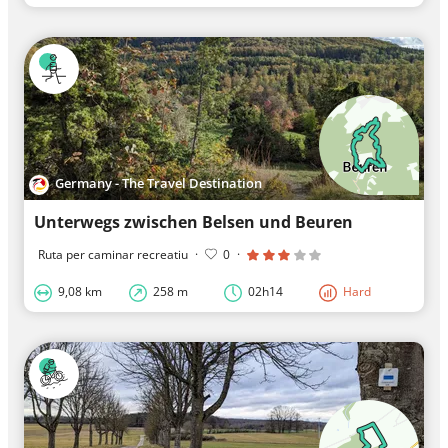
Germany - The Travel Destination
Unterwegs zwischen Belsen und Beuren
Ruta per caminar recreatiu
·
0
·
9,08 km
258 m
02h14
Hard