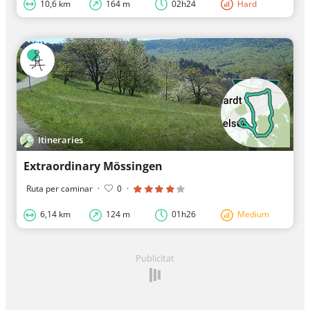
10,6 km
164 m
02h24
Hard
Itineraries
Extraordinary Mössingen
Ruta per caminar
·
0
·
6,14 km
124 m
01h26
Medium
Publicitat