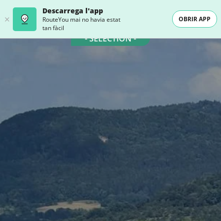
Descarrega l'app
OBRIR APP
RouteYou mai no havia estat
tan fàcil
- SELECTION -