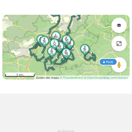
PLUS
5 km
Dades del mapa
© Thunderforest
© OpenStreetMap contributors
Publicitat