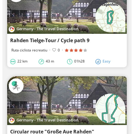
Germany - The Travel Destination
Rahden Tielge-Tour / Cycle path 9
Ruta ciclista recreatiu
·
0
·
22 km
43 m
01h28
Easy
Germany - The Travel Destination
Circular route "Große Aue Rahden"