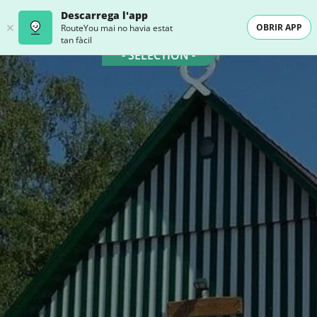
Descarrega l'app
OBRIR APP
RouteYou mai no havia estat
tan fàcil
- SELECTION -