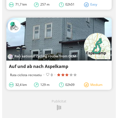
71,7 km
257 m
02h51
Easy
Recreational cycling routes from OCM
Auf und ab nach Aspelkamp
Ruta ciclista recreatiu
·
0
·
32,4 km
129 m
02h09
Medium
Publicitat