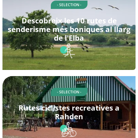
- SELECTION -
Descobreix les 10 rutes de
senderisme més boniques al llarg
de l'Elba
- SELECTION -
Rutes ciclistes recreatives a
Rahden