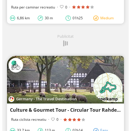
Ruta per caminar recreatiu
·
0
·
6,86 km
30 m
01h25
Medium
Publicitat
Germany - The Travel Destination
Culture & Gourmet Tour - Circular Tour Rahden
Ruta ciclista recreatiu
·
0
·
33,7 km
113 m
02h14
Easy