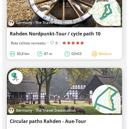
Germany - The Travel Destination
Rahden Nordpunkt-Tour / cycle path 10
Ruta ciclista recreatiu
·
0
·
30,8 km
87 m
02h03
Medium
Germany - The Travel Destination
Circular paths Rahden - Aue-Tour