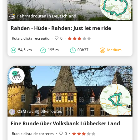
Fahrradrouten in Deutschland
Rahden - Hüde - Rahden: Just let me ride
Ruta ciclista recreatiu
·
0
·
54,5 km
195 m
03h37
Medium
OSM racing bike routes
Eine Runde über Volksbank Lübbecker Land
Ruta ciclista de carreres
·
0
·