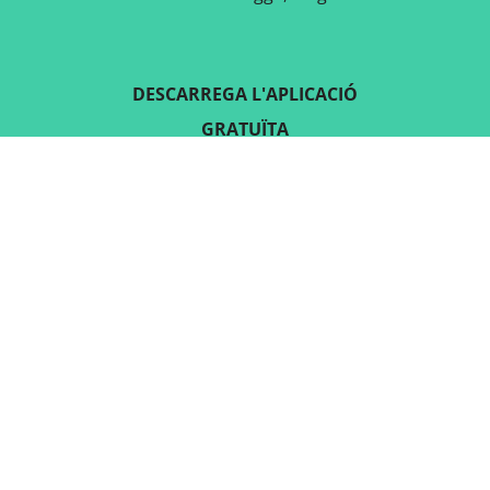
DESCARREGA L'APLICACIÓ
GRATUÏTA
SEGUEIX-NOS