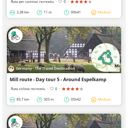
Ruta per caminar recreatiu
·
0
·
3,38 km
11 m
00h41
Medium
Germany - The Travel Destination
Mill route - Day tour 5 - Around Espelkamp
Ruta ciclista recreatiu
·
0
·
85,7 km
303 m
05h42
Medium