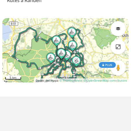
Rutes a Rahden
PLUS
5 km
Dades del mapa
© Thunderforest
© OpenStreetMap contributors