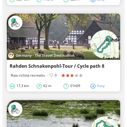
Germany - The Travel Destination
Rahden Schnakenpohl-Tour / Cycle path 8
Ruta ciclista recreatiu
·
0
·
17,3 km
62 m
01h09
Easy