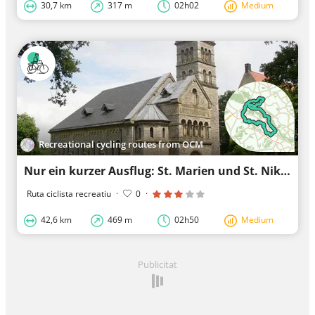
30,7 km
317 m
02h02
Medium
Recreational cycling routes from OCM
Nur ein kurzer Ausflug: St. Marien und St. Nikolaus
Ruta ciclista recreatiu
·
0
·
42,6 km
469 m
02h50
Medium
Publicitat