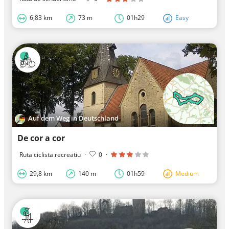
6,83 km
73 m
01h29
Easy
Auf dem Weg in Deutschland
De cor a cor
Ruta ciclista recreatiu
·
0
·
29,8 km
140 m
01h59
Medium