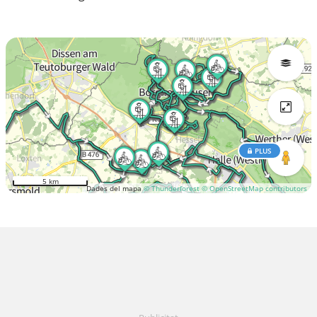
PLUS
5 km
Dades del mapa
© Thunderforest
© OpenStreetMap contributors