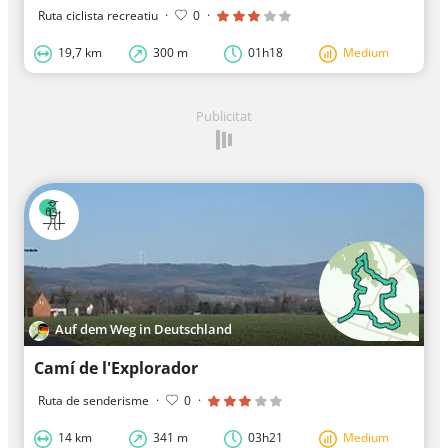
Ruta ciclista recreatiu
·
0
·
19,7 km
300 m
01h18
Medium
Publicitat
Auf dem Weg in Deutschland
Camí de l'Explorador
Ruta de senderisme
·
0
·
14 km
341 m
03h21
Medium