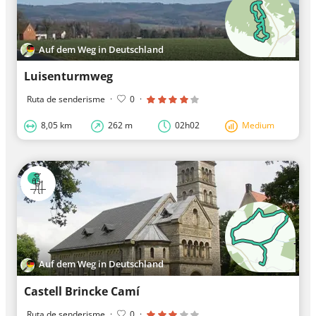
Auf dem Weg in Deutschland
Luisenturmweg
Ruta de senderisme
·
0
·
8,05 km
262 m
02h02
Medium
Auf dem Weg in Deutschland
Castell Brincke Camí
Ruta de senderisme
·
0
·