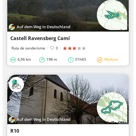
Auf dem Weg in Deutschland
Castell Ravensberg Camí
Ruta de senderisme
·
0
·
6,96 km
198 m
01h43
Medium
Auf dem Weg in Deutschland
R10