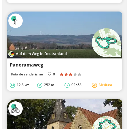
Auf dem Weg in Deutschland
Panoramaweg
Ruta de senderisme
·
0
·
12,8 km
252 m
02h58
Medium