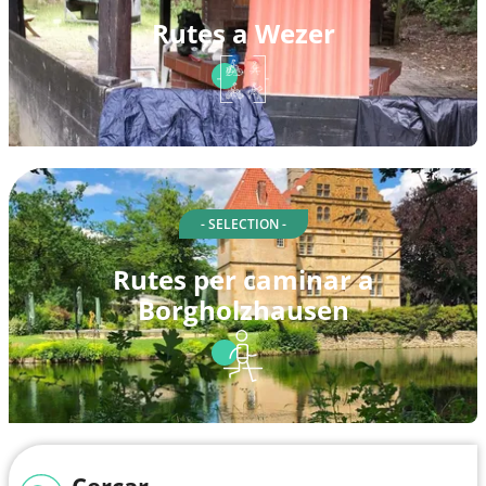
Rutes a Wezer
- SELECTION -
Rutes per caminar a
Borgholzhausen
Cercar