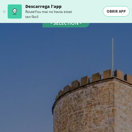
Descarrega l'app
OBRIR APP
RouteYou mai no havia estat
tan fàcil
- SELECTION -