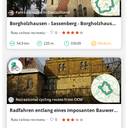
Fahrradrouten in Deutschland
Borgholzhausen - Sassenberg - Borgholzhausen: The freedom of cycling
Ruta ciclista recreatiu
·
0
·
54,9 km
220 m
03h39
Medium
Recreational cycling routes from OCM
Radfahren entlang eines imposanten Bauwerks
Ruta ciclista recreatiu
·
0
·