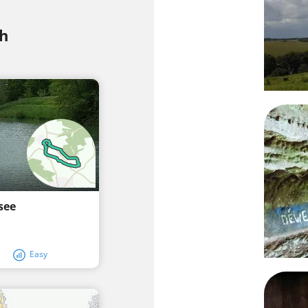
ch
see
Easy