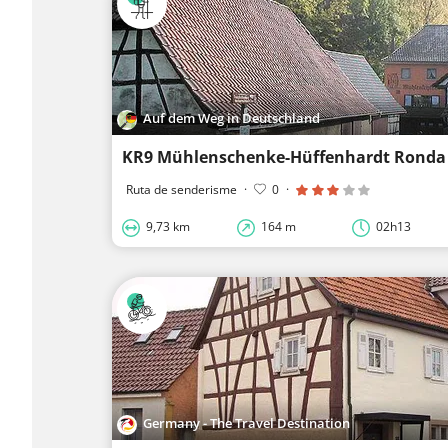
Auf dem Weg in Deutschland
KR9 Mühlenschenke-Hüffenhardt Ronda
Ruta de senderisme
·
0
·
9,73 km
164 m
02h13
Germany - The Travel Destination