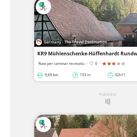
Germany - The Travel Destination
KR9 Mühlenschenke-Hüffenhardt Rund
Ruta per caminar recreatiu
·
0
·
9,69 km
153 m
02h11
Publicitat