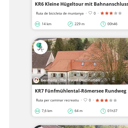
KR6 Kleine Hügeltour mit Bahnanschlus
Ruta de bicicleta de muntanya
·
0
·
14 km
229 m
00h46
Germany - The Travel Destination
KR7 Fünfmühlental-Römersee Rundweg
Ruta per caminar recreatiu
·
0
·
7,6 km
64 m
01h37