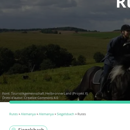
R
Font:
Touristikgemeinschaft HeilbronnerLand (Projekt X)
Drets d'autor: Creative Commons 4.0
Rutes
»
Alemanya
»
Alemanya
»
Siegelsbach
» Rutes