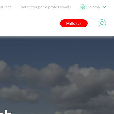
 guiada
RouteYou per a professionals
Idioma
Millorar