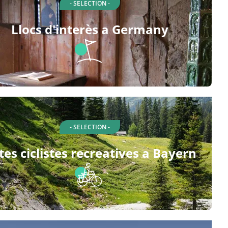
- SELECTION -
Llocs d'interès a Germany
- SELECTION -
tes ciclistes recreatives a Bayern