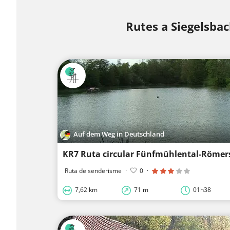
Rutes a Siegelsba
Auf dem Weg in Deutschland
KR7 Ruta circular Fünfmühlental-Römer
Ruta de senderisme
·
0
·
7,62 km
71 m
01h38