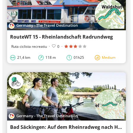
Germany - The Travel Destination
RouteWT 15 - Rheinlandschaft Radrundweg
Ruta ciclista recreatiu
·
0
·
21,4 km
118 m
01h25
Medium
Germany - The Travel Destination
Bad Säckingen: Auf dem Rheinradweg nach Hohentengen