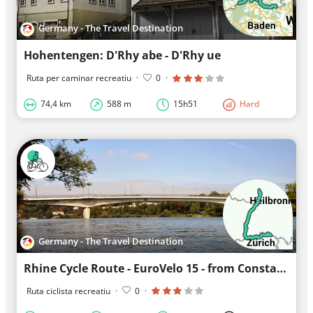
Germany - The Travel Destination
Hohentengen: D'Rhy abe - D'Rhy ue
Ruta per caminar recreatiu
·
0
·
74,4 km
588 m
15h51
Hard
Germany - The Travel Destination
Rhine Cycle Route - EuroVelo 15 - from Constance to Mannheim
Ruta ciclista recreatiu
·
0
·