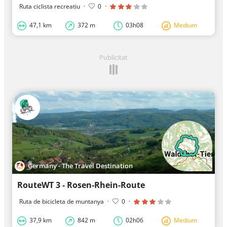
Ruta ciclista recreatiu
·
0
·
47,1 km
372 m
03h08
Medium
Publicitat
Germany - The Travel Destination
RouteWT 3 - Rosen-Rhein-Route
Ruta de bicicleta de muntanya
·
0
·
37,9 km
842 m
02h06
Medium