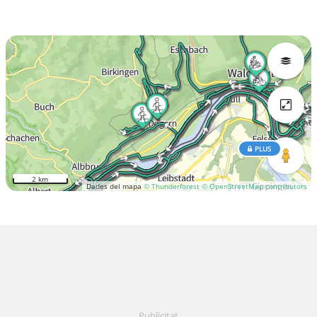
PLUS
2 km
Dades del mapa
© Thunderforest
© OpenStreetMap contributors
Publicitat