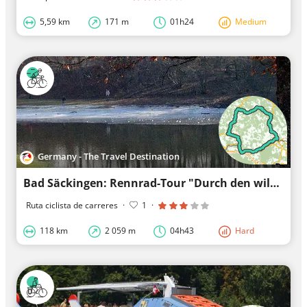
5,59 km
171 m
01h24
Medium
Germany - The Travel Destination
Bad Säckingen: Rennrad-Tour "Durch den wilden Südschwarzwald"
Ruta ciclista de carreres
·
1
·
118 km
2 059 m
04h43
Hard