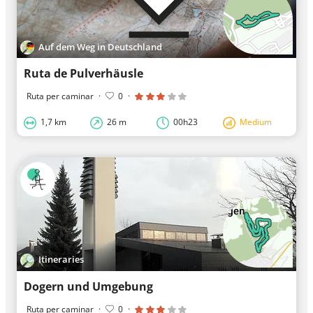
Auf dem Weg in Deutschland
Ruta de Pulverhäusle
Ruta per caminar
·
0
·
1,7 km
26 m
00h23
Medium
Itineraries
Dogern und Umgebung
Ruta per caminar
·
0
·