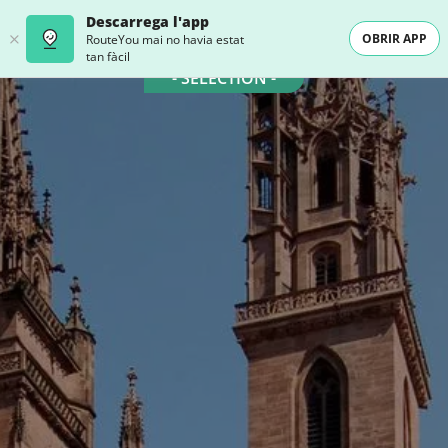
Descarrega l'app
OBRIR APP
RouteYou mai no havia estat
tan fàcil
- SELECTION -