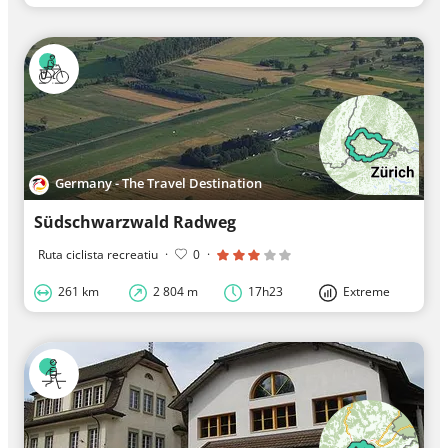
Germany - The Travel Destination
Südschwarzwald Radweg
Ruta ciclista recreatiu
·
0
·
261 km
2 804 m
17h23
Extreme