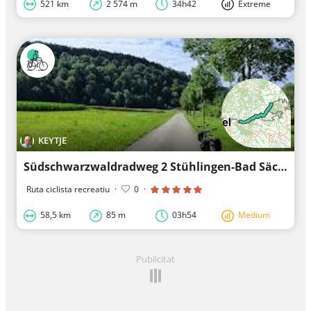
521 km
2 574 m
34h42
Extreme
KEYTJE
Südschwarzwaldradweg 2 Stühlingen-Bad Säckingen
Ruta ciclista recreatiu
·
0
·
58,5 km
85 m
03h54
Medium
Publicitat