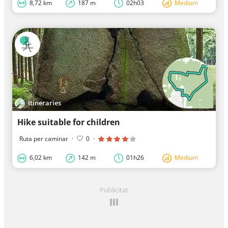
8,72 km
187 m
02h03
Medium
Itineraries
Hike suitable for children
Ruta per caminar
·
0
·
6,02 km
142 m
01h26
Medium
Publicitat