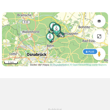
PLUS
5 km
Dades del mapa
© Thunderforest
© OpenStreetMap contributors
Publicitat