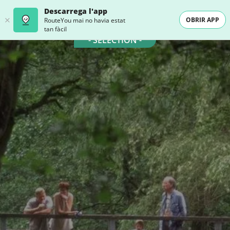
Descarrega l'app
OBRIR APP
RouteYou mai no havia estat
tan fàcil
- SELECTION -