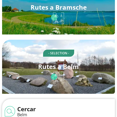
Rutes a Bramsche
- SELECTION -
Rutes a Belm
Cercar
Belm