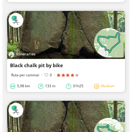
Itineraries
Black chalk pit by bike
Ruta per caminar
·
0
·
5,98 km
133 m
01h25
Medium