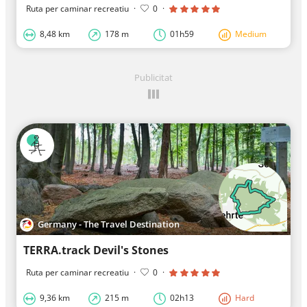
Ruta per caminar recreatiu
·
0
·
8,48 km
178 m
01h59
Medium
Publicitat
Germany - The Travel Destination
TERRA.track Devil's Stones
Ruta per caminar recreatiu
·
0
·
9,36 km
215 m
02h13
Hard