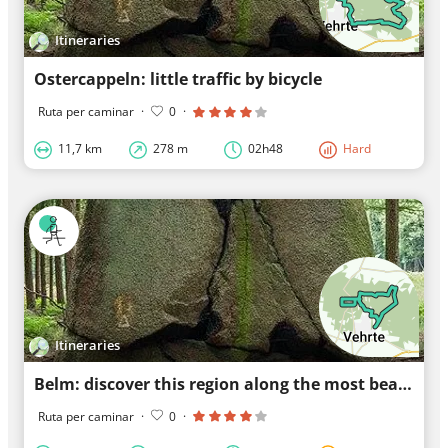
Itineraries
Ostercappeln: little traffic by bicycle
Ruta per caminar
·
0
·
11,7 km
278 m
02h48
Hard
Itineraries
Belm: discover this region along the most beautiful paths
Ruta per caminar
·
0
·