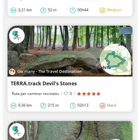
3,31 km
52 m
00h44
Medium
Germany - The Travel Destination
TERRA.track Devil's Stones
Ruta per caminar recreatiu
·
0
·
9,36 km
215 m
02h13
Hard