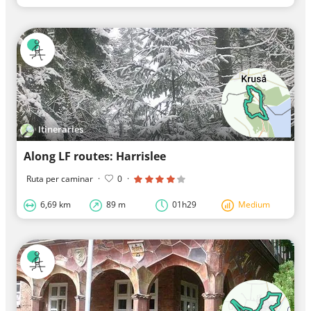
Itineraries
Along LF routes: Harrislee
Ruta per caminar
·
0
·
6,69 km
89 m
01h29
Medium