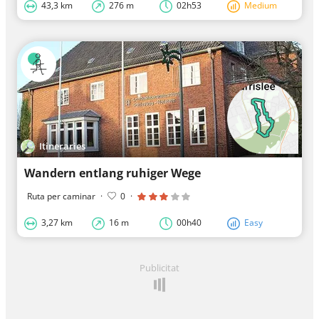
43,3 km
276 m
02h53
Medium
Itineraries
Wandern entlang ruhiger Wege
Ruta per caminar
·
0
·
3,27 km
16 m
00h40
Easy
Publicitat