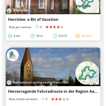
Itineraries
Harrislee: a Bit of Vacation
Ruta per caminar
·
0
·
6 km
39 m
01h15
Medium
Recreational cycling routes from OCM
Hervorragende Fahrradroute in der Region Aabenraa
Ruta ciclista recreatiu
·
0
·