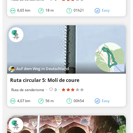
6,65 km
18 m
01h21
Easy
Auf dem Weg in Deutschland
Ruta circular 5: Molí de coure
Ruta de senderisme
·
0
·
4,07 km
56 m
00h54
Easy