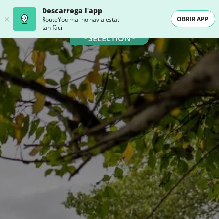
Descarrega l'app
OBRIR APP
RouteYou mai no havia estat
tan fàcil
- SELECTION -