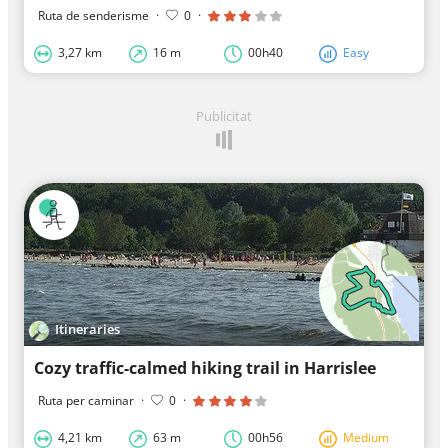
Ruta de senderisme
·
0
·
3,27 km
16 m
00h40
Easy
Publicitat
Itineraries
Cozy traffic-calmed hiking trail in Harrislee
Ruta per caminar
·
0
·
4,21 km
63 m
00h56
Medium