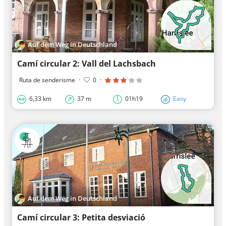
Auf dem Weg in Deutschland
Camí circular 2: Vall del Lachsbach
Ruta de senderisme
·
0
·
6,33 km
37 m
01h19
Easy
Auf dem Weg in Deutschland
Camí circular 3: Petita desviació