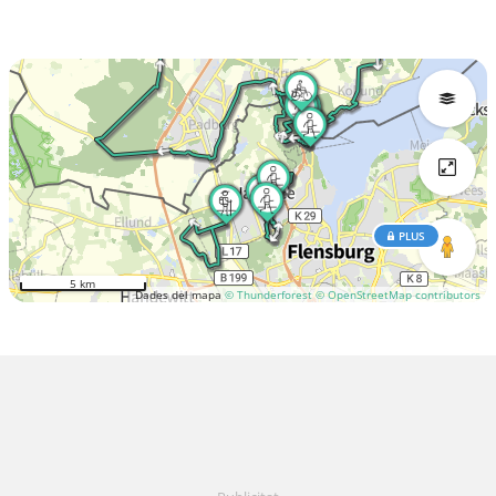
PLUS
5 km
Dades del mapa
© Thunderforest
© OpenStreetMap contributors