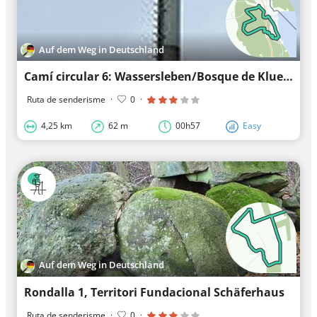
Auf dem Weg in Deutschland
Camí circular 6: Wassersleben/Bosque de Klueser
Ruta de senderisme
·
0
·
4,25 km
62 m
00h57
Easy
Auf dem Weg in Deutschland
Rondalla 1, Territori Fundacional Schäferhaus
Ruta de senderisme
·
0
·