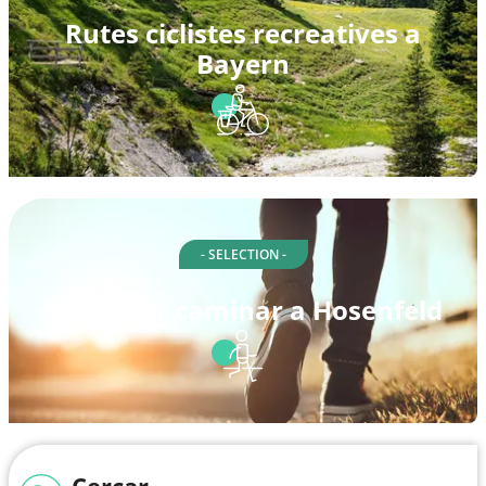
Rutes ciclistes recreatives a
Bayern
- SELECTION -
Rutes per caminar a Hosenfeld
Cercar