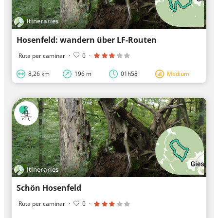
Itineraries
Hosenfeld: wandern über LF-Routen
Ruta per caminar
·
0
·
8,26 km
196 m
01h58
Medium
Itineraries
Schön Hosenfeld
Ruta per caminar
·
0
·