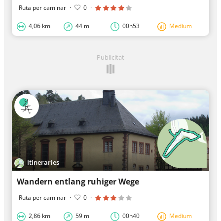
Ruta per caminar
·
0
·
4,06 km
44 m
00h53
Medium
Publicitat
Itineraries
Wandern entlang ruhiger Wege
Ruta per caminar
·
0
·
2,86 km
59 m
00h40
Medium