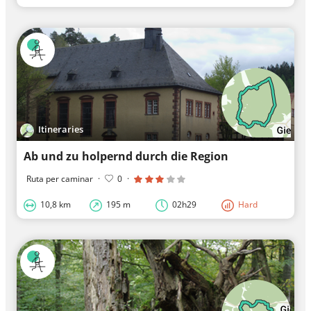
Itineraries
Ab und zu holpernd durch die Region
Ruta per caminar
·
0
·
10,8 km
195 m
02h29
Hard