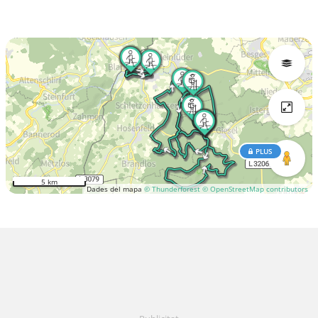
PLUS
5 km
Dades del mapa
© Thunderforest
© OpenStreetMap contributors