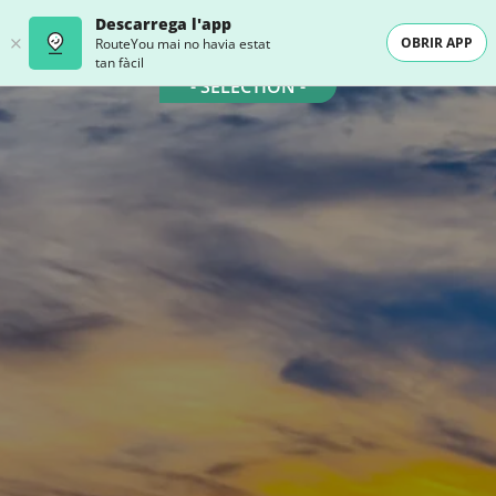
Descarrega l'app
OBRIR APP
RouteYou mai no havia estat
tan fàcil
- SELECTION -