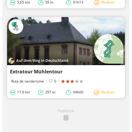
5,65 km
59 m
01h13
Medium
Auf dem Weg in Deutschland
Extratour Mühlentour
Ruta de senderisme
·
0
·
17,6 km
297 m
04h00
Medium
Publicitat