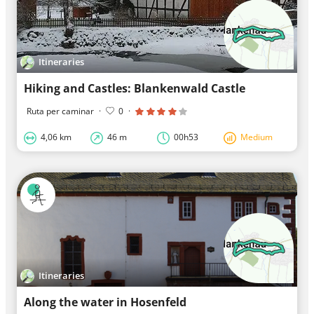
Itineraries
Hiking and Castles: Blankenwald Castle
Ruta per caminar
·
0
·
4,06 km
46 m
00h53
Medium
Itineraries
Along the water in Hosenfeld