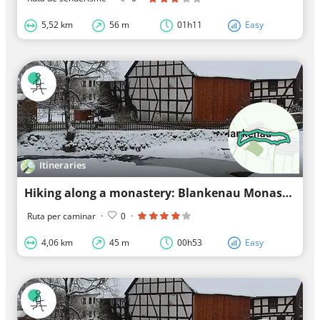
5,52 km
56 m
01h11
Easy
Itineraries
Hiking along a monastery: Blankenau Monastery
Ruta per caminar
·
0
·
4,06 km
45 m
00h53
Easy