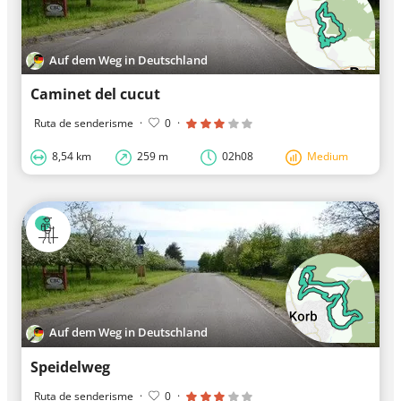
Auf dem Weg in Deutschland
Caminet del cucut
Ruta de senderisme
·
0
·
8,54 km
259 m
02h08
Medium
Auf dem Weg in Deutschland
Speidelweg
Ruta de senderisme
·
0
·