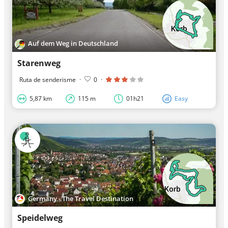
Auf dem Weg in Deutschland
Starenweg
Ruta de senderisme
·
0
·
5,87 km
115 m
01h21
Easy
Germany - The Travel Destination
Speidelweg