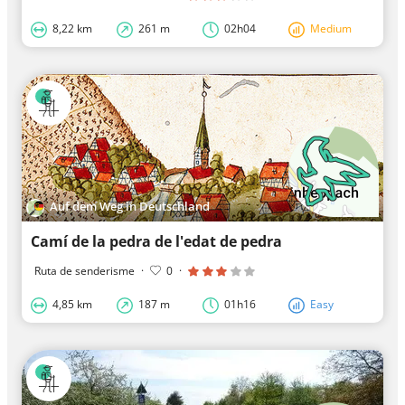
8,22 km
261 m
02h04
Medium
Auf dem Weg in Deutschland
Camí de la pedra de l'edat de pedra
Ruta de senderisme
·
0
·
4,85 km
187 m
01h16
Easy