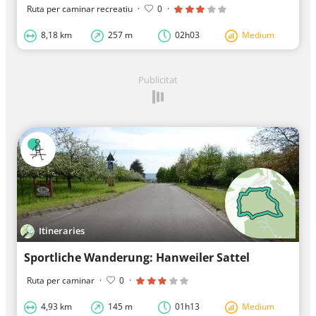
Ruta per caminar recreatiu
·
0
·
8,18 km
257 m
02h03
Medium
Publicitat
Itineraries
Sportliche Wanderung: Hanweiler Sattel
Ruta per caminar
·
0
·
4,93 km
145 m
01h13
Medium