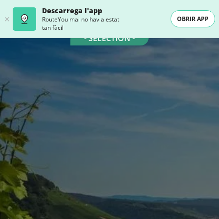
Descarrega l'app
OBRIR APP
RouteYou mai no havia estat
tan fàcil
- SELECTION -