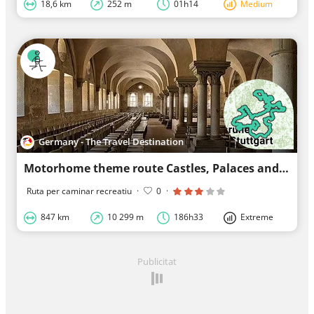
18,6 km
252 m
01h14
Medium
Germany - The Travel Destination
Motorhome theme route Castles, Palaces and Monasteries
Ruta per caminar recreatiu
·
0
·
847 km
10 299 m
186h33
Extreme
Publicitat