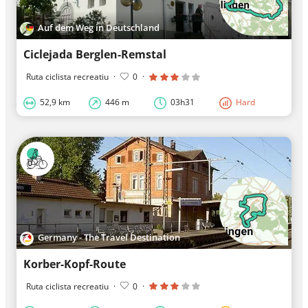
Auf dem Weg in Deutschland
Ciclejada Berglen-Remstal
Ruta ciclista recreatiu
·
0
·
52,9 km
446 m
03h31
Hard
Germany - The Travel Destination
Korber-Kopf-Route
Ruta ciclista recreatiu
·
0
·