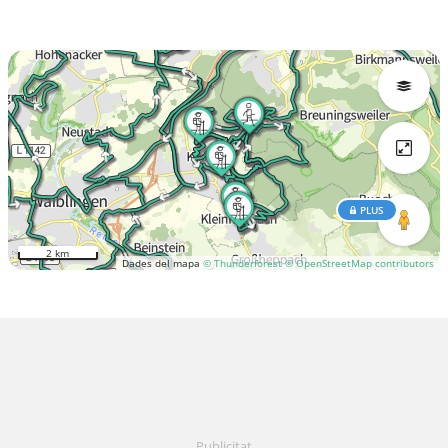
PLUS
2 km
Dades del mapa
© Thunderforest
© OpenStreetMap contributors
Publicitat