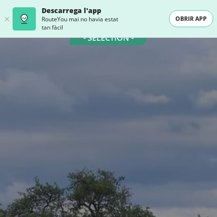
Descarrega l'app
OBRIR APP
RouteYou mai no havia estat
tan fàcil
- SELECTION -