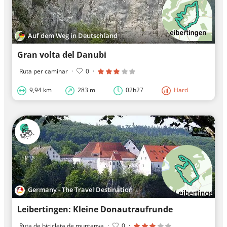
Auf dem Weg in Deutschland
Gran volta del Danubi
Ruta per caminar
·
0
·
9,94 km
283 m
02h27
Hard
Germany - The Travel Destination
Leibertingen: Kleine Donautraufrunde
Ruta de bicicleta de muntanya
·
0
·