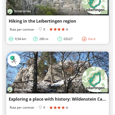
Itineraries
Hiking in the Leibertingen region
Ruta per caminar
·
0
·
9,94 km
280 m
02h27
Hard
Itineraries
Exploring a place with history: Wildenstein Castle
Ruta per caminar
·
0
·