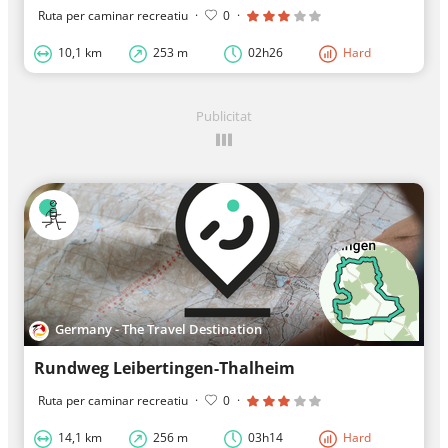
Ruta per caminar recreatiu
·
0
·
10,1 km
253 m
02h26
Hard
Publicitat
Germany - The Travel Destination
Rundweg Leibertingen-Thalheim
Ruta per caminar recreatiu
·
0
·
14,1 km
256 m
03h14
Hard