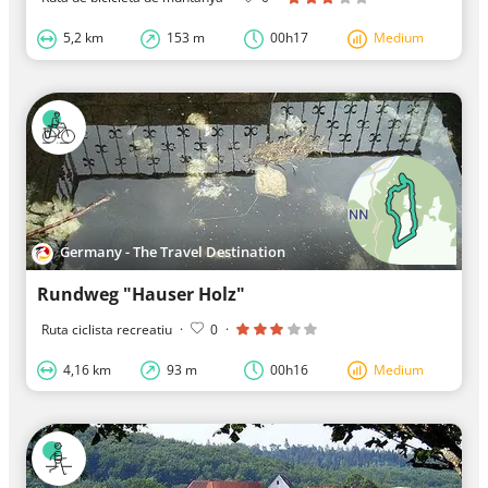
5,2 km
153 m
00h17
Medium
Germany - The Travel Destination
Rundweg "Hauser Holz"
Ruta ciclista recreatiu
·
0
·
4,16 km
93 m
00h16
Medium