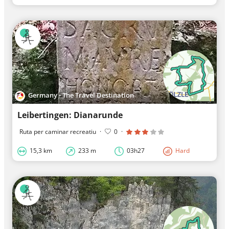
Germany - The Travel Destination
Leibertingen: Dianarunde
Ruta per caminar recreatiu
·
0
·
15,3 km
233 m
03h27
Hard