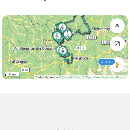
PLUS
5 km
Dades del mapa
© Thunderforest
© OpenStreetMap contributors