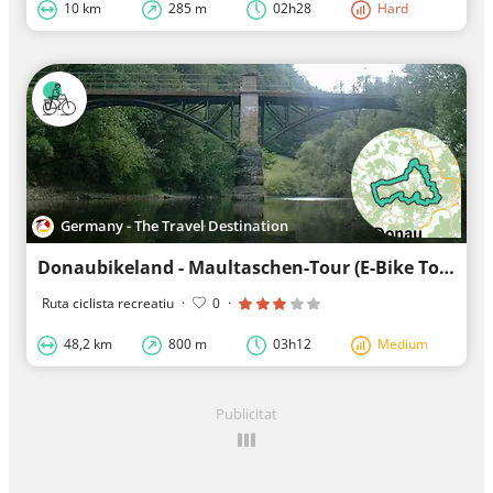
10 km
285 m
02h28
Hard
Germany - The Travel Destination
Donaubikeland - Maultaschen-Tour (E-Bike Tour 5)
Ruta ciclista recreatiu
·
0
·
48,2 km
800 m
03h12
Medium
Publicitat