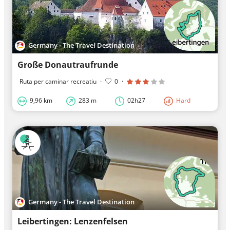
Germany - The Travel Destination
Große Donautraufrunde
Ruta per caminar recreatiu
·
0
·
9,96 km
283 m
02h27
Hard
Germany - The Travel Destination
Leibertingen: Lenzenfelsen