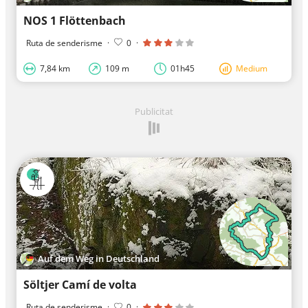
NOS 1 Flöttenbach
Ruta de senderisme
·
0
·
7,84 km
109 m
01h45
Medium
Publicitat
Auf dem Weg in Deutschland
Söltjer Camí de volta
Ruta de senderisme
·
0
·