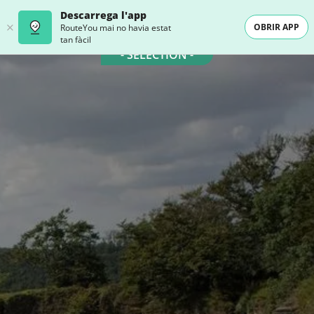
Descarrega l'app
OBRIR APP
RouteYou mai no havia estat
tan fàcil
- SELECTION -