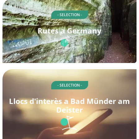
- SELECTION -
Rutes a Germany
- SELECTION -
Llocs d'interès a Bad Münder am
Deister