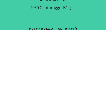
Kerkstraat 108
9050 Gentbrugge, Bèlgica
DESCARREGA L'APLICACIÓ
GRATUÏTA
SEGUEIX-NOS