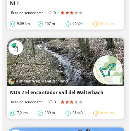
NI 1
Ruta de senderisme
·
0
·
9,09 km
157 m
02h04
Medium
Auf dem Weg in Deutschland
NOS 2 El encantador vall del Walterbach
Ruta de senderisme
·
0
·
7,2 km
139 m
01h40
Medium