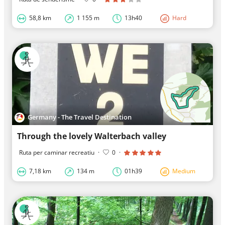
58,8 km
1 155 m
13h40
Hard
Germany - The Travel Destination
Through the lovely Walterbach valley
Ruta per caminar recreatiu
·
0
·
7,18 km
134 m
01h39
Medium