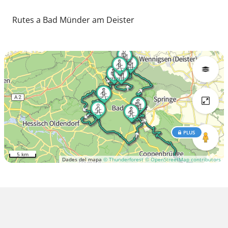
Rutes a Bad Münder am Deister
PLUS
5 km
Dades del mapa
© Thunderforest
© OpenStreetMap contributors