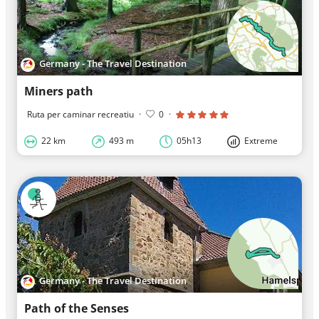
Germany - The Travel Destination
Miners path
Ruta per caminar recreatiu
·
0
·
22 km
493 m
05h13
Extreme
Germany - The Travel Destination
Path of the Senses