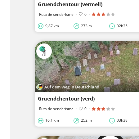
Gruendchentour (vermell)
Ruta de senderisme
·
0
·
9,87 km
273 m
02h25
Auf dem Weg in Deutschland
Gruendchentour (verd)
Ruta de senderisme
·
0
·
16,1 km
252 m
03h38