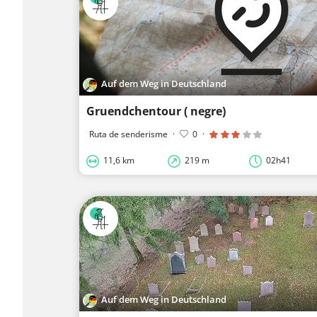
Auf dem Weg in Deutschland
Gruendchentour ( negre)
Ruta de senderisme
·
0
·
11,6 km
219 m
02h41
Auf dem Weg in Deutschland