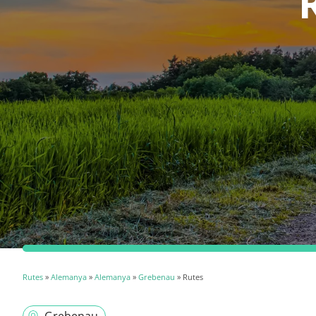
Rutes
»
Alemanya
»
Alemanya
»
Grebenau
» Rutes