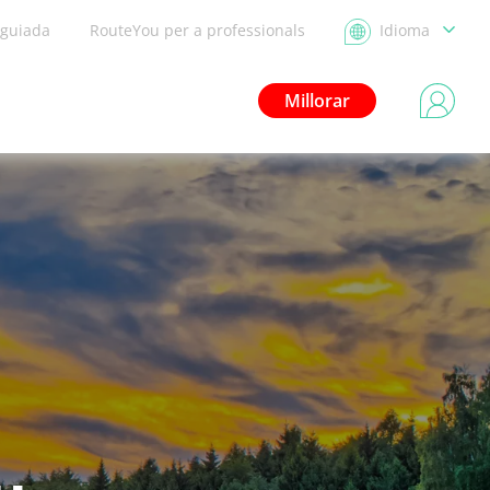
 guiada
RouteYou per a professionals
Idioma
Millorar