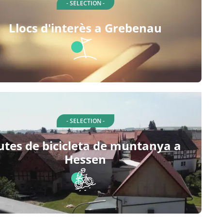
- SELECTION -
Llocs d'interès a Grebenau
- SELECTION -
utes de bicicleta de muntanya a
Hessen