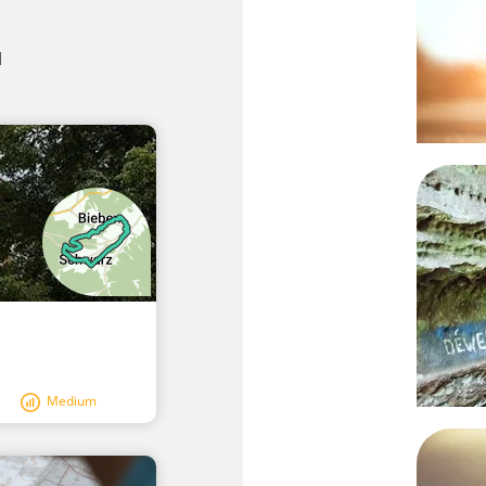
u
Medium