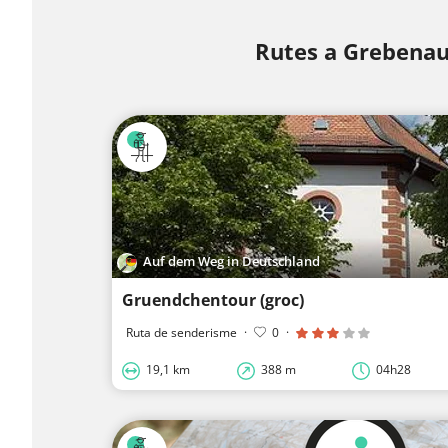
Rutes a Grebena
Auf dem Weg in Deutschland
Gruendchentour (groc)
Ruta de senderisme
·
0
·
19,1 km
388 m
04h28