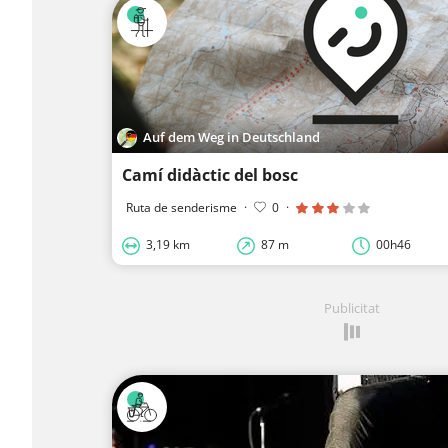
Auf dem Weg in Deutschland
Camí didàctic del bosc
Ruta de senderisme
·
0
·
3,19 km
87 m
00h46
Publicitat