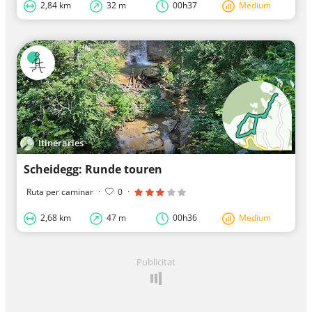
2,84 km
32 m
00h37
Medium
Itineraries
Scheidegg: Runde touren
Ruta per caminar
·
0
·
2,68 km
47 m
00h36
Medium
Publicitat