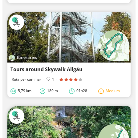
Itineraries
Tours around Skywalk Allgäu
Ruta per caminar
·
1
·
5,79 km
189 m
01h28
Medium