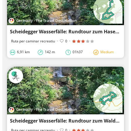
Germany - The Travel Destination
Scheidegger Wasserfälle: Rundtour zum Hasenreuter Wasserfall - Westallgäuer Wasserweg 1
Ruta per caminar recreatiu
·
0
·
6,91 km
142 m
01h37
Medium
Germany - The Travel Destination
Scheidegger Wasserfälle: Rundtour zum Waldsee - Westallgäuer Wasserweg 2
Ruta per caminar recreatiu
·
0
·