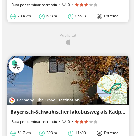
Ruta per caminar recreatiu
·
0
·
20,4 km
693 m
05h13
Extreme
Publicitat
Germany - The Travel Destination
Bayerisch-Schwäbischer Jakobusweg als Radpilgerweg Scheidegg - Lindau
Ruta per caminar recreatiu
·
0
·
51,7 km
393 m
11h00
Extreme