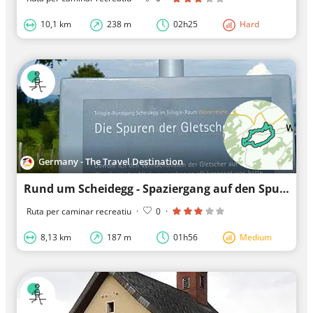
10,1 km
238 m
02h25
Hard
Germany - The Travel Destination
Rund um Scheidegg - Spaziergang auf den Spuren der Eistzeit - Westallgäuer Wasserweg 5
Ruta per caminar recreatiu
·
0
·
8,13 km
187 m
01h56
Medium