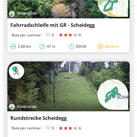
Itineraries
Fahrradschleife mit GR - Scheidegg
Ruta per caminar
·
0
·
2,68 km
47 m
00h36
Medium
Itineraries
Rundstrecke Scheidegg
Ruta per caminar
·
0
·