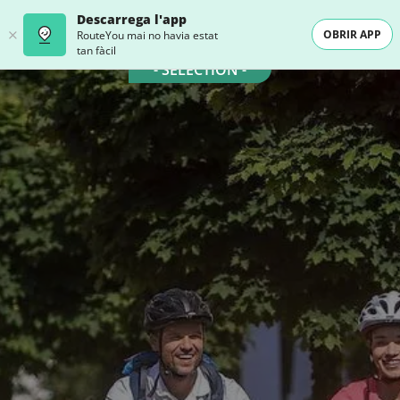
Descarrega l'app
OBRIR APP
RouteYou mai no havia estat
tan fàcil
- SELECTION -