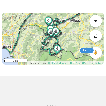
PLUS
5 km
Dades del mapa
© Thunderforest
© OpenStreetMap contributors