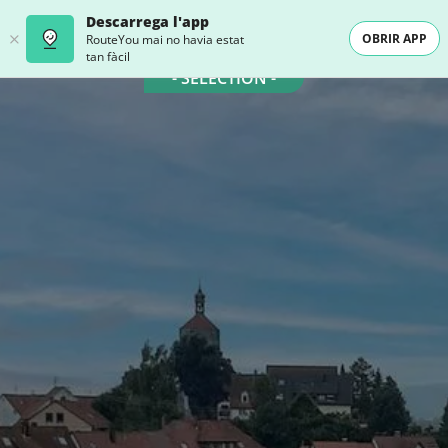
Descarrega l'app
OBRIR APP
RouteYou mai no havia estat
tan fàcil
- SELECTION -