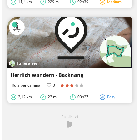
11,4 km
229 m
02h39
Medium
Itineraries
Herrlich wandern - Backnang
Ruta per caminar
·
0
·
2,12 km
23 m
00h27
Easy
Publicitat