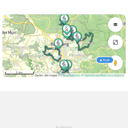
PLUS
5 km
Dades del mapa
© Thunderforest
© OpenStreetMap contributors
Publicitat