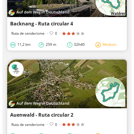
Auf dem Weg in Deutschland
Backnang - Ruta circular 4
Ruta de senderisme
·
0
·
11,2 km
259 m
02h40
Medium
Auf dem Weg in Deutschland
Auenwald - Ruta circular 2
Ruta de senderisme
·
0
·