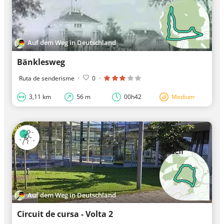
Auf dem Weg in Deutschland
Bänklesweg
Ruta de senderisme
·
0
·
3,11 km
56 m
00h42
Medium
Auf dem Weg in Deutschland
Circuit de cursa - Volta 2