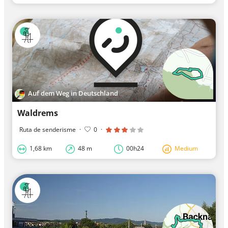
Auf dem Weg in Deutschland
Waldrems
Ruta de senderisme
·
0
·
1,68 km
48 m
00h24
Medium