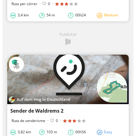
Ruta per córrer
·
0
·
3,4 km
54 m
00h24
Medium
Publicitat
Auf dem Weg in Deutschland
Sender de Waldrems 2
Ruta de senderisme
·
0
·
3,82 km
103 m
00h56
Easy