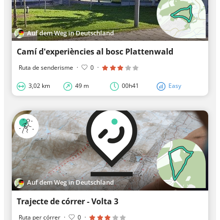
Auf dem Weg in Deutschland
Camí d'experiències al bosc Plattenwald
Ruta de senderisme
·
0
·
3,02 km
49 m
00h41
Easy
Auf dem Weg in Deutschland
Trajecte de córrer - Volta 3
Ruta per córrer
·
0
·