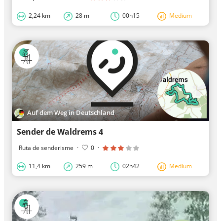
2,24 km
28 m
00h15
Medium
Auf dem Weg in Deutschland
Sender de Waldrems 4
Ruta de senderisme
·
0
·
11,4 km
259 m
02h42
Medium