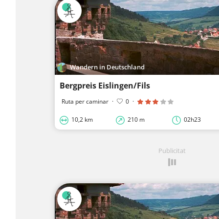
Wandern in Deutschland
Bergpreis Eislingen/Fils
Ruta per caminar
·
0
·
10,2 km
210 m
02h23
Publicitat