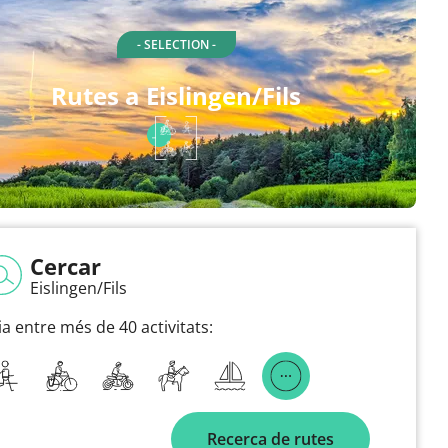
- SELECTION -
Rutes a Eislingen/Fils
Cercar
Eislingen/Fils
ia entre més de 40 activitats:
Recerca de rutes