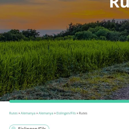
Ru
Rutes
»
Alemanya
»
Alemanya
»
Eislingen/Fils
» Rutes