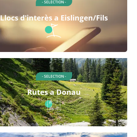
- SELECTION -
Llocs d'interès a Eislingen/Fils
- SELECTION -
Rutes a Donau