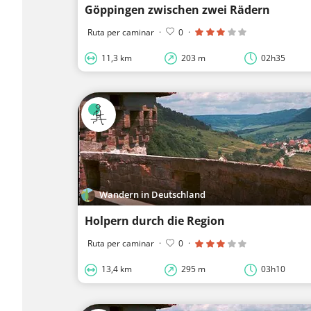
Göppingen zwischen zwei Rädern
Ruta per caminar
·
0
·
11,3 km
203 m
02h35
Wandern in Deutschland
Holpern durch die Region
Ruta per caminar
·
0
·
13,4 km
295 m
03h10