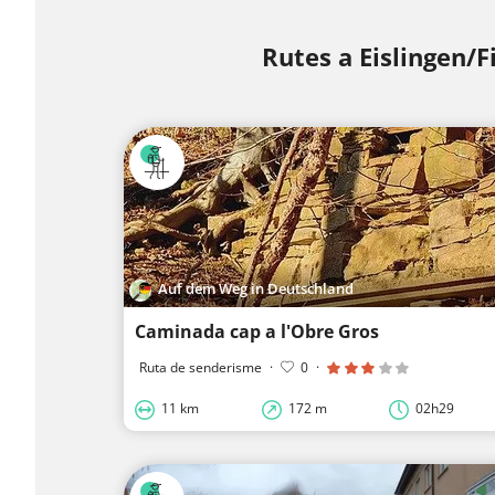
Rutes a Eislingen/Fi
Auf dem Weg in Deutschland
Caminada cap a l'Obre Gros
Ruta de senderisme
·
0
·
11 km
172 m
02h29