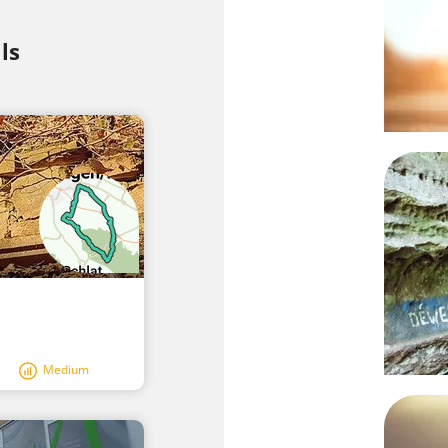
Ru
ls
Medium