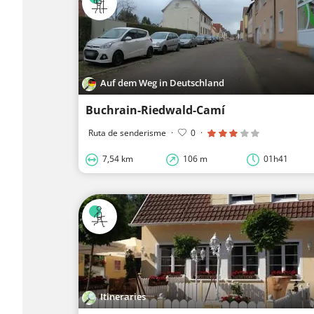
Auf dem Weg in Deutschland
Buchrain-Riedwald-Camí
Ruta de senderisme
·
0
·
7,54 km
106 m
01h41
Itineraries