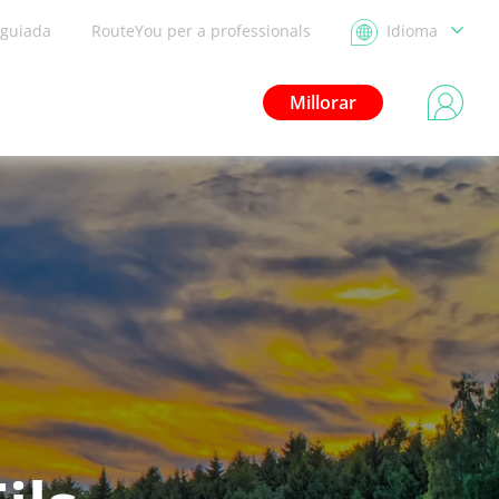
 guiada
RouteYou per a professionals
Idioma
Millorar