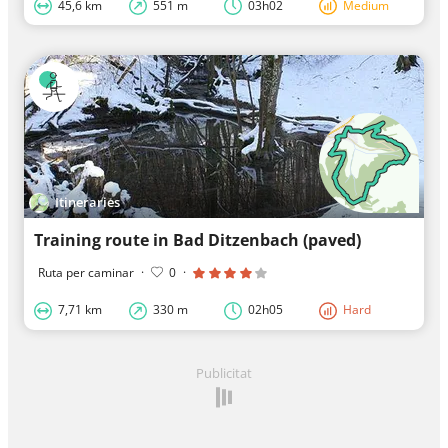
45,6 km
551 m
03h02
Medium
Itineraries
Training route in Bad Ditzenbach (paved)
Ruta per caminar
·
0
·
7,71 km
330 m
02h05
Hard
Publicitat