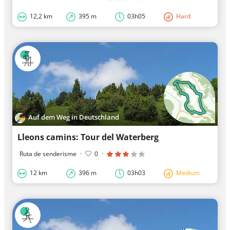
12,2 km
395 m
03h05
Hard
Auf dem Weg in Deutschland
Lleons camins: Tour del Waterberg
Ruta de senderisme
·
0
·
12 km
396 m
03h03
Medium