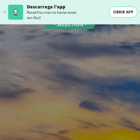
Descarrega l'app
OBRIR APP
RouteYou mai no havia estat
tan fàcil
- SELECTION -