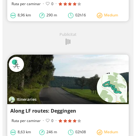
Ruta per caminar
·
0
·
8,96 km
290 m
02h16
Medium
Publicitat
Itineraries
Along LF routes: Deggingen
Ruta per caminar
·
0
·
8,63 km
246 m
02h08
Medium