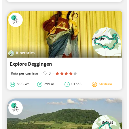
Itineraries
Explore Deggingen
Ruta per caminar
·
0
·
6,93 km
299 m
01h53
Medium