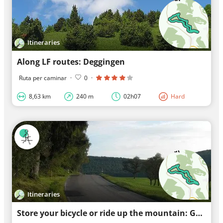
Itineraries
Along LF routes: Deggingen
Ruta per caminar
·
0
·
8,63 km
240 m
02h07
Hard
Itineraries
Store your bicycle or ride up the mountain: Gairenbuckel