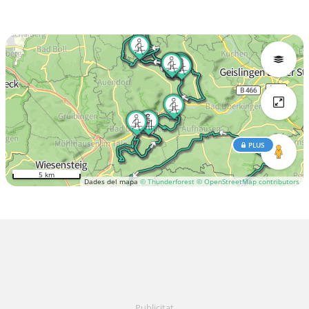
PLUS
5 km
Dades del mapa
© Thunderforest
© OpenStreetMap contributors
Publicitat