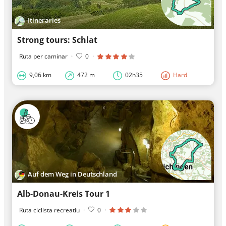
Itineraries
Strong tours: Schlat
Ruta per caminar
·
0
·
9,06 km
472 m
02h35
Hard
Auf dem Weg in Deutschland
Alb-Donau-Kreis Tour 1
Ruta ciclista recreatiu
·
0
·