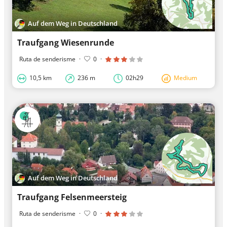
Auf dem Weg in Deutschland
Traufgang Wiesenrunde
Ruta de senderisme
·
0
·
10,5 km
236 m
02h29
Medium
Auf dem Weg in Deutschland
Traufgang Felsenmeersteig
Ruta de senderisme
·
0
·