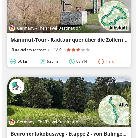
Germany - The Travel Destination
Mammut-Tour - Radtour quer über die Zollernalb
Ruta ciclista recreatiu
·
0
·
56 km
925 m
03h44
Hard
Germany - The Travel Destination
Beuroner Jakobusweg - Etappe 2 - von Balingen nach Nusplingen