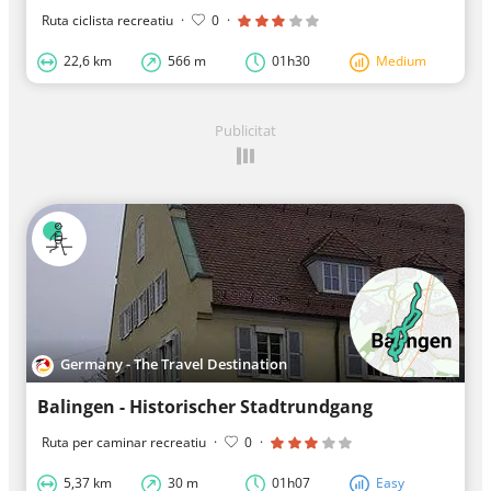
Ruta ciclista recreatiu
·
0
·
22,6 km
566 m
01h30
Medium
Publicitat
Germany - The Travel Destination
Balingen - Historischer Stadtrundgang
Ruta per caminar recreatiu
·
0
·
5,37 km
30 m
01h07
Easy