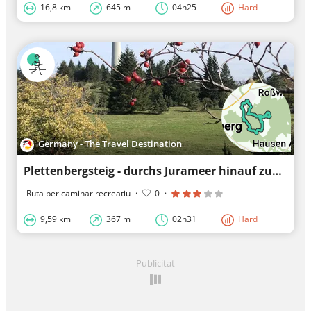
16,8 km
645 m
04h25
Hard
Germany - The Travel Destination
Plettenbergsteig - durchs Jurameer hinauf zum Albtrauf - in Dotternhausen
Ruta per caminar recreatiu
·
0
·
9,59 km
367 m
02h31
Hard
Publicitat