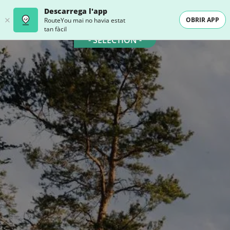
Descarrega l'app
OBRIR APP
RouteYou mai no havia estat
tan fàcil
- SELECTION -