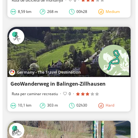
Ruta de bicicleta de muntanya
·
0
·
8,59 km
268 m
00h28
Medium
Germany - The Travel Destination
GeoWanderweg in Balingen-Zillhausen
Ruta per caminar recreatiu
·
0
·
10,1 km
303 m
02h30
Hard