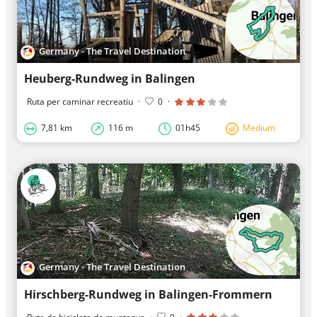
Germany - The Travel Destination
Heuberg-Rundweg in Balingen
Ruta per caminar recreatiu
·
0
·
7,81 km
116 m
01h45
Medium
Germany - The Travel Destination
Hirschberg-Rundweg in Balingen-Frommern