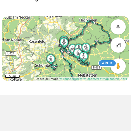
PLUS
5 km
Dades del mapa
© Thunderforest
© OpenStreetMap contributors