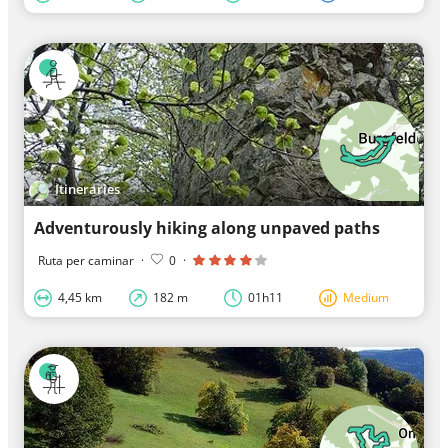
Itineraries
Adventurously hiking along unpaved paths
Ruta per caminar
·
0
·
4,45 km
182 m
01h11
Medium