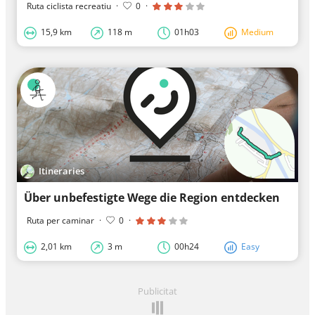
Ruta ciclista recreatiu
·
0
·
15,9 km
118 m
01h03
Medium
Itineraries
Über unbefestigte Wege die Region entdecken
Ruta per caminar
·
0
·
2,01 km
3 m
00h24
Easy
Publicitat