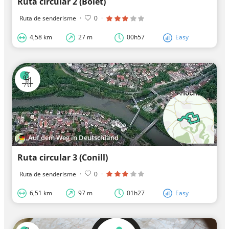
Ruta circular 2 (Bolet)
Ruta de senderisme
·
0
·
4,58 km
27 m
00h57
Easy
Auf dem Weg in Deutschland
Ruta circular 3 (Conill)
Ruta de senderisme
·
0
·
6,51 km
97 m
01h27
Easy