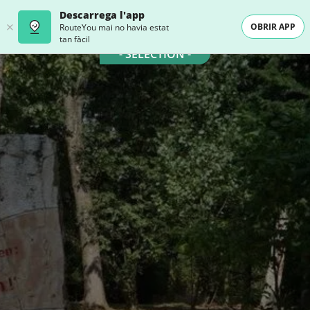
Descarrega l'app
OBRIR APP
RouteYou mai no havia estat
tan fàcil
- SELECTION -