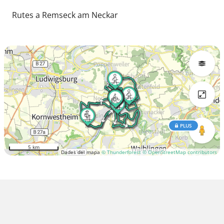
Rutes a Remseck am Neckar
PLUS
5 km
Dades del mapa
© Thunderforest
© OpenStreetMap contributors