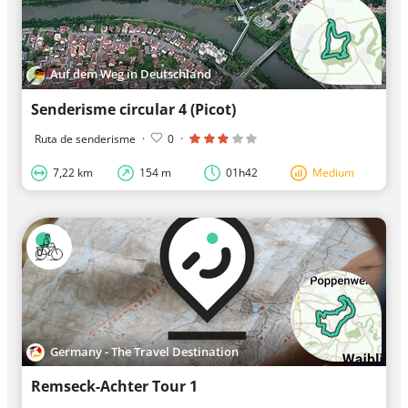
Auf dem Weg in Deutschland
Senderisme circular 4 (Picot)
Ruta de senderisme
·
0
·
7,22 km
154 m
01h42
Medium
Germany - The Travel Destination
Remseck-Achter Tour 1