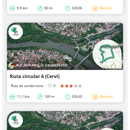
9,9 km
80 m
02h06
Medium
Auf dem Weg in Deutschland
Ruta circular 6 (Cerví)
Ruta de senderisme
·
0
·
11,1 km
169 m
02h30
Medium