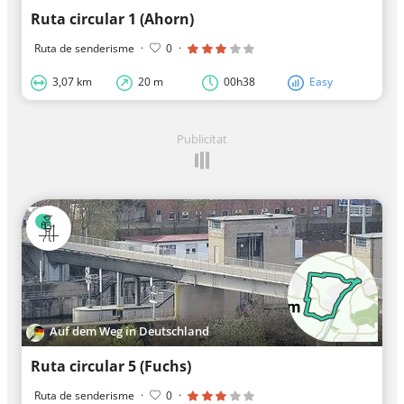
Ruta circular 1 (Ahorn)
Ruta de senderisme
·
0
·
3,07 km
20 m
00h38
Easy
Publicitat
Auf dem Weg in Deutschland
Ruta circular 5 (Fuchs)
Ruta de senderisme
·
0
·