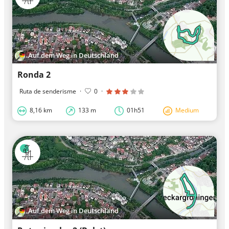
Auf dem Weg in Deutschland
Ronda 2
Ruta de senderisme
·
0
·
8,16 km
133 m
01h51
Medium
Auf dem Weg in Deutschland