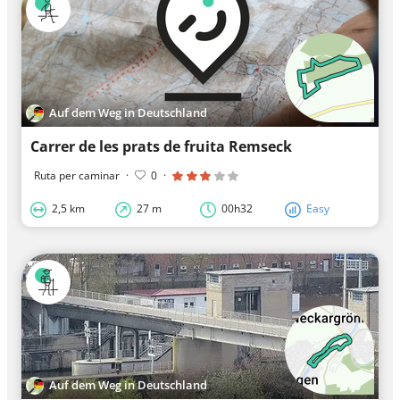
Auf dem Weg in Deutschland
Carrer de les prats de fruita Remseck
Ruta per caminar
·
0
·
2,5 km
27 m
00h32
Easy
Auf dem Weg in Deutschland