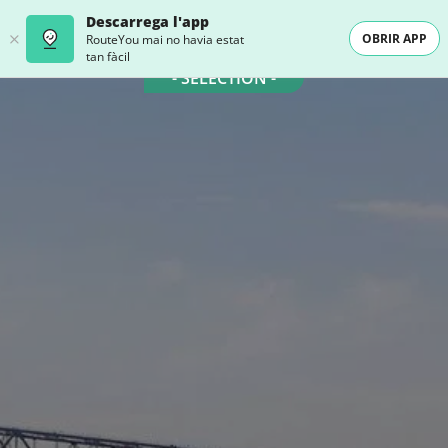
Descarrega l'app
OBRIR APP
RouteYou mai no havia estat
tan fàcil
- SELECTION -