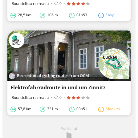
Ruta ciclista recreatiu
·
0
·
28,5 km
106 m
01h53
Easy
Recreational cycling routes from OCM
Elektrofahrradroute in und um Zinnitz
Ruta ciclista recreatiu
·
0
·
57,8 km
331 m
03h51
Medium
Publicitat