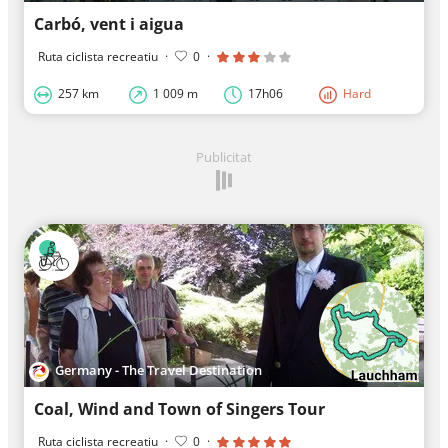
Carbó, vent i aigua
Ruta ciclista recreatiu
·
0
·
257 km
1 009 m
17h06
Hard
Publicitat
Germany - The Travel Destination
Coal, Wind and Town of Singers Tour
Ruta ciclista recreatiu
·
0
·