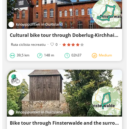
Knooppunten in Duitsland
Cultural bike tour through Doberlug-Kirchhain
Ruta ciclista recreatiu
·
0
·
39,5 km
148 m
02h37
Medium
Knooppunten in Duitsland
Bike tour through Finsterwalde and the surrounding area