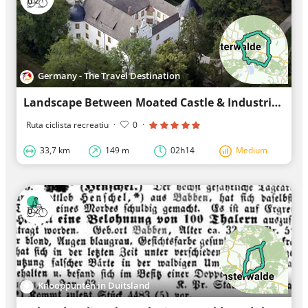
Germany - The Travel Destination
Landscape Between Moated Castle & Industrial Culture
Ruta ciclista recreatiu
·
0
·
33,7 km
149 m
02h14
Medium
Knooppunten in Duitsland