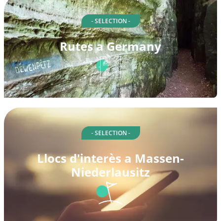
- SELECTION -
Rutes a Germany
- SELECTION -
Llocs d'interès a Massen-
Niederlausitz