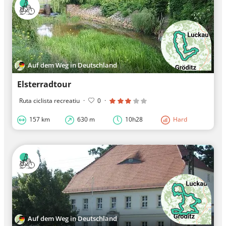
Auf dem Weg in Deutschland
Elsterradtour
Ruta ciclista recreatiu
·
0
·
157 km
630 m
10h28
Hard
Auf dem Weg in Deutschland