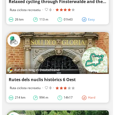
Relaxed cycling through Finsterwalde and the surrounding area
Ruta ciclista recreatiu
·
0
·
26 km
113 m
01h43
Easy
Auf dem Weg in Deutschland
Rutes dels nuclis històrics 6 Oest
Ruta ciclista recreatiu
·
0
·
214 km
994 m
14h17
Hard