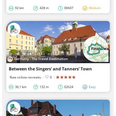
92 km
428 m
06h07
Medium
Germany - The Travel Destination
Between the Singers’ and Tanners’ Town
Ruta ciclista recreatiu
·
0
·
36,1 km
132 m
02h24
Easy