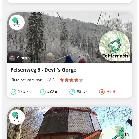
Sibran
Felsenweg 6 - Devil's Gorge
Ruta per caminar
·
3
·
17,2 km
280 m
03h54
Hard