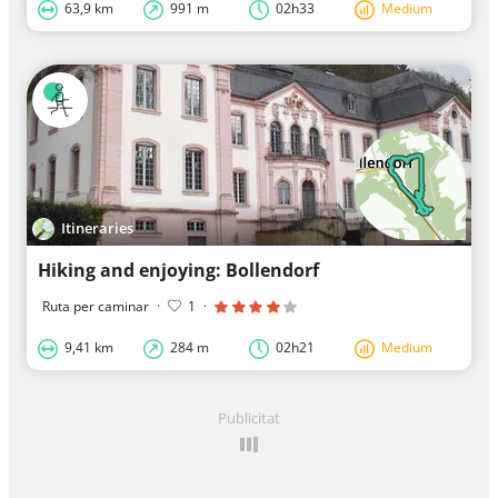
63,9 km
991 m
02h33
Medium
Itineraries
Hiking and enjoying: Bollendorf
Ruta per caminar
·
1
·
9,41 km
284 m
02h21
Medium
Publicitat