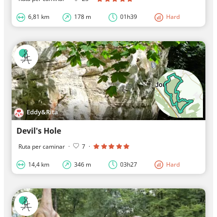
6,81 km
178 m
01h39
Hard
Eddy&Rita
Devil's Hole
Ruta per caminar
·
7
·
14,4 km
346 m
03h27
Hard