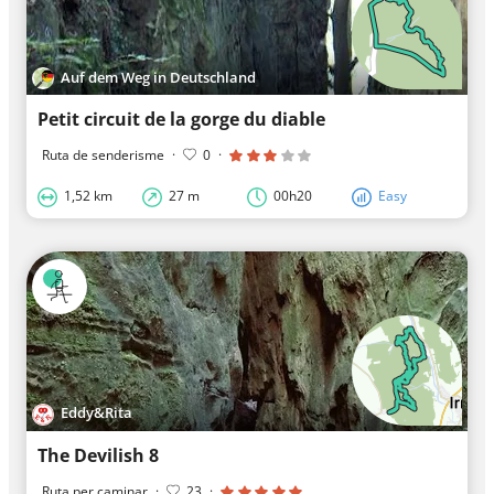
Auf dem Weg in Deutschland
Petit circuit de la gorge du diable
Ruta de senderisme
·
0
·
1,52 km
27 m
00h20
Easy
Eddy&Rita
The Devilish 8
Ruta per caminar
·
23
·