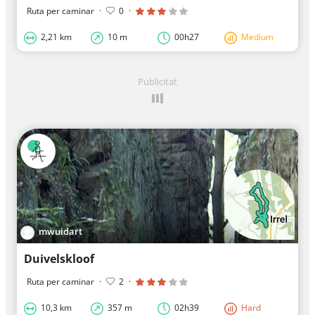
Ruta per caminar
·
0
·
2,21 km
10 m
00h27
Medium
Publicitat
mwuidart
Duivelskloof
Ruta per caminar
·
2
·
10,3 km
357 m
02h39
Hard