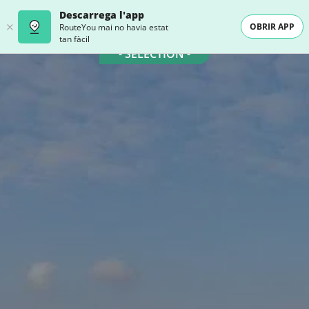
Descarrega l'app
OBRIR APP
RouteYou mai no havia estat
tan fàcil
- SELECTION -