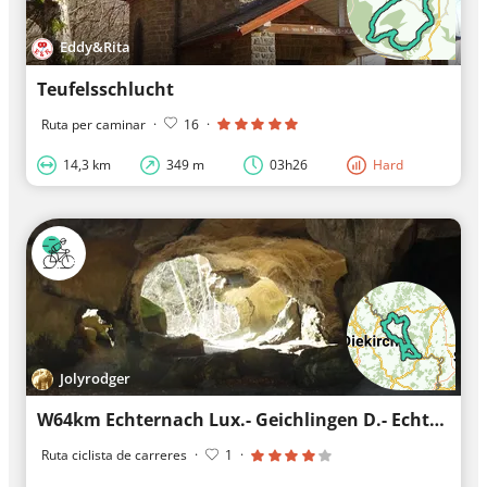
Eddy&Rita
Teufelsschlucht
Ruta per caminar
·
16
·
14,3 km
349 m
03h26
Hard
Jolyrodger
W64km Echternach Lux.- Geichlingen D.- Echternach.
Ruta ciclista de carreres
·
1
·