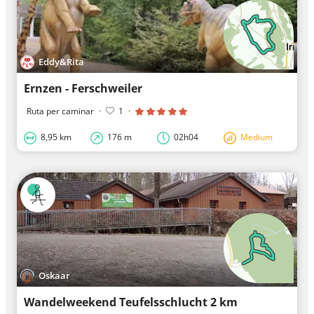
Eddy&Rita
Ernzen - Ferschweiler
Ruta per caminar
·
1
·
8,95 km
176 m
02h04
Medium
Oskaar
Wandelweekend Teufelsschlucht 2 km