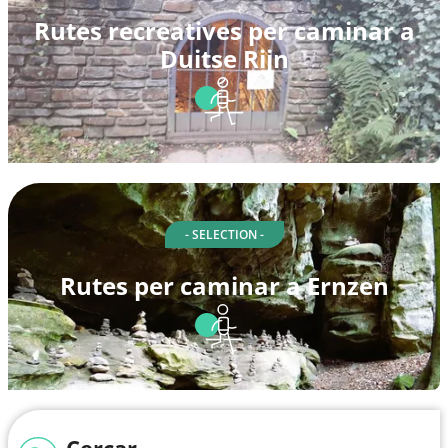
Rutes recreatives per caminar a
Duitse Rijn
- SELECTION -
Rutes per caminar a Ernzen
Cercar