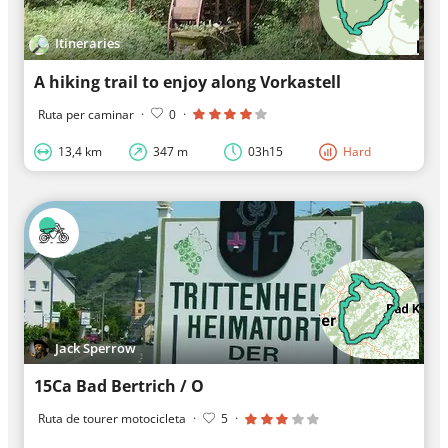
Itineraries
A hiking trail to enjoy along Vorkastell
Ruta per caminar
·
0
·
13,4 km
347 m
03h15
Hard
Jack Sperrow
15Ca Bad Bertrich / O
Ruta de tourer motocicleta
·
5
·