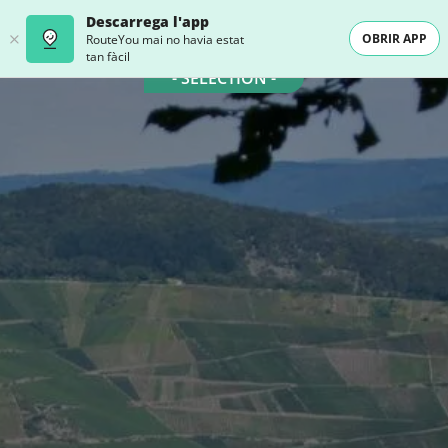
Descarrega l'app
OBRIR APP
RouteYou mai no havia estat
tan fàcil
- SELECTION -