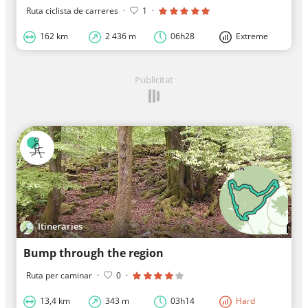
Ruta ciclista de carreres
·
1
·
162 km
2 436 m
06h28
Extreme
Publicitat
Itineraries
Bump through the region
Ruta per caminar
·
0
·
13,4 km
343 m
03h14
Hard