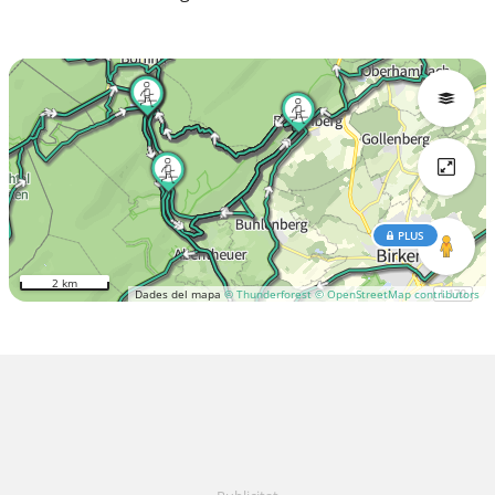
PLUS
2 km
Dades del mapa
© Thunderforest
© OpenStreetMap contributors