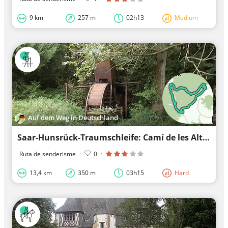
9 km
257 m
02h13
Medium
Auf dem Weg in Deutschland
Saar-Hunsrück-Traumschleife: Camí de les Altures del Traun
Ruta de senderisme
·
0
·
13,4 km
350 m
03h15
Hard