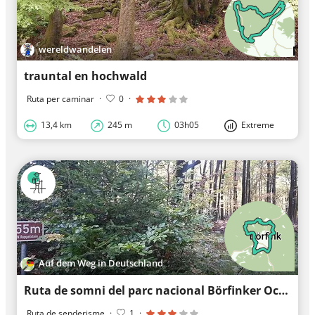
wereldwandelen
trauntal en hochwald
Ruta per caminar
·
0
·
13,4 km
245 m
03h05
Extreme
Auf dem Weg in Deutschland
Ruta de somni del parc nacional Börfinker Ochsentour
Ruta de senderisme
·
1
·