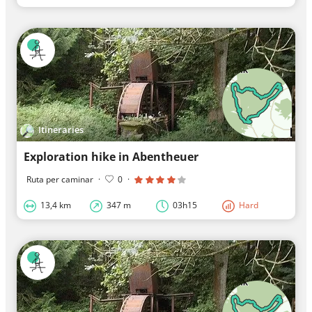
Itineraries
Exploration hike in Abentheuer
Ruta per caminar
·
0
·
13,4 km
347 m
03h15
Hard