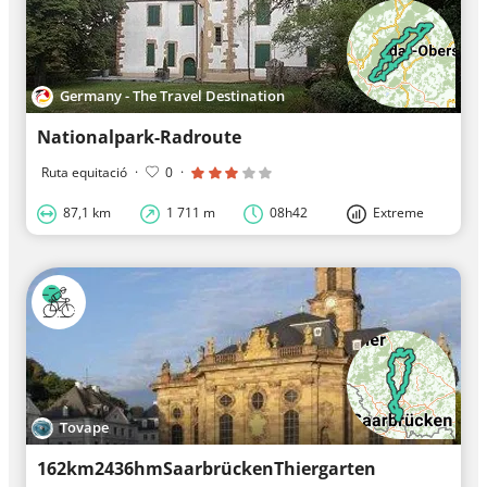
Germany - The Travel Destination
Nationalpark-Radroute
Ruta equitació
·
0
·
87,1 km
1 711 m
08h42
Extreme
Tovape
162km2436hmSaarbrückenThiergarten