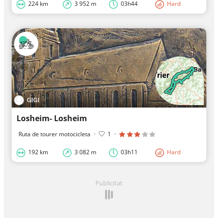
224 km
3 952 m
03h44
Hard
GIGI
Losheim- Losheim
Ruta de tourer motocicleta
·
1
·
192 km
3 082 m
03h11
Hard
Publicitat