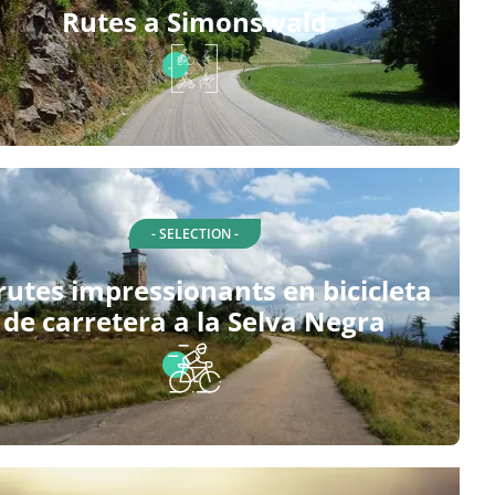
Rutes a Simonswald
- SELECTION -
rutes impressionants en bicicleta
de carretera a la Selva Negra