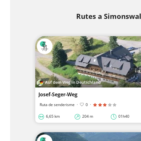
Rutes a Simonswa
Auf dem Weg in Deutschland
Josef-Seger-Weg
Ruta de senderisme
·
0
·
6,65 km
204 m
01h40