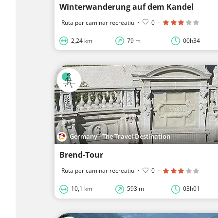
Winterwanderung auf dem Kandel
Ruta per caminar recreatiu
·
0
·
2,24 km
79 m
00h34
Germany - The Travel Destination
Brend-Tour
Ruta per caminar recreatiu
·
0
·
10,1 km
593 m
03h01