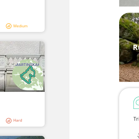
Medium
R
Tr
Hard