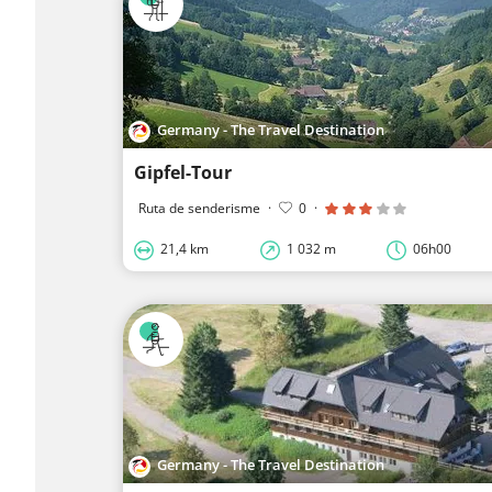
Germany - The Travel Destination
Gipfel-Tour
Ruta de senderisme
·
0
·
21,4 km
1 032 m
06h00
Germany - The Travel Destination