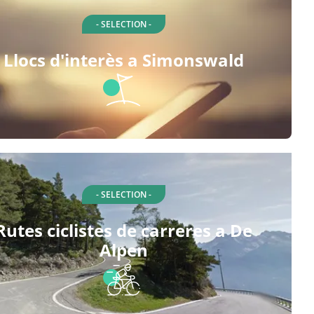
- SELECTION -
Llocs d'interès a Simonswald
- SELECTION -
Rutes ciclistes de carreres a De
Alpen