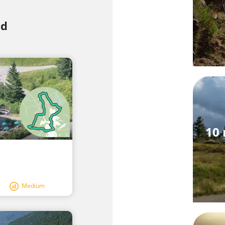
ld
10 
Medium