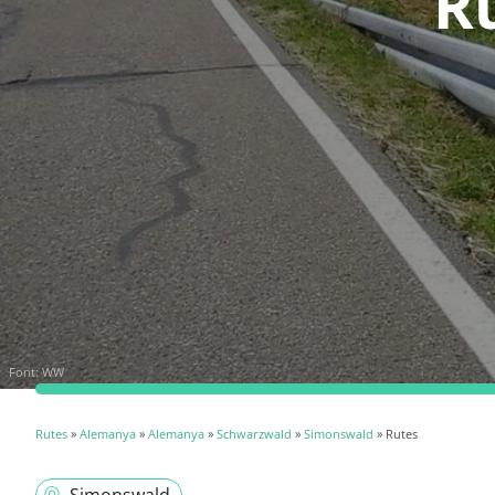
R
Font:
WW
Rutes
»
Alemanya
»
Alemanya
»
Schwarzwald
»
Simonswald
» Rutes