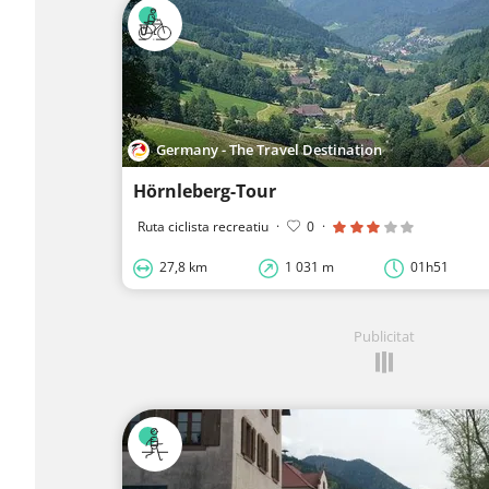
Germany - The Travel Destination
Hörnleberg-Tour
Ruta ciclista recreatiu
·
0
·
27,8 km
1 031 m
01h51
Publicitat