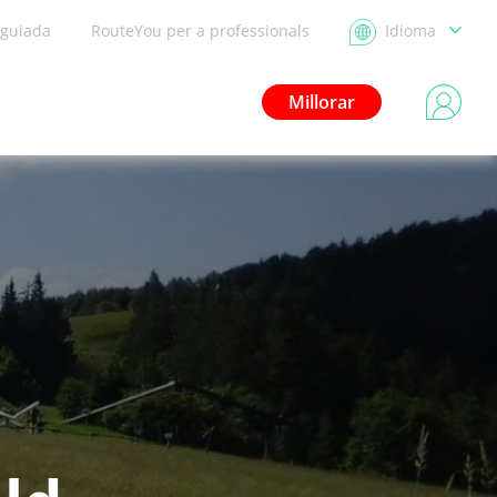
 guiada
RouteYou per a professionals
Idioma
Millorar