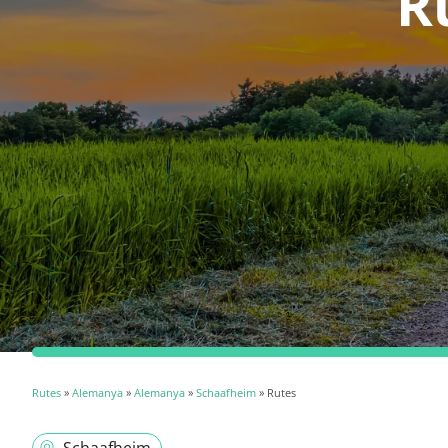
R
Rutes
»
Alemanya
»
Alemanya
»
Schaafheim
» Rutes