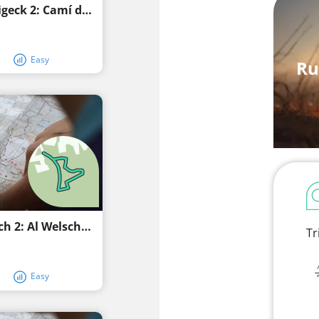
Senderisme circular de Schaafheim Röhrigeck 2: Camí dels Tres Ponts
Easy
Ru
Circuit de randonnée Schaafheim Sterbach 2: Al Welschbach
Tr
Easy