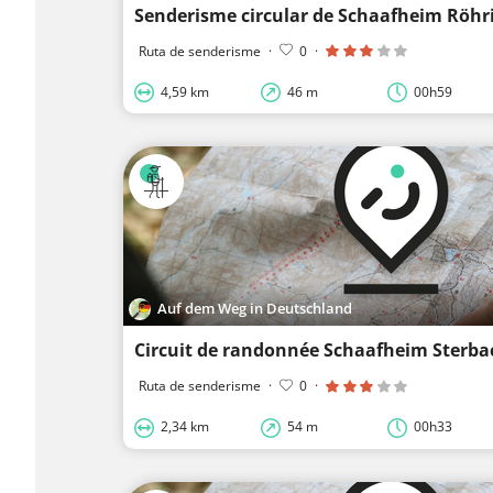
Ruta de senderisme
·
0
·
4,59 km
46 m
00h59
Auf dem Weg in Deutschland
Ruta de senderisme
·
0
·
2,34 km
54 m
00h33