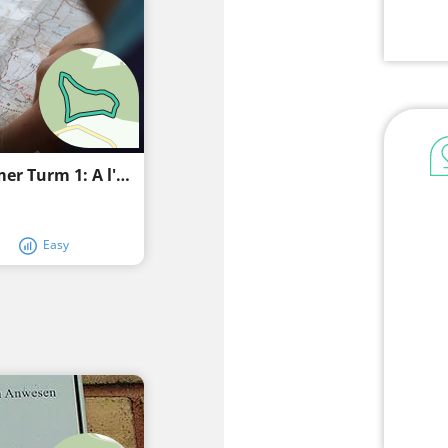
Senderisme circular Schaafheim Radheimer Turm 1: A l'roure de la Mare de Déu
Easy