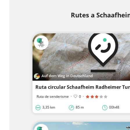
Rutes a Schaafhei
Auf dem Weg in Deutschland
Ruta de senderisme
·
0
·
3,35 km
85 m
00h48