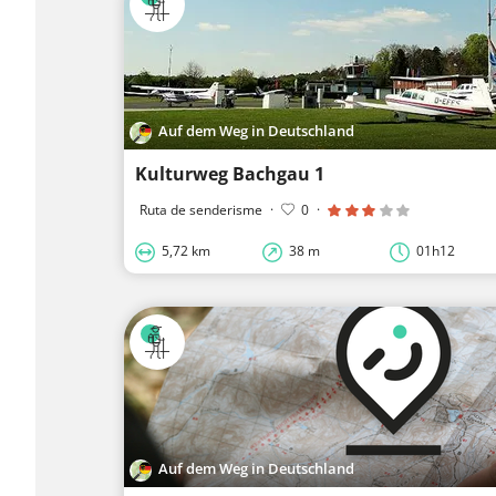
Auf dem Weg in Deutschland
Kulturweg Bachgau 1
Ruta de senderisme
·
0
·
5,72 km
38 m
01h12
Auf dem Weg in Deutschland