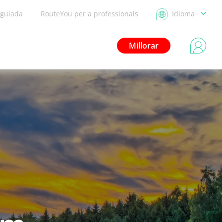
 guiada
RouteYou per a professionals
Idioma
Millorar