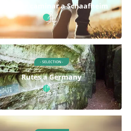
utes per caminar a Schaafheim
- SELECTION -
Rutes a Germany