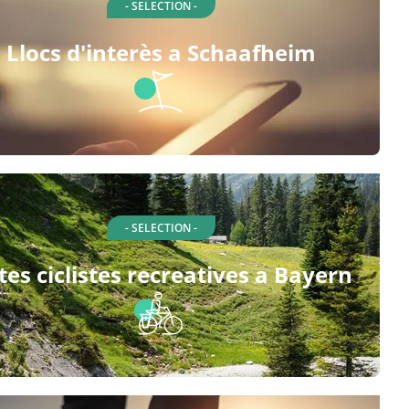
- SELECTION -
Llocs d'interès a Schaafheim
- SELECTION -
tes ciclistes recreatives a Bayern