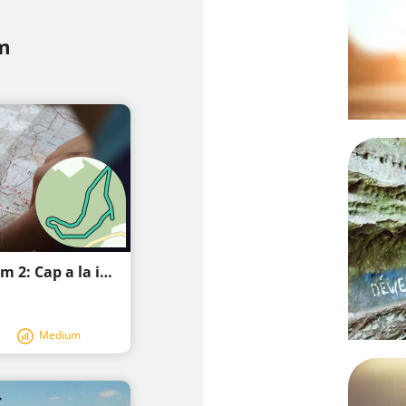
R
m
Ruta circular Schaafheim Radheimer Turm 2: Cap a la imatge d'Ottilia
Medium