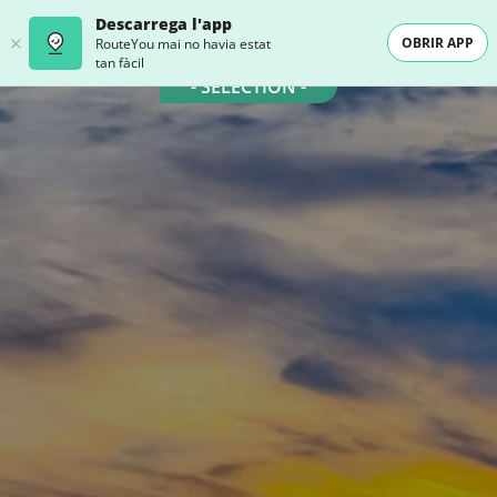
Descarrega l'app
OBRIR APP
RouteYou mai no havia estat
tan fàcil
- SELECTION -