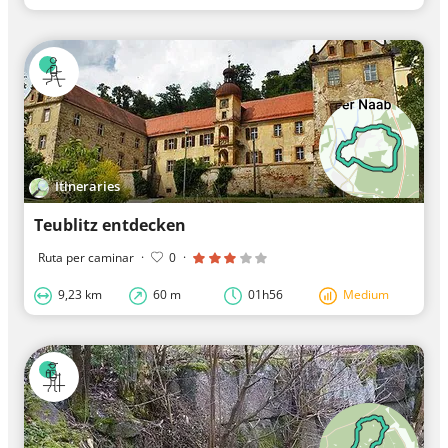
Itineraries
Teublitz entdecken
Ruta per caminar
·
0
·
9,23 km
60 m
01h56
Medium