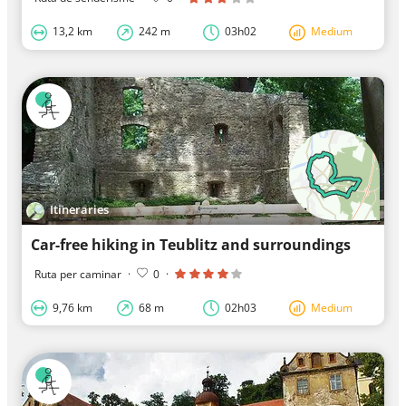
13,2 km
242 m
03h02
Medium
Itineraries
Car-free hiking in Teublitz and surroundings
Ruta per caminar
·
0
·
9,76 km
68 m
02h03
Medium