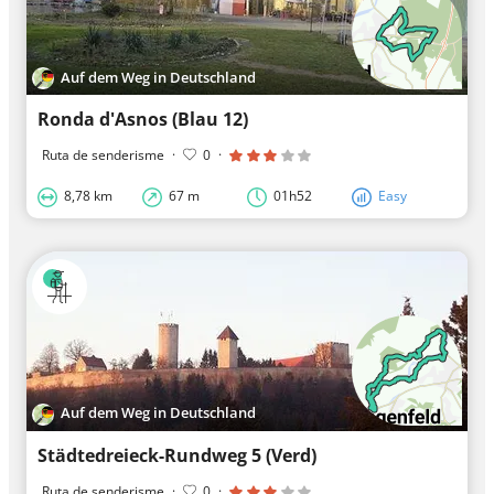
Auf dem Weg in Deutschland
Ronda d'Asnos (Blau 12)
Ruta de senderisme
·
0
·
8,78 km
67 m
01h52
Easy
Auf dem Weg in Deutschland
Städtedreieck-Rundweg 5 (Verd)
Ruta de senderisme
·
0
·