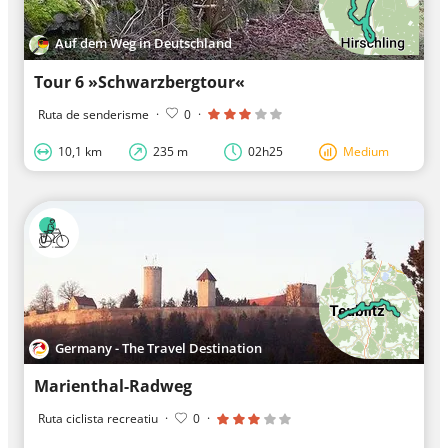
Auf dem Weg in Deutschland
Tour 6 »Schwarzbergtour«
Ruta de senderisme
·
0
·
10,1 km
235 m
02h25
Medium
Germany - The Travel Destination
Marienthal-Radweg
Ruta ciclista recreatiu
·
0
·