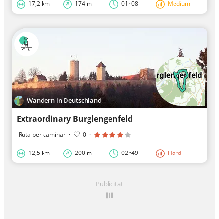
17,2 km
174 m
01h08
Medium
Wandern in Deutschland
Extraordinary Burglengenfeld
Ruta per caminar
·
0
·
12,5 km
200 m
02h49
Hard
Publicitat