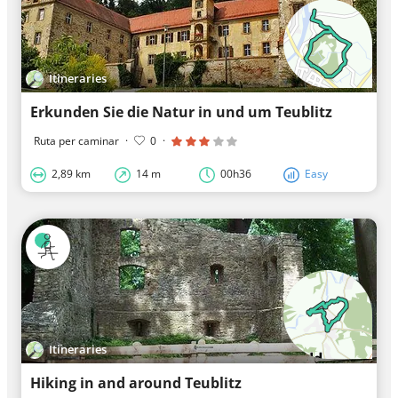
Itineraries
Erkunden Sie die Natur in und um Teublitz
Ruta per caminar
·
0
·
2,89 km
14 m
00h36
Easy
Itineraries
Hiking in and around Teublitz