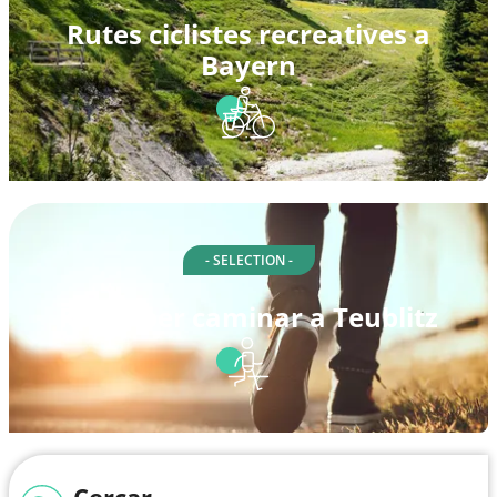
Rutes ciclistes recreatives a
Bayern
- SELECTION -
Rutes per caminar a Teublitz
Cercar