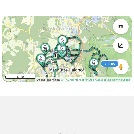
PLUS
5 km
Dades del mapa
© Thunderforest
© OpenStreetMap contributors