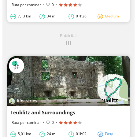
Ruta per caminar
·
0
·
7,13 km
34 m
01h28
Medium
Publicitat
Itineraries
Teublitz and Surroundings
Ruta per caminar
·
0
·
5,01 km
24 m
01h02
Easy