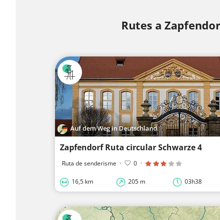
Rutes a Zapfendor
Auf dem Weg in Deutschland
Zapfendorf Ruta circular Schwarze 4
Ruta de senderisme
·
0
·
16,5 km
205 m
03h38