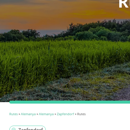
R
Rutes
»
Alemanya
»
Alemanya
»
Zapfendorf
» Rutes