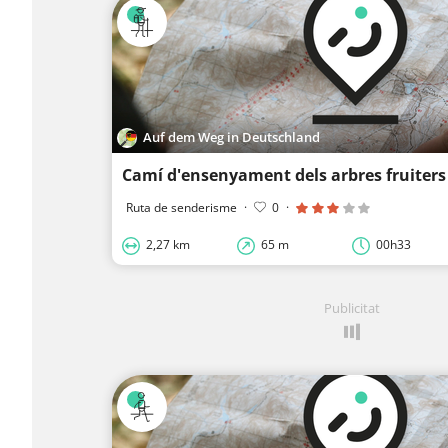
Auf dem Weg in Deutschland
Camí d'ensenyament dels arbres fruiters
Ruta de senderisme
·
0
·
2,27 km
65 m
00h33
Publicitat