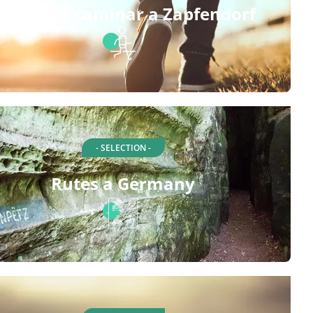
utes per caminar a Zapfendorf
- SELECTION -
Rutes a Germany