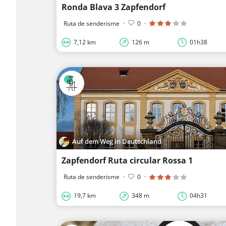
Ronda Blava 3 Zapfendorf
Ruta de senderisme
·
0
·
7,12 km
126 m
01h38
Auf dem Weg in Deutschland
Zapfendorf Ruta circular Rossa 1
Ruta de senderisme
·
0
·
19,7 km
348 m
04h31