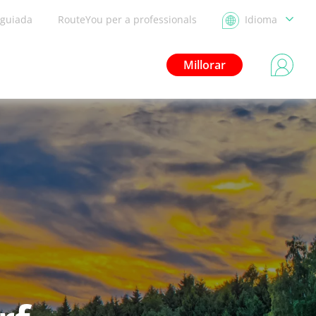
 guiada
RouteYou per a professionals
Idioma
Millorar