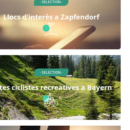
- SELECTION -
Llocs d'interès a Zapfendorf
- SELECTION -
tes ciclistes recreatives a Bayern