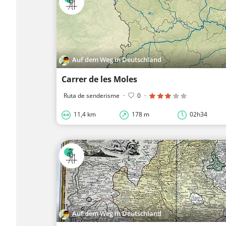
Auf dem Weg in Deutschland
Carrer de les Moles
Ruta de senderisme
·
0
·
11,4 km
178 m
02h34
Auf dem Weg in Deutschland