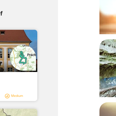
R
f
Medium