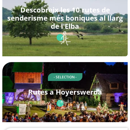
Descobreix les 10 rutes de
senderisme més boniques al llarg
de l'Elba
- SELECTION -
Rutes a Hoyerswerda