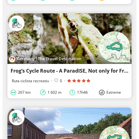
Germany - The Travel Destination
Frog’s Cycle Route - A ParadISE, Not only for Frogs
Ruta ciclista recreatiu
·
0
·
267 km
1 602 m
17h46
Extreme