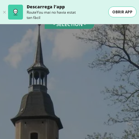
Descarrega l'app
OBRIR APP
RouteYou mai no havia estat
tan fàcil
- SELECTION -