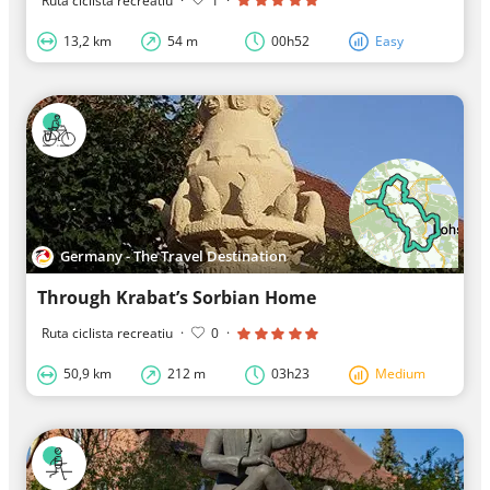
Ruta ciclista recreatiu
·
1
·
13,2 km
54 m
00h52
Easy
Germany - The Travel Destination
Through Krabat’s Sorbian Home
Ruta ciclista recreatiu
·
0
·
50,9 km
212 m
03h23
Medium