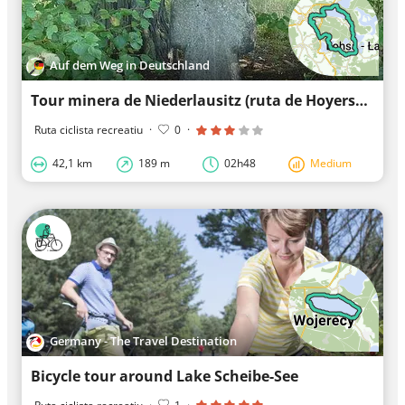
Auf dem Weg in Deutschland
Tour minera de Niederlausitz (ruta de Hoyerswerda)
Ruta ciclista recreatiu
·
0
·
42,1 km
189 m
02h48
Medium
Germany - The Travel Destination
Bicycle tour around Lake Scheibe-See