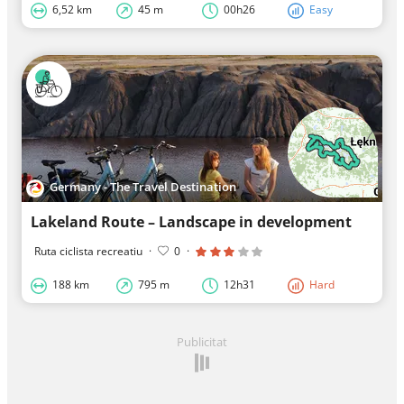
6,52 km
45 m
00h26
Easy
Germany - The Travel Destination
Lakeland Route – Landscape in development
Ruta ciclista recreatiu
·
0
·
188 km
795 m
12h31
Hard
Publicitat