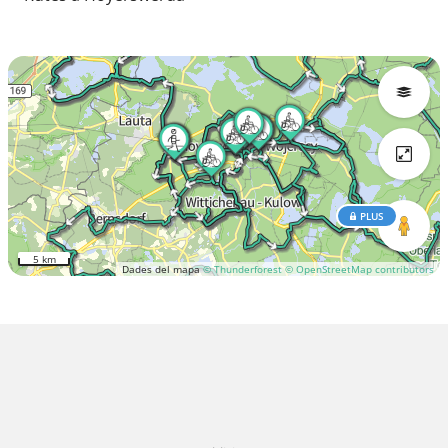
PLUS
5 km
Dades del mapa
© Thunderforest
© OpenStreetMap contributors