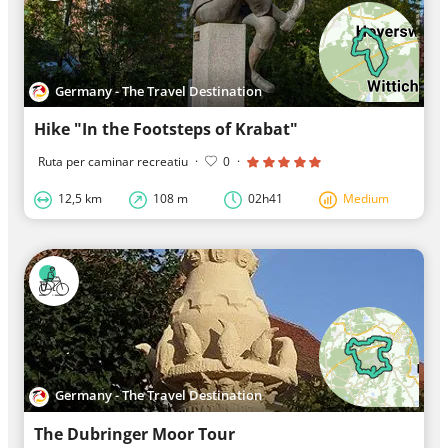
Germany - The Travel Destination
Hike "In the Footsteps of Krabat"
Ruta per caminar recreatiu
·
0
·
12,5 km
108 m
02h41
Medium
Germany - The Travel Destination
The Dubringer Moor Tour