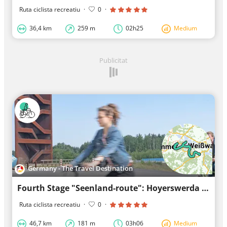
Ruta ciclista recreatiu
·
0
·
36,4 km
259 m
02h25
Medium
Publicitat
Germany - The Travel Destination
Fourth Stage "Seenland-route": Hoyerswerda - Senftenberg
Ruta ciclista recreatiu
·
0
·
46,7 km
181 m
03h06
Medium