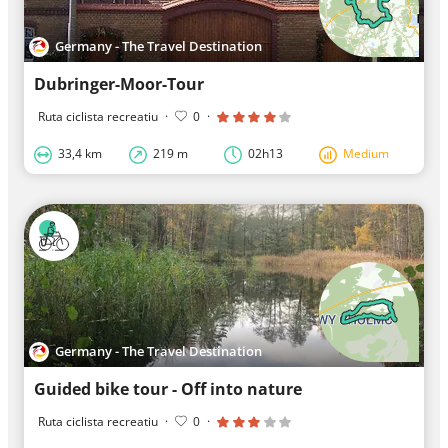
Germany - The Travel Destination
Dubringer-Moor-Tour
Ruta ciclista recreatiu
·
0
·
33,4 km
219 m
02h13
Medium
Germany - The Travel Destination
Guided bike tour - Off into nature
Ruta ciclista recreatiu
·
0
·