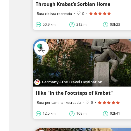
Through Krabat’s Sorbian Home
Ruta ciclista recreatiu
·
0
·
50,9 km
212 m
03h23
Germany - The Travel Destination
Hike "In the Footsteps of Krabat"
Ruta per caminar recreatiu
·
0
·
12,5 km
108 m
02h41