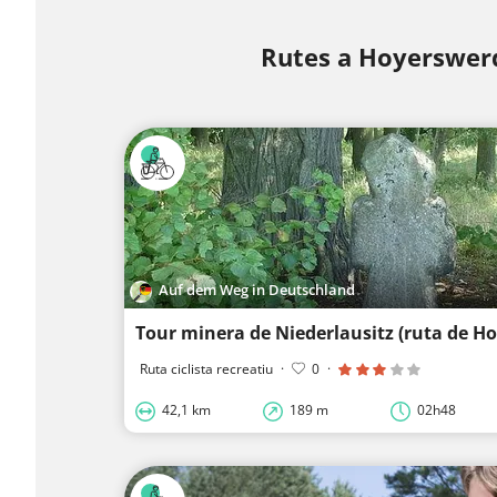
Rutes a Hoyerswer
Auf dem Weg in Deutschland
Tour minera de Niederlausitz (ruta de H
Ruta ciclista recreatiu
·
0
·
42,1 km
189 m
02h48