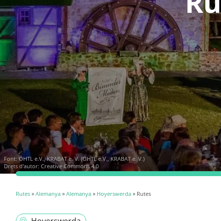
Ru
Font:
OHTL e.V., KRABAT e. V. (OHTL e.V., KRABAT e. V.)
Drets d'autor: Creative Commons 4.0
Rutes
»
Alemanya
»
Alemanya
»
Hoyerswerda
» Rutes