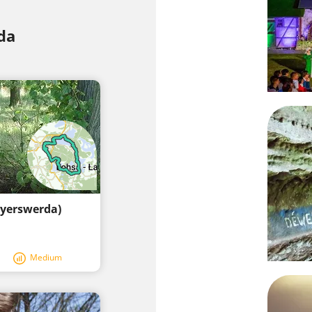
da
oyerswerda)
Medium