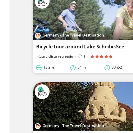
Germany - The Travel Destination
Bicycle tour around Lake Scheibe-See
Ruta ciclista recreatiu
·
1
·
13,2 km
54 m
00h52
Germany - The Travel Destination