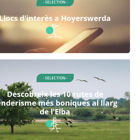
- SELECTION -
Llocs d'interès a Hoyerswerda
- SELECTION -
Descobreix les 10 rutes de
enderisme més boniques al llarg
de l'Elba