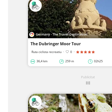
Germany - The Travel Destination
The Dubringer Moor Tour
Ruta ciclista recreatiu
·
0
·
36,4 km
259 m
02h25
Publicitat