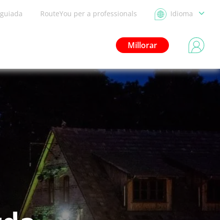
 guiada
RouteYou per a professionals
Idioma
Millorar