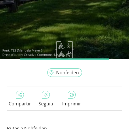
Font:
TZS (Manuela Meyer)
Drets d'autor: Creative Commons 4.0
Nohfelden
Compartir
Seguiu
Imprimir
Rutes a Nohfelden