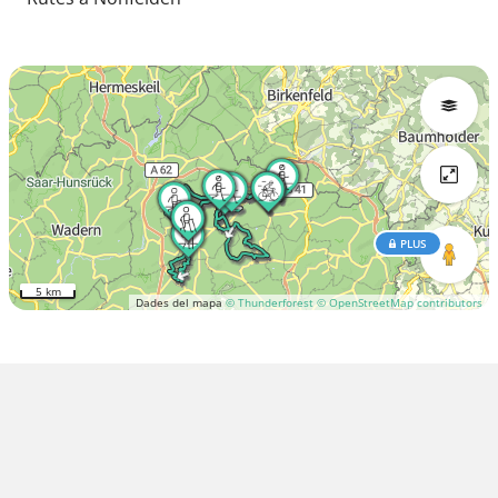
PLUS
5 km
Dades del mapa
© Thunderforest
© OpenStreetMap contributors