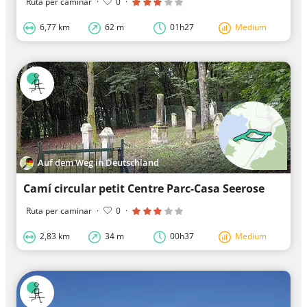
Ruta per caminar
·
0
·
6,77 km
62 m
01h27
Medium
Auf dem Weg in Deutschland
Camí circular petit Centre Parc-Casa Seerose
Ruta per caminar
·
0
·
2,83 km
34 m
00h37
Medium