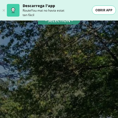
Descarrega l'app
OBRIR APP
RouteYou mai no havia estat
tan fàcil
- SELECTION -