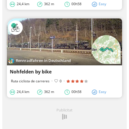
24,4 km
362 m
00h58
Easy
Rennradfahren in Deutschland
Nohfelden by bike
Ruta ciclista de carreres
·
0
·
24,4 km
362 m
00h58
Easy
Publicitat