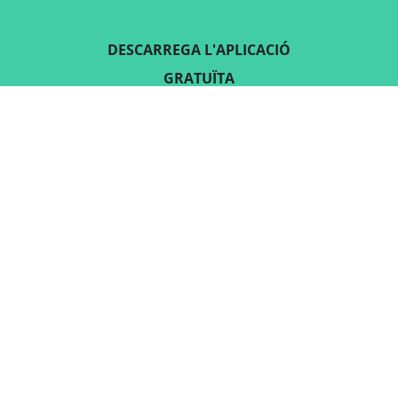
DESCARREGA L'APLICACIÓ
GRATUÏTA
SEGUEIX-NOS