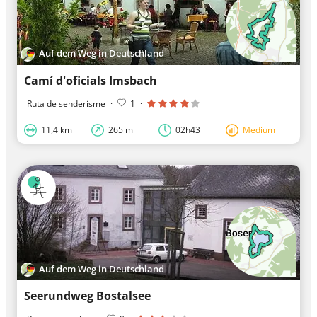
Auf dem Weg in Deutschland
Camí d'oficials Imsbach
Ruta de senderisme
·
1
·
11,4 km
265 m
02h43
Medium
Auf dem Weg in Deutschland
Seerundweg Bostalsee