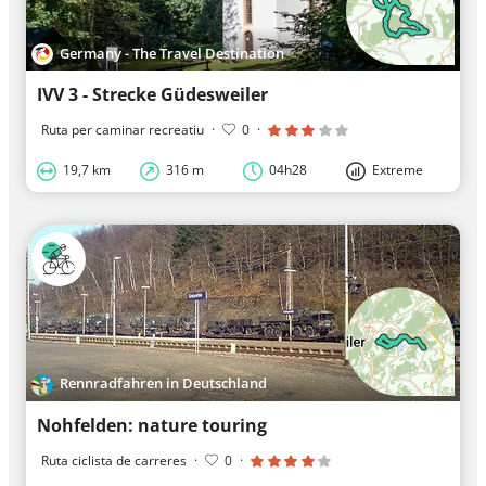
Germany - The Travel Destination
IVV 3 - Strecke Güdesweiler
Ruta per caminar recreatiu
·
0
·
19,7 km
316 m
04h28
Extreme
Rennradfahren in Deutschland
Nohfelden: nature touring
Ruta ciclista de carreres
·
0
·