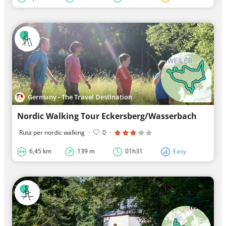
Germany - The Travel Destination
Nordic Walking Tour Eckersberg/Wasserbach
Ruta per nordic walking
·
0
·
6,45 km
139 m
01h31
Easy