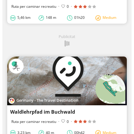
Ruta per caminar recreatiu
·
0
·
5,46 km
148 m
01h20
Medium
Publicitat
Germany - The Travel Destination
Waldlehrpfad im Buchwald
Ruta per caminar recreatiu
·
0
·
3,23 km
40 m
00h42
Medium