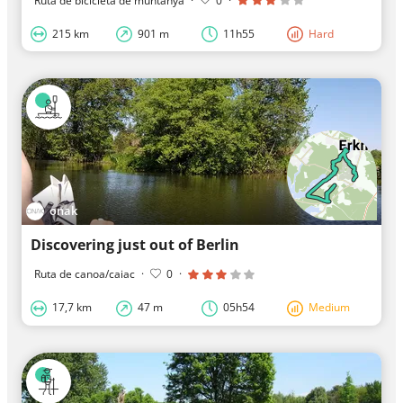
Ruta de bicicleta de muntanya
·
0
·
215 km
901 m
11h55
Hard
onak
Discovering just out of Berlin
Ruta de canoa/caiac
·
0
·
17,7 km
47 m
05h54
Medium