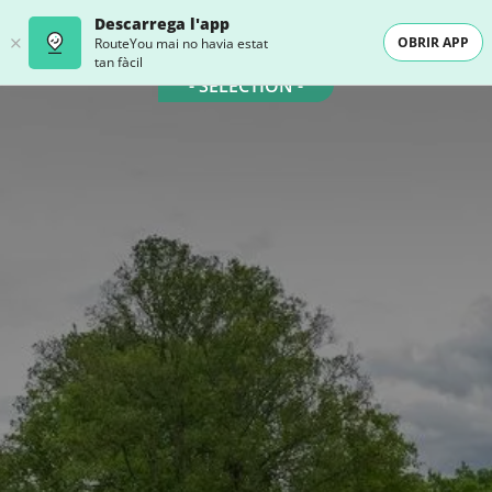
Descarrega l'app
OBRIR APP
RouteYou mai no havia estat
tan fàcil
- SELECTION -