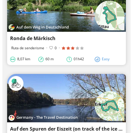
Auf dem Weg in Deutschland
Ronda de Märkisch
Ruta de senderisme
·
0
·
8,07 km
60 m
01h42
Easy
Germany - The Travel Destination
Auf den Spuren der Eiszeit (on track of the ice age - cycling tour)