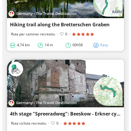
Germany - The Travel Destination
Hiking trail along the Bretterschen Graben
Ruta per caminar recreatiu
·
0
·
4,74 km
14 m
00h58
Easy
Germany - The Travel Destination
4th stage "Spreeradweg": Beeskow - Erkner cycling tour
Ruta ciclista recreatiu
·
0
·