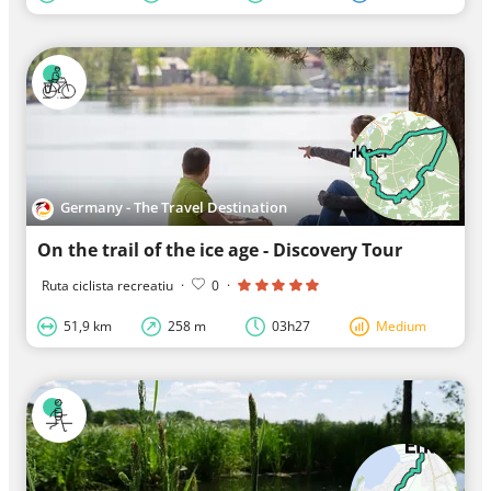
Germany - The Travel Destination
On the trail of the ice age - Discovery Tour
Ruta ciclista recreatiu
·
0
·
51,9 km
258 m
03h27
Medium