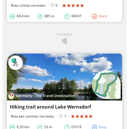
Ruta ciclista recreatiu
·
0
·
69,4 km
385 m
04h37
Hard
Publicitat
Germany - The Travel Destination
Hiking trail around Lake Wernsdorf
Ruta per caminar recreatiu
·
1
·
6,35 km
33 m
01h19
Easy