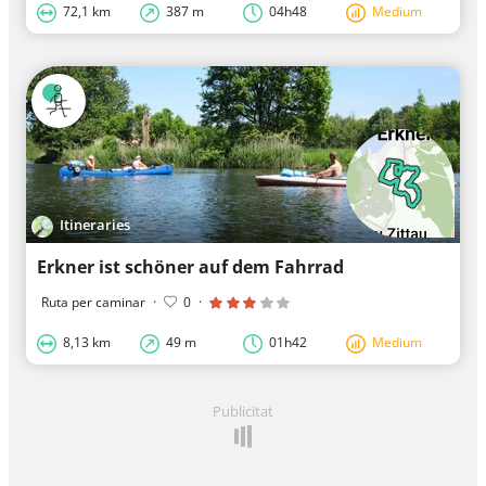
72,1 km
387 m
04h48
Medium
Itineraries
Erkner ist schöner auf dem Fahrrad
Ruta per caminar
·
0
·
8,13 km
49 m
01h42
Medium
Publicitat