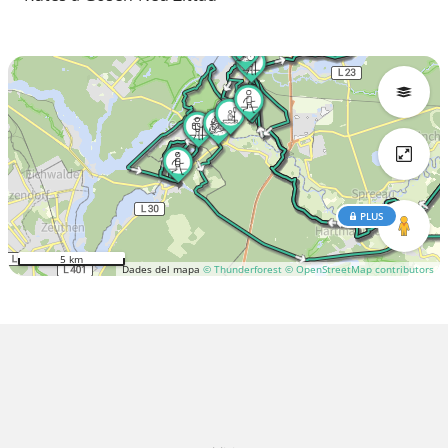
PLUS
5 km
Dades del mapa
© Thunderforest
© OpenStreetMap contributors