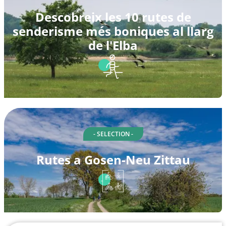
Descobreix les 10 rutes de
senderisme més boniques al llarg
de l'Elba
- SELECTION -
Rutes a Gosen-Neu Zittau