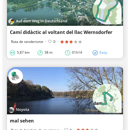
Auf dem Weg in Deutschland
Camí didàctic al voltant del llac Wernsdorfer
Ruta de senderisme
·
0
·
5,87 km
38 m
01h14
Easy
Noyota
mal sehen