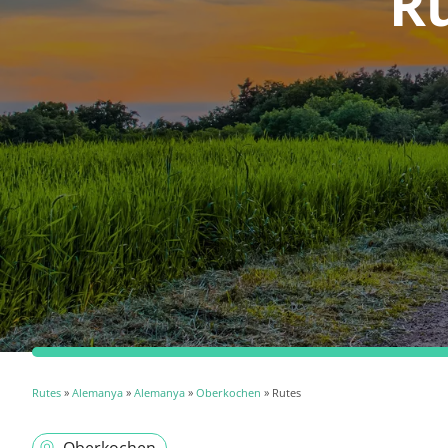
R
Rutes
»
Alemanya
»
Alemanya
»
Oberkochen
» Rutes