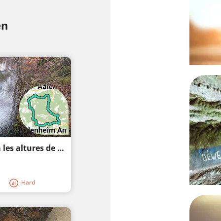
R
en
A través de la vall de Kocher i Brenz cap a les altures de l'Albuchs
Hard