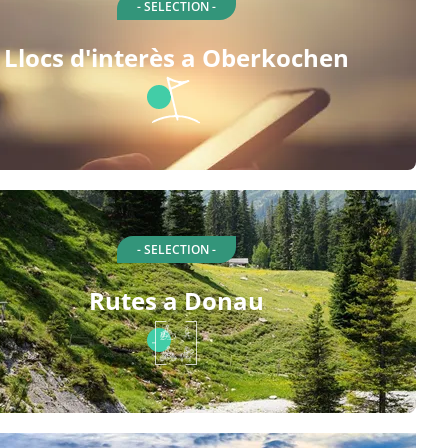
- SELECTION -
Llocs d'interès a Oberkochen
- SELECTION -
Rutes a Donau