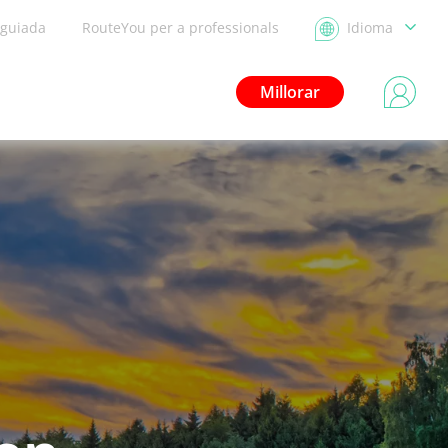
 guiada
RouteYou per a professionals
Idioma
Millorar