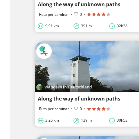
Along the way of unknown paths
Ruta per caminar
·
0
·
9,91 km
391 m
02h38
Wandern in Deutschland
Along the way of unknown paths
Ruta per caminar
·
0
·
3,26 km
139 m
00h53