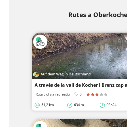
Rutes a Oberkoch
Auf dem Weg in Deutschland
Ruta ciclista recreatiu
·
0
·
51,2 km
634 m
03h24