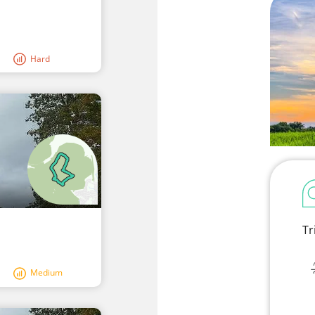
Hard
Tr
Medium