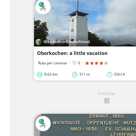
Wandern in Deutschland
Oberkochen: a little vacation
Ruta per caminar
·
0
·
8,63 km
311 m
02h14
Publicitat