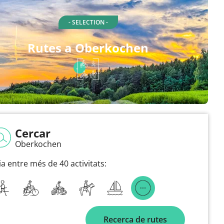
- SELECTION -
Rutes a Oberkochen
Cercar
Oberkochen
ia entre més de 40 activitats:
Recerca de rutes