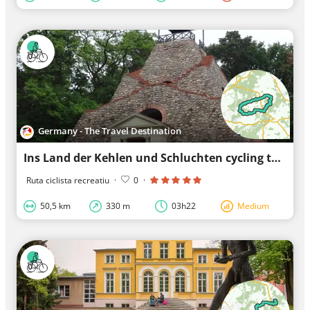
Germany - The Travel Destination
Ins Land der Kehlen und Schluchten cycling tour
Ruta ciclista recreatiu
·
0
·
50,5 km
330 m
03h22
Medium