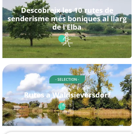
Descobreix les 10 rutes de
senderisme més boniques al llarg
de l'Elba
- SELECTION -
Rutes a Waldsieversdorf