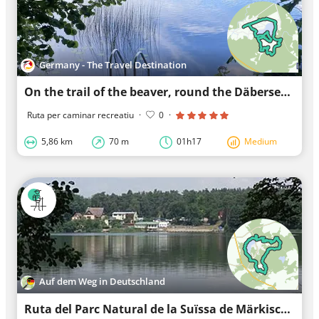
Germany - The Travel Destination
On the trail of the beaver, round the Däberseen - tour for late riser
Ruta per caminar recreatiu
·
0
·
5,86 km
70 m
01h17
Medium
Auf dem Weg in Deutschland
Ruta del Parc Natural de la Suïssa de Märkisch