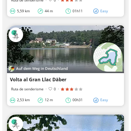
Ruta de senderisme
·
0
·
5,59 km
44 m
01h11
Easy
Auf dem Weg in Deutschland
Volta al Gran Llac Däber
Ruta de senderisme
·
0
·
2,53 km
12 m
00h31
Easy