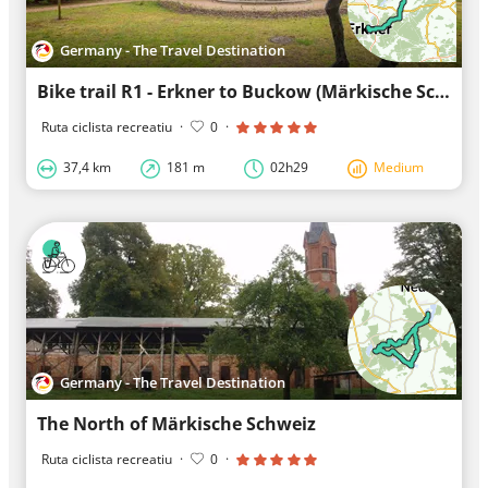
Germany - The Travel Destination
Bike trail R1 - Erkner to Buckow (Märkische Schweiz)
Ruta ciclista recreatiu
·
0
·
37,4 km
181 m
02h29
Medium
Germany - The Travel Destination
The North of Märkische Schweiz
Ruta ciclista recreatiu
·
0
·