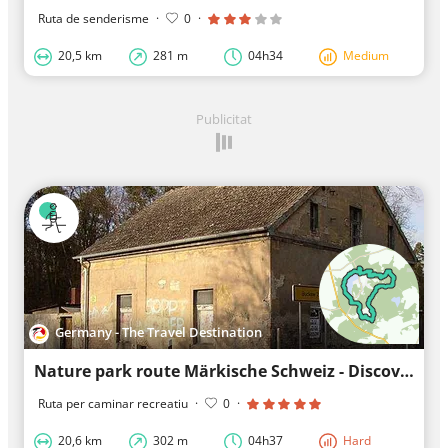
Ruta de senderisme
·
0
·
20,5 km
281 m
04h34
Medium
Publicitat
Germany - The Travel Destination
Nature park route Märkische Schweiz - Discovery tour
Ruta per caminar recreatiu
·
0
·
20,6 km
302 m
04h37
Hard