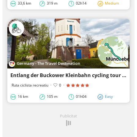
33,6 km
319 m
02h14
Medium
Germany - The Travel Destination
Entlang der Buckower Kleinbahn cycling tour - Discovery Tour
Ruta ciclista recreatiu
·
0
·
16 km
105 m
01h04
Easy
Publicitat