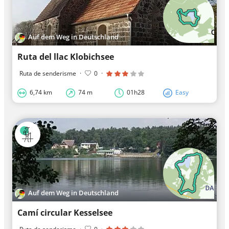
Auf dem Weg in Deutschland
Ruta del llac Klobichsee
Ruta de senderisme
·
0
·
6,74 km
74 m
01h28
Easy
Auf dem Weg in Deutschland
Camí circular Kesselsee