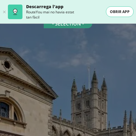
Descarrega l'app
OBRIR APP
RouteYou mai no havia estat
tan fàcil
- SELECTION -