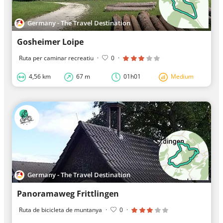
Germany - The Travel Destination
Gosheimer Loipe
Ruta per caminar recreatiu
·
0
·
4,56 km
67 m
01h01
Medium
Germany - The Travel Destination
Panoramaweg Frittlingen
Ruta de bicicleta de muntanya
·
0
·