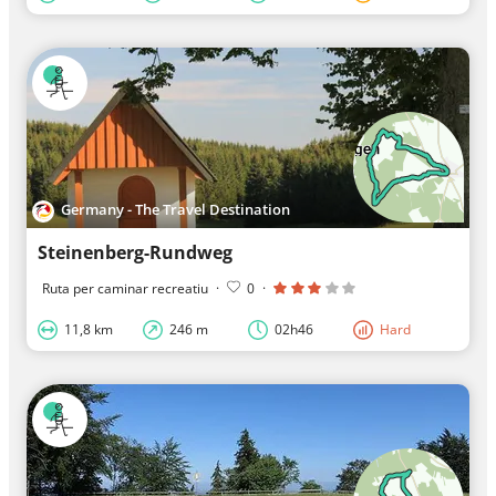
Germany - The Travel Destination
Steinenberg-Rundweg
Ruta per caminar recreatiu
·
0
·
11,8 km
246 m
02h46
Hard