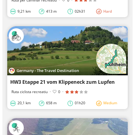
Ruta per caminar recreatiu
·
0
·
9,21 km
413 m
02h31
Hard
Germany - The Travel Destination
HW3 Etappe 21 vom Klippeneck zum Lupfen
Ruta ciclista recreatiu
·
0
·
20,1 km
658 m
01h20
Medium