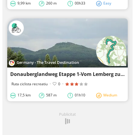
9,99 km
260 m
00h33
Easy
Germany - The Travel Destination
Donauberglandweg Etappe 1-Vom Lemberg zum Dreifaltigkeitsberg
Ruta ciclista recreatiu
·
0
·
17,5 km
587 m
01h10
Medium
Publicitat