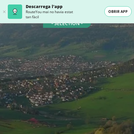
Descarrega l'app
OBRIR APP
RouteYou mai no havia estat
tan fàcil
- SELECTION -