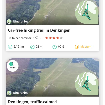
Itineraries
Car-free hiking trail in Denkingen
Ruta per caminar
·
0
·
2,15 km
92 m
00h34
Medium
Itineraries
Denkingen, traffic-calmed