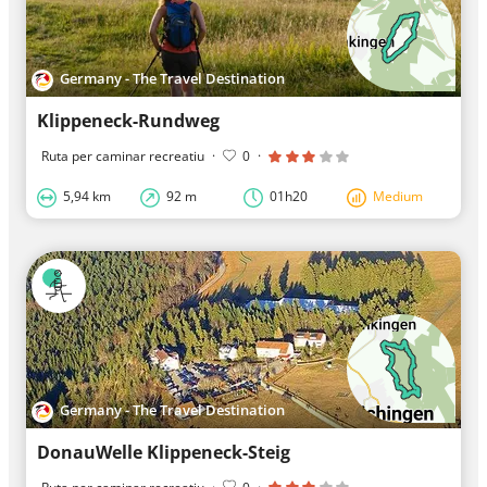
Germany - The Travel Destination
Klippeneck-Rundweg
Ruta per caminar recreatiu
·
0
·
5,94 km
92 m
01h20
Medium
Germany - The Travel Destination
DonauWelle Klippeneck-Steig