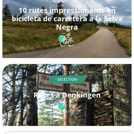
10 rutes impressionants en
bicicleta de carretera a la Selva
Negra
- SELECTION -
Rutes a Denkingen