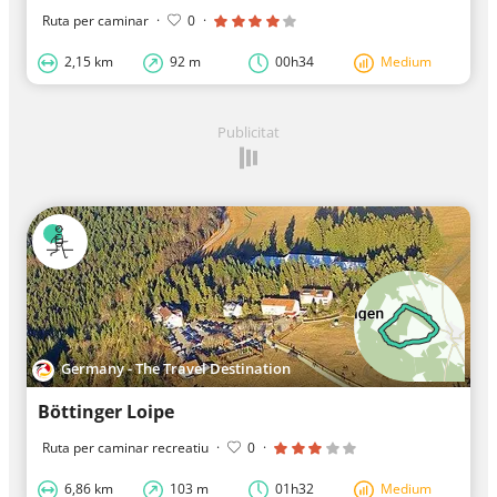
Ruta per caminar
·
0
·
2,15 km
92 m
00h34
Medium
Publicitat
Germany - The Travel Destination
Böttinger Loipe
Ruta per caminar recreatiu
·
0
·
6,86 km
103 m
01h32
Medium