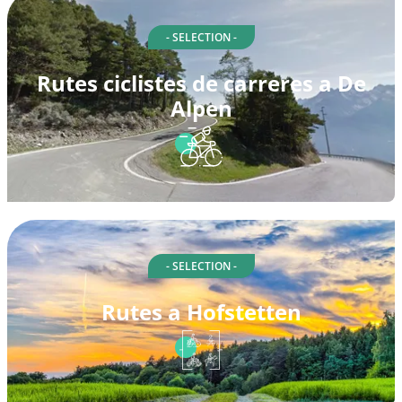
- SELECTION -
Rutes ciclistes de carreres a De
Alpen
- SELECTION -
Rutes a Hofstetten