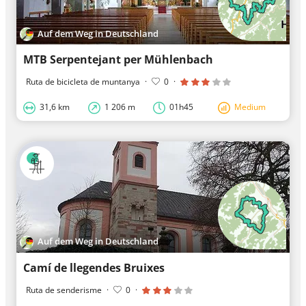
Auf dem Weg in Deutschland
MTB Serpentejant per Mühlenbach
Ruta de bicicleta de muntanya
·
0
·
31,6 km
1 206 m
01h45
Medium
Auf dem Weg in Deutschland
Camí de llegendes Bruixes
Ruta de senderisme
·
0
·