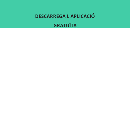
DESCARREGA L'APLICACIÓ
GRATUÏTA
SEGUEIX-NOS