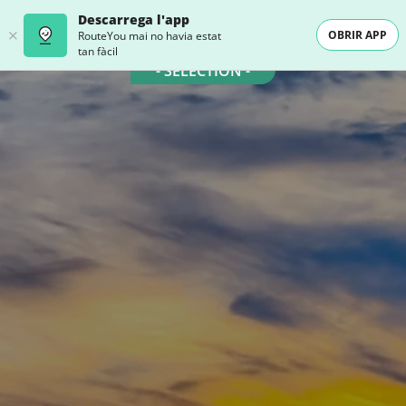
Descarrega l'app
OBRIR APP
RouteYou mai no havia estat
tan fàcil
- SELECTION -