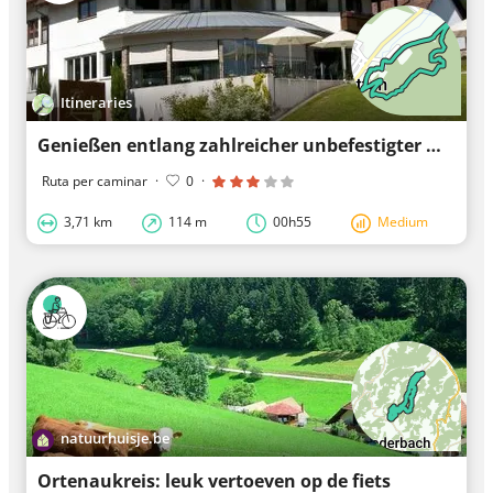
Itineraries
Genießen entlang zahlreicher unbefestigter Wege
Ruta per caminar
·
0
·
3,71 km
114 m
00h55
Medium
natuurhuisje.be
Ortenaukreis: leuk vertoeven op de fiets