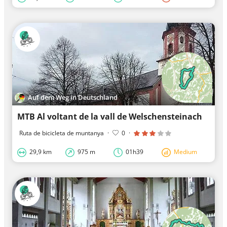
Auf dem Weg in Deutschland
MTB Al voltant de la vall de Welschensteinach
Ruta de bicicleta de muntanya
·
0
·
29,9 km
975 m
01h39
Medium