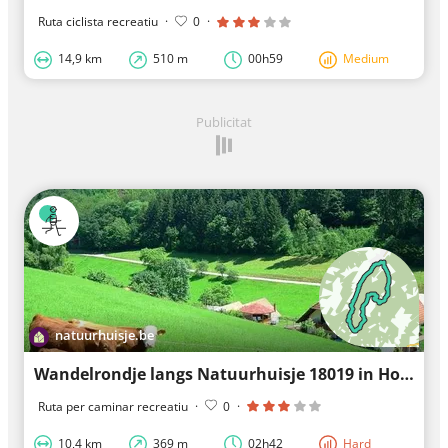
Ruta ciclista recreatiu
·
0
·
14,9 km
510 m
00h59
Medium
Publicitat
natuurhuisje.be
Wandelrondje langs Natuurhuisje 18019 in Hofstetten
Ruta per caminar recreatiu
·
0
·
10,4 km
369 m
02h42
Hard