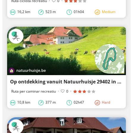
Ruta ciclista recreatiu
·
0
·
16,2 km
523 m
01h04
Medium
natuurhuisje.be
Op ontdekking vanuit Natuurhuisje 29402 in Hofstetten
Ruta per caminar recreatiu
·
0
·
10,8 km
377 m
02h47
Hard