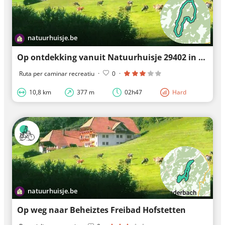
natuurhuisje.be
Op ontdekking vanuit Natuurhuisje 29402 in Hofstetten
Ruta per caminar recreatiu
·
0
·
10,8 km
377 m
02h47
Hard
natuurhuisje.be
Op weg naar Beheiztes Freibad Hofstetten