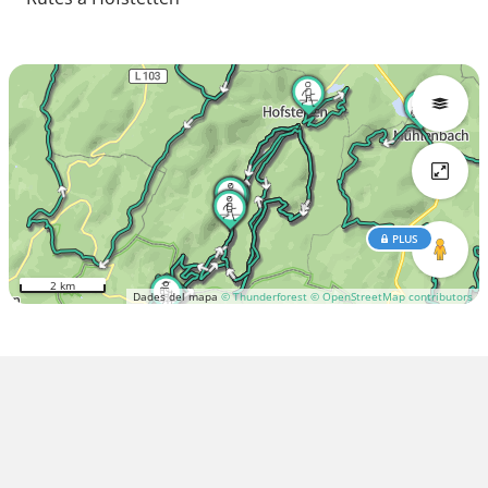
PLUS
2 km
Dades del mapa
© Thunderforest
© OpenStreetMap contributors