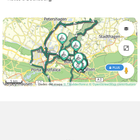
PLUS
5 km
Dades del mapa
© Thunderforest
© OpenStreetMap contributors