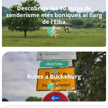
Descobreix les 10 rutes de
senderisme més boniques al llarg
de l'Elba
- SELECTION -
Rutes a Bückeburg