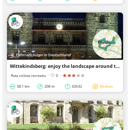
Fahrradrouten in Deutschland
Wittekindsberg: enjoy the landscape around this mountain
Ruta ciclista recreatiu
·
0
·
38,1 km
208 m
02h32
Medium