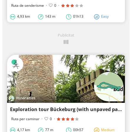
Ruta de senderisme
·
0
·
4,93 km
143 m
01h13
Easy
Publicitat
Itineraries
Exploration tour Bückeburg (with unpaved paths)
Ruta per caminar
·
0
·
4,17 km
77 m
00h57
Medium