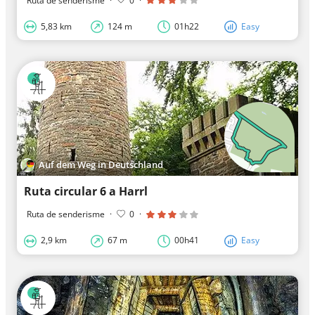
Ruta de senderisme
·
0
·
5,83 km
124 m
01h22
Easy
Auf dem Weg in Deutschland
Ruta circular 6 a Harrl
Ruta de senderisme
·
0
·
2,9 km
67 m
00h41
Easy