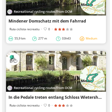
Recreational cycling routes from OCM
Mindener Domschatz mit dem Fahrrad
Ruta ciclista recreatiu
·
0
·
55,9 km
277 m
03h43
Medium
Recreational cycling routes from OCM
In die Pedale treten entlang Schloss Wietersheim
Ruta ciclista recreatiu
·
0
·