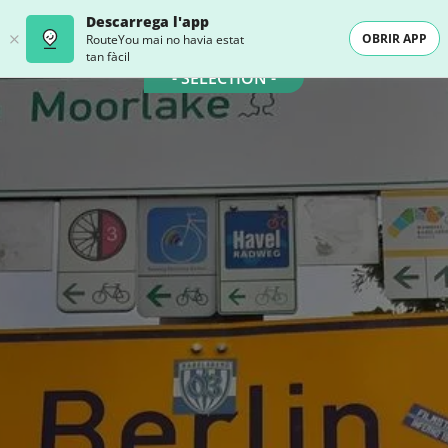
Descarrega l'app
OBRIR APP
RouteYou mai no havia estat
tan fàcil
- SELECTION -