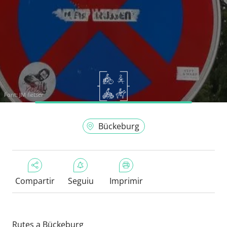
Font:
JM fietser
Bückeburg
Compartir
Seguiu
Imprimir
Rutes a Bückeburg