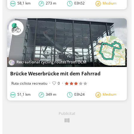
58,1 km
273 m
03h52
Medium
Recreational cycling routes from OCM
Brücke Weserbrücke mit dem Fahrrad
Ruta ciclista recreatiu
·
0
·
51,1 km
349 m
03h24
Medium
Publicitat