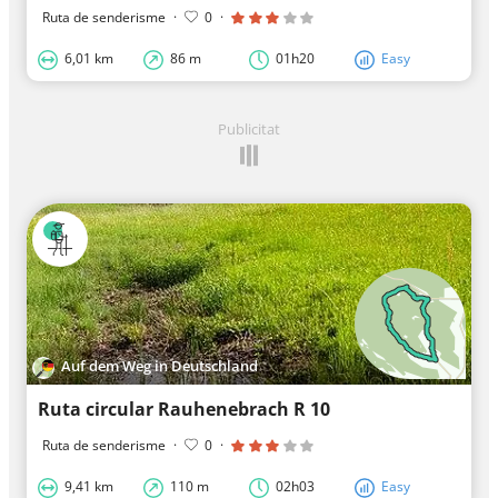
Ruta de senderisme
·
0
·
6,01 km
86 m
01h20
Easy
Publicitat
Auf dem Weg in Deutschland
Ruta circular Rauhenebrach R 10
Ruta de senderisme
·
0
·
9,41 km
110 m
02h03
Easy