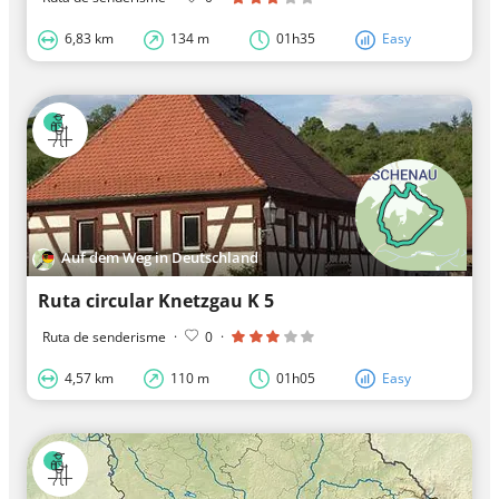
6,83 km
134 m
01h35
Easy
Auf dem Weg in Deutschland
Ruta circular Knetzgau K 5
Ruta de senderisme
·
0
·
4,57 km
110 m
01h05
Easy