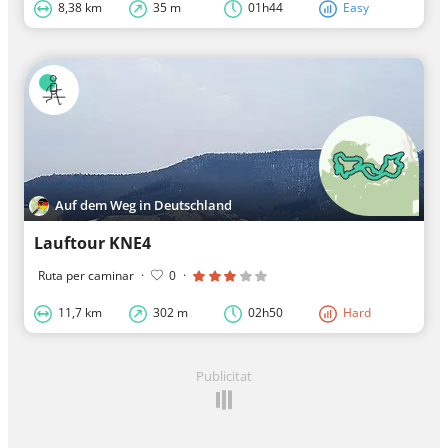
8,38 km
35 m
01h44
Easy
Auf dem Weg in Deutschland
Lauftour KNE4
Ruta per caminar
·
0
·
11,7 km
302 m
02h50
Hard
Publicitat