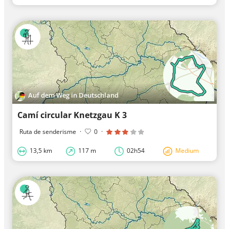
Auf dem Weg in Deutschland
Camí circular Knetzgau K 3
Ruta de senderisme
·
0
·
13,5 km
117 m
02h54
Medium