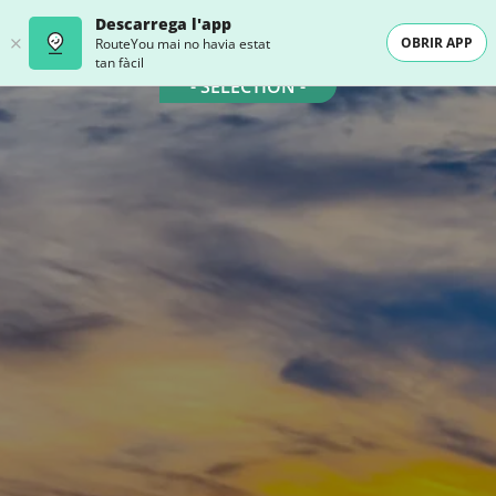
Descarrega l'app
OBRIR APP
RouteYou mai no havia estat
tan fàcil
- SELECTION -