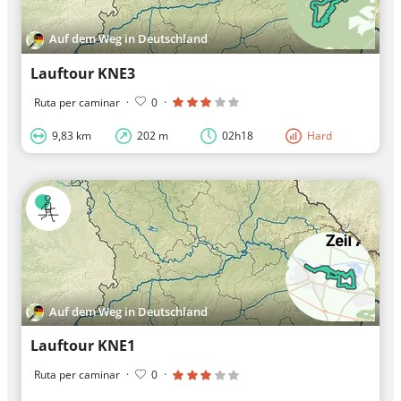
Auf dem Weg in Deutschland
Lauftour KNE3
Ruta per caminar
·
0
·
9,83 km
202 m
02h18
Hard
Auf dem Weg in Deutschland
Lauftour KNE1
Ruta per caminar
·
0
·