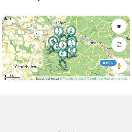
PLUS
5 km
Dades del mapa
© Thunderforest
© OpenStreetMap contributors