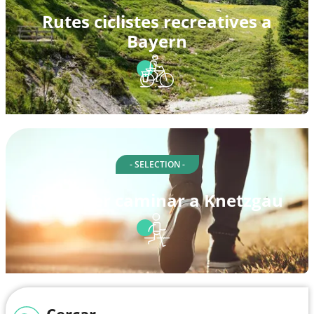
Rutes ciclistes recreatives a
Bayern
- SELECTION -
Rutes per caminar a Knetzgau
Cercar