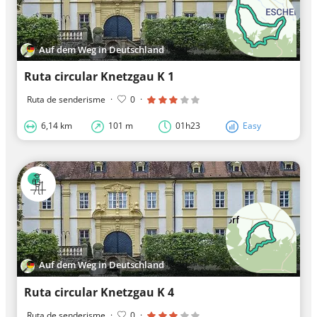
Auf dem Weg in Deutschland
Ruta circular Knetzgau K 1
Ruta de senderisme
·
0
·
6,14 km
101 m
01h23
Easy
Auf dem Weg in Deutschland
Ruta circular Knetzgau K 4
Ruta de senderisme
·
0
·