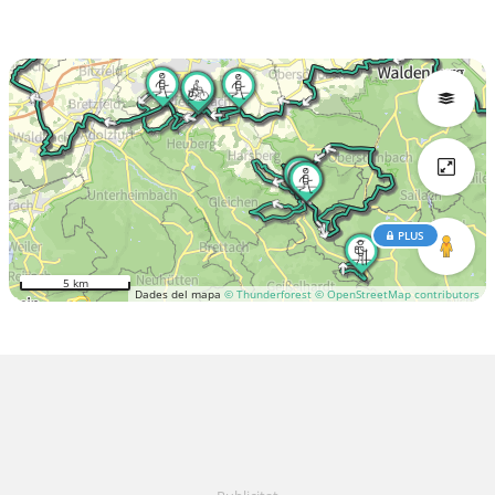
PLUS
5 km
Dades del mapa
© Thunderforest
© OpenStreetMap contributors