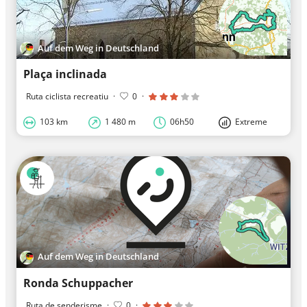
Auf dem Weg in Deutschland
Plaça inclinada
Ruta ciclista recreatiu
·
0
·
103 km
1 480 m
06h50
Extreme
Auf dem Weg in Deutschland
Ronda Schuppacher
Ruta de senderisme
·
0
·