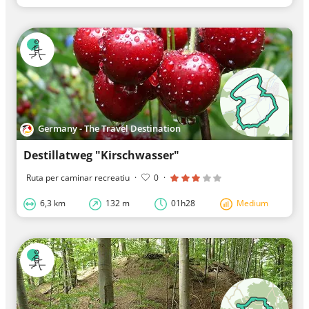
Germany - The Travel Destination
Destillatweg "Kirschwasser"
Ruta per caminar recreatiu
·
0
·
6,3 km
132 m
01h28
Medium