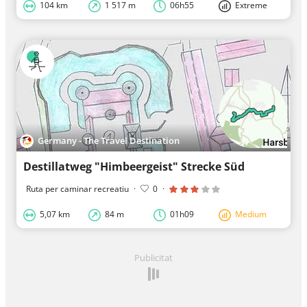
104 km
1 517 m
06h55
Extreme
Germany - The Travel Destination
Destillatweg "Himbeergeist" Strecke Süd
Ruta per caminar recreatiu
·
0
·
5,07 km
84 m
01h09
Medium
Publicitat