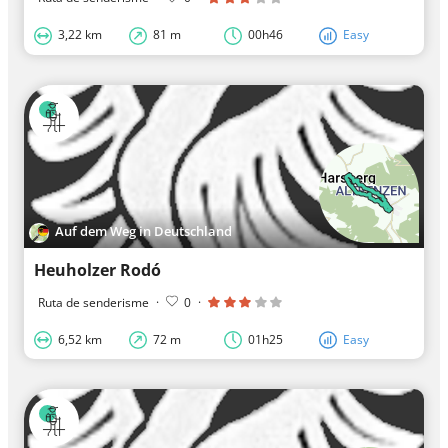
3,22 km
81 m
00h46
Easy
Auf dem Weg in Deutschland
Heuholzer Rodó
Ruta de senderisme
·
0
·
6,52 km
72 m
01h25
Easy