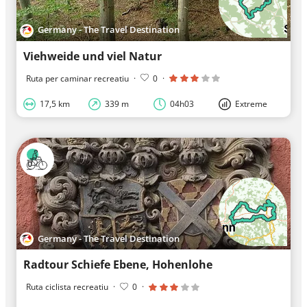
Germany - The Travel Destination
Viehweide und viel Natur
Ruta per caminar recreatiu
·
0
·
17,5 km
339 m
04h03
Extreme
Germany - The Travel Destination
Radtour Schiefe Ebene, Hohenlohe
Ruta ciclista recreatiu
·
0
·