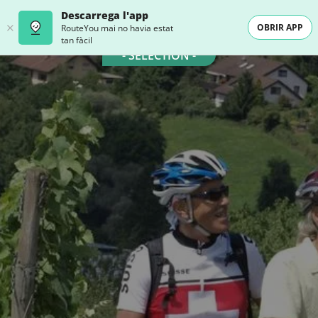
Descarrega l'app
OBRIR APP
RouteYou mai no havia estat
tan fàcil
- SELECTION -