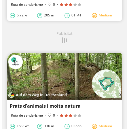
Ruta de senderisme
·
0
·
6,72 km
205 m
01h41
Medium
Publicitat
Auf dem Weg in Deutschland
Prats d'animals i molta natura
Ruta de senderisme
·
0
·
16,9 km
336 m
03h56
Medium