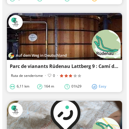
Auf dem Weg in Deutschland
Parc de vianants Rüdenau Lattberg 9 : Camí dels Nans
Ruta de senderisme
·
0
·
6,11 km
164 m
01h29
Easy