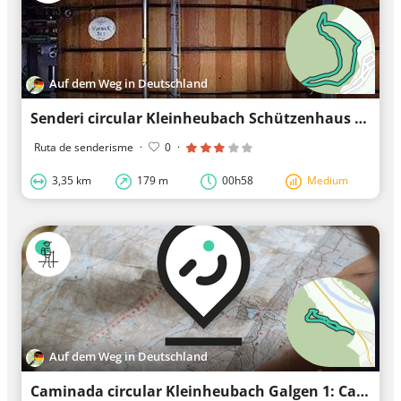
Auf dem Weg in Deutschland
Senderi circular Kleinheubach Schützenhaus 5 : Camí de memòria Dr. Götz
Ruta de senderisme
·
0
·
3,35 km
179 m
00h58
Medium
Auf dem Weg in Deutschland
Caminada circular Kleinheubach Galgen 1: Camí del Forca