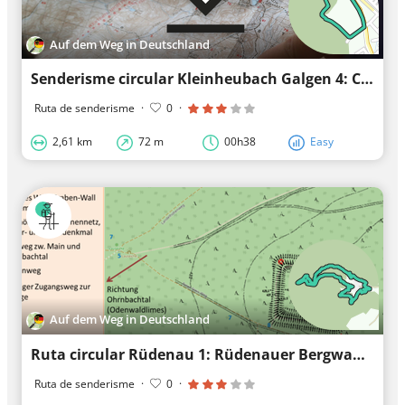
Auf dem Weg in Deutschland
Senderisme circular Kleinheubach Galgen 4: Camí panoràmic
Ruta de senderisme
·
0
·
2,61 km
72 m
00h38
Easy
Auf dem Weg in Deutschland
Ruta circular Rüdenau 1: Rüdenauer Bergwanderweg
Ruta de senderisme
·
0
·