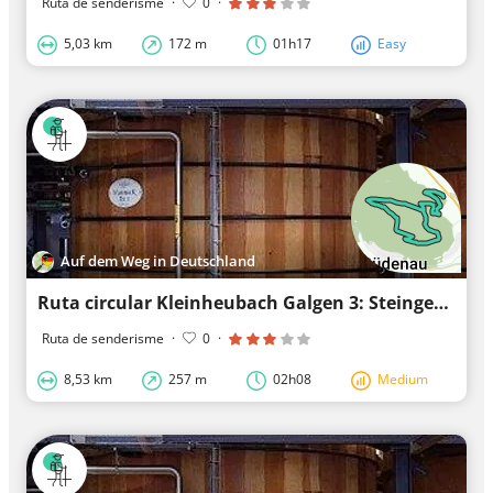
Ruta de senderisme
·
0
·
5,03 km
172 m
01h17
Easy
Auf dem Weg in Deutschland
Ruta circular Kleinheubach Galgen 3: Steingemürbweg
Ruta de senderisme
·
0
·
8,53 km
257 m
02h08
Medium