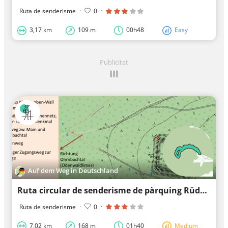
Ruta de senderisme
·
0
·
3,17 km
109 m
00h48
Easy
Publicitat
Auf dem Weg in Deutschland
Ruta circular de senderisme de pàrquing Rüdenau Lattweg 8 : Winnengrundweg
Ruta de senderisme
·
0
·
7,02 km
168 m
01h40
Medium