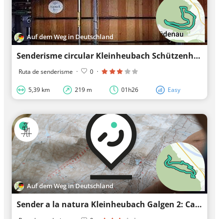
Auf dem Weg in Deutschland
Senderisme circular Kleinheubach Schützenhaus 6 : Camí de les alçades de Scheuerbusch
Ruta de senderisme
·
0
·
5,39 km
219 m
01h26
Easy
Auf dem Weg in Deutschland
Sender a la natura Kleinheubach Galgen 2: Camí de les mantes de bedoll