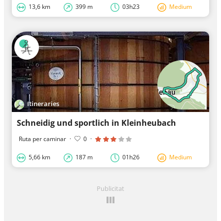
13,6 km
399 m
03h23
Medium
Itineraries
Schneidig und sportlich in Kleinheubach
Ruta per caminar
·
0
·
5,66 km
187 m
01h26
Medium
Publicitat