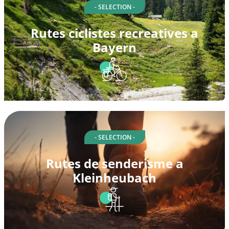
- SELECTION -
Rutes ciclistes recreatives a
Bayern
- SELECTION -
Rutes de senderisme a
Kleinheubach