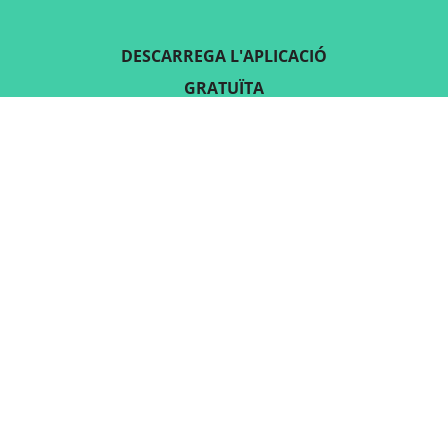
DESCARREGA L'APLICACIÓ
GRATUÏTA
SEGUEIX-NOS