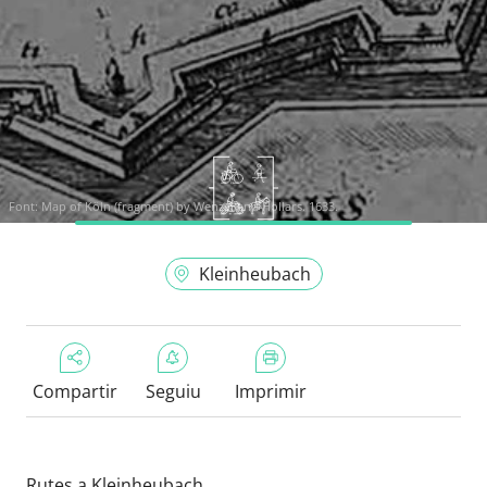
Font:
Map of Köln (fragment) by Wenzel and Hollars. 1633.
Kleinheubach
Compartir
Seguiu
Imprimir
Rutes a Kleinheubach