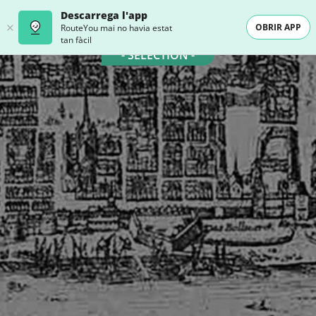
Descarrega l'app
OBRIR APP
RouteYou mai no havia estat
tan fàcil
- SELECTION -