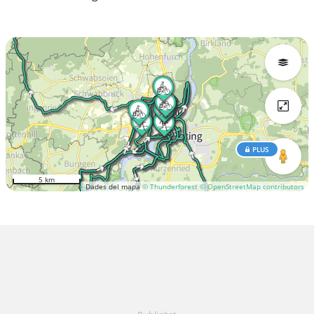
PLUS
5 km
Dades del mapa
© Thunderforest
© OpenStreetMap contributors