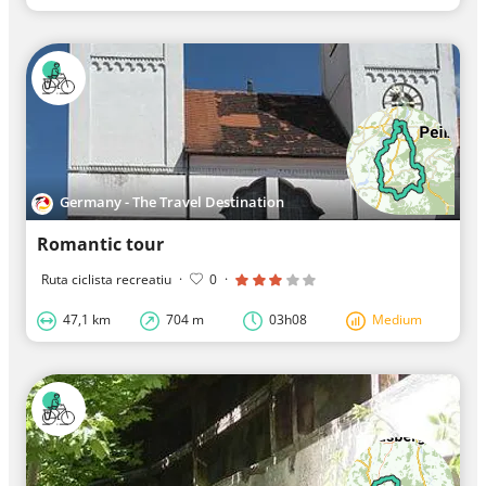
Germany - The Travel Destination
Romantic tour
Ruta ciclista recreatiu
·
0
·
47,1 km
704 m
03h08
Medium