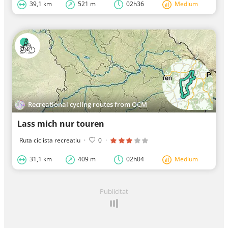
39,1 km
521 m
02h36
Medium
Recreational cycling routes from OCM
Lass mich nur touren
Ruta ciclista recreatiu
·
0
·
31,1 km
409 m
02h04
Medium
Publicitat