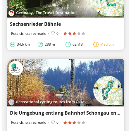
Germany - The Travel Destination
Sachsenrieder Bähnle
Ruta ciclista recreatiu
·
0
·
34,6 km
288 m
02h18
Medium
Recreational cycling routes from OCM
Die Umgebung entlang Bahnhof Schongau entdecken
Ruta ciclista recreatiu
·
0
·