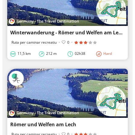
Germany - The Travel Destination
Winterwanderung - Römer und Welfen am Lech
Ruta per caminar recreatiu
·
0
·
11,5 km
212 m
02h38
Hard
Germany - The Travel Destination
Römer und Welfen am Lech
Ruta per caminar recreatiu
·
0
·