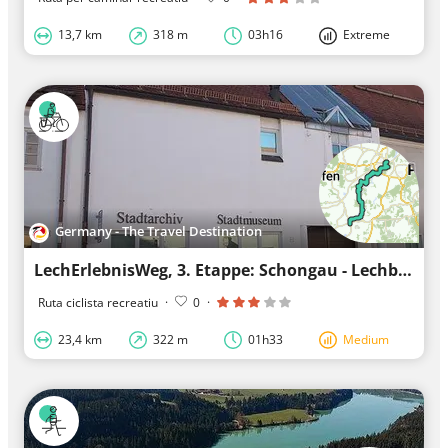
13,7 km
318 m
03h16
Extreme
Germany - The Travel Destination
LechErlebnisWeg, 3. Etappe: Schongau - Lechbruck
Ruta ciclista recreatiu
·
0
·
23,4 km
322 m
01h33
Medium