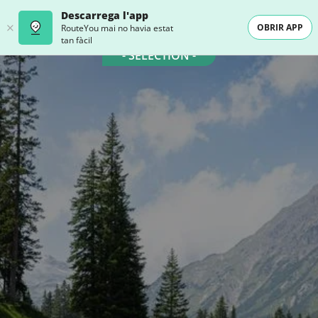
Descarrega l'app
OBRIR APP
RouteYou mai no havia estat
tan fàcil
- SELECTION -