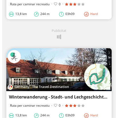
Ruta per caminar recreatiu
·
0
·
13,8 km
244 m
03h09
Hard
Publicitat
Germany - The Travel Destination
Winterwanderung - Stadt- und Lechgeschichten
Ruta per caminar recreatiu
·
0
·
13,8 km
244 m
03h09
Hard