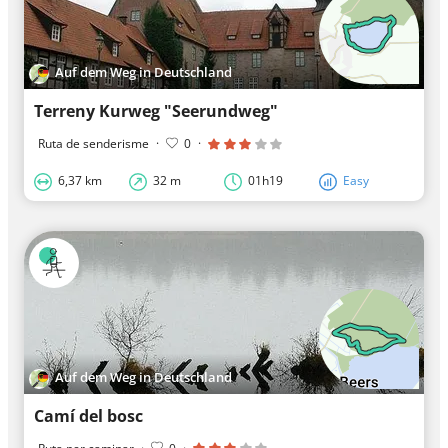
Auf dem Weg in Deutschland
Terreny Kurweg "Seerundweg"
Ruta de senderisme
·
0
·
6,37 km
32 m
01h19
Easy
Auf dem Weg in Deutschland
Camí del bosc