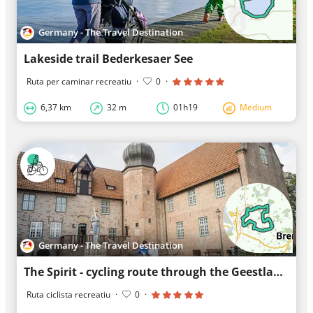
Germany - The Travel Destination
Lakeside trail Bederkesaer See
Ruta per caminar recreatiu
·
0
·
6,37 km
32 m
01h19
Medium
Germany - The Travel Destination
The Spirit - cycling route through the Geestland
Ruta ciclista recreatiu
·
0
·