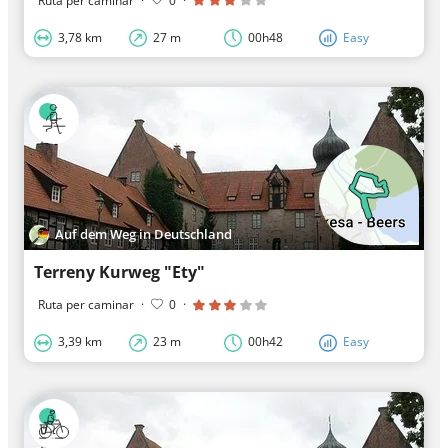
Ruta per caminar
·
0
·
3,78 km
27 m
00h48
Easy
Auf dem Weg in Deutschland
Terreny Kurweg "Ety"
Ruta per caminar
·
0
·
3,39 km
23 m
00h42
Easy