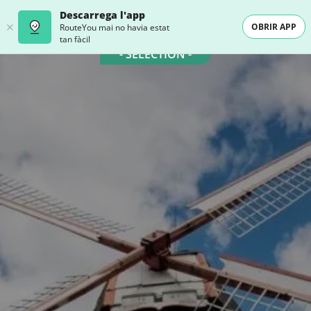
Descarrega l'app
OBRIR APP
RouteYou mai no havia estat
tan fàcil
- SELECTION -