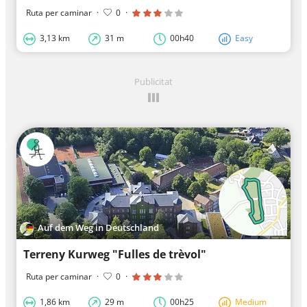
Ruta per caminar
·
0
·
3,13 km
31 m
00h40
Easy
Publicitat
Auf dem Weg in Deutschland
Terreny Kurweg "Fulles de trèvol"
Ruta per caminar
·
0
·
1,86 km
29 m
00h25
Medium