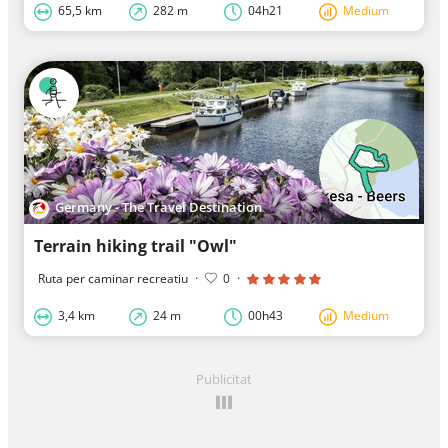
65,5 km
282 m
04h21
Medium
Germany - The Travel Destination
Terrain hiking trail "Owl"
Ruta per caminar recreatiu
·
0
·
3,4 km
24 m
00h43
Medium
Publicitat