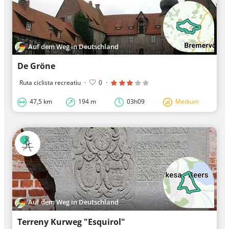
Auf dem Weg in Deutschland
De Gröne
Ruta ciclista recreatiu
·
0
·
47,5 km
194 m
03h09
Medium
Auf dem Weg in Deutschland
Terreny Kurweg "Esquirol"