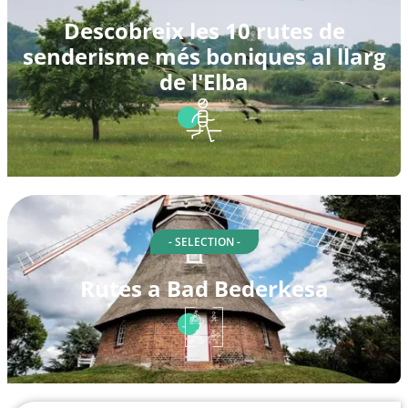
Descobreix les 10 rutes de
senderisme més boniques al llarg
de l'Elba
- SELECTION -
Rutes a Bad Bederkesa