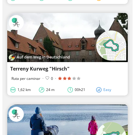
Auf dem Weg in Deutschland
Terreny Kurweg "Hirsch"
Ruta per caminar
·
0
·
1,62 km
24 m
00h21
Easy