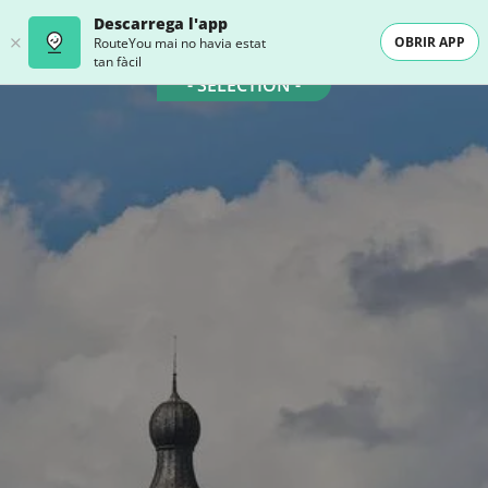
Descarrega l'app
OBRIR APP
RouteYou mai no havia estat
tan fàcil
- SELECTION -