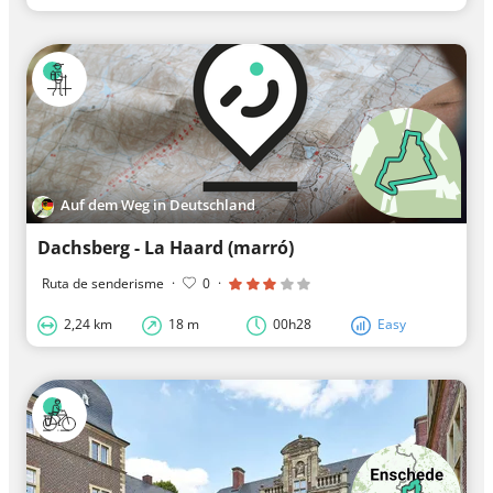
Auf dem Weg in Deutschland
Dachsberg - La Haard (marró)
Ruta de senderisme
·
0
·
2,24 km
18 m
00h28
Easy