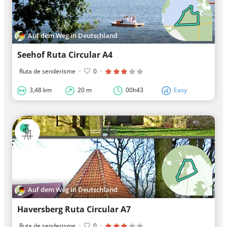
Auf dem Weg in Deutschland
Seehof Ruta Circular A4
Ruta de senderisme
·
0
·
3,48 km
20 m
00h43
Easy
Auf dem Weg in Deutschland
Haversberg Ruta Circular A7
Ruta de senderisme
·
0
·