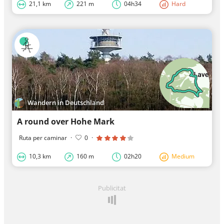
21,1 km
221 m
04h34
Hard
Wandern in Deutschland
A round over Hohe Mark
Ruta per caminar
·
0
·
10,3 km
160 m
02h20
Medium
Publicitat