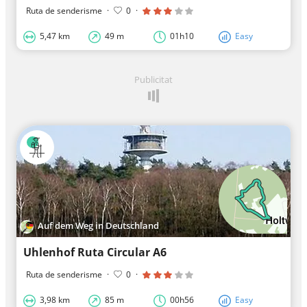
Ruta de senderisme
·
0
·
5,47 km
49 m
01h10
Easy
Publicitat
Auf dem Weg in Deutschland
Uhlenhof Ruta Circular A6
Ruta de senderisme
·
0
·
3,98 km
85 m
00h56
Easy