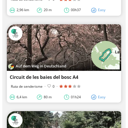
2,96 km
20 m
00h37
Easy
Auf dem Weg in Deutschland
Circuit de les baies del bosc A4
Ruta de senderisme
·
0
·
6,4 km
80 m
01h24
Easy