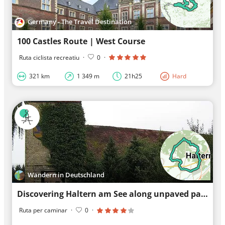
Germany - The Travel Destination
100 Castles Route | West Course
Ruta ciclista recreatiu
·
0
·
321 km
1 349 m
21h25
Hard
Wandern in Deutschland
Discovering Haltern am See along unpaved paths
Ruta per caminar
·
0
·