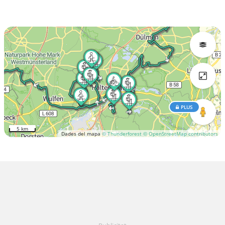
PLUS
5 km
Dades del mapa
© Thunderforest
© OpenStreetMap contributors