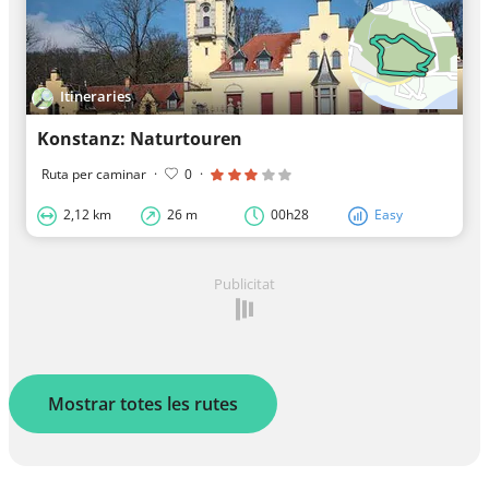
Itineraries
Konstanz: Naturtouren
Ruta per caminar
·
0
·
2,12 km
26 m
00h28
Easy
Publicitat
Mostrar totes les rutes