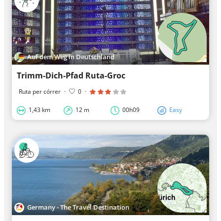
Auf dem Weg in Deutschland
Trimm-Dich-Pfad Ruta-Groc
Ruta per córrer
·
0
·
1,43 km
12 m
00h09
Easy
Germany - The Travel Destination