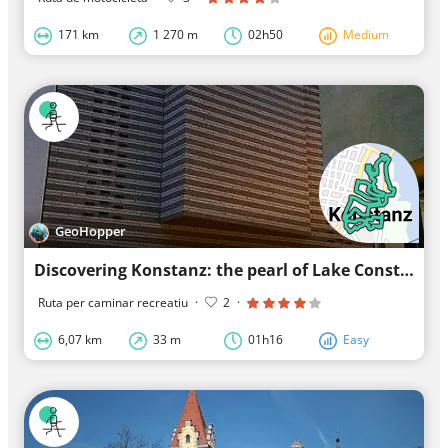
171 km
1 270 m
02h50
Medium
GeoHopper
Discovering Konstanz: the pearl of Lake Constance
Ruta per caminar recreatiu
·
2
·
6,07 km
33 m
01h16
Easy