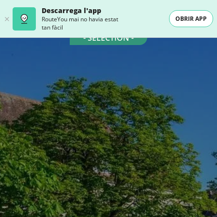
Descarrega l'app
OBRIR APP
RouteYou mai no havia estat
tan fàcil
- SELECTION -