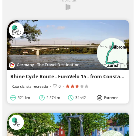
Germany - The Travel Destination
Rhine Cycle Route - EuroVelo 15 - from Constance to Mannheim
Ruta ciclista recreatiu
·
0
·
521 km
2 574 m
34h42
Extreme