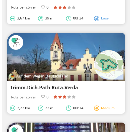
Ruta per córrer
·
0
·
3,67 km
39 m
00h24
Easy
Auf dem Weg in Deutschland
Trimm-Dich-Path Ruta-Verda
Ruta per córrer
·
0
·
2,22 km
22 m
00h14
Medium