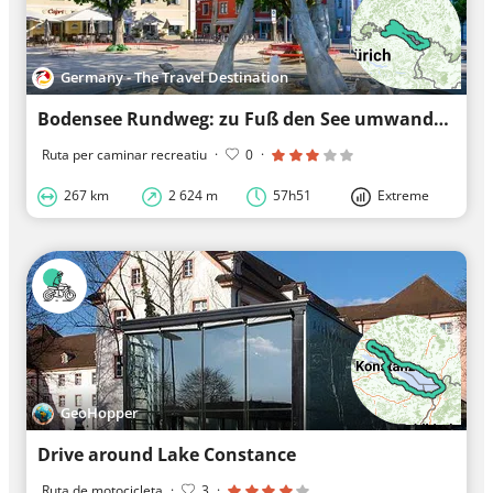
Germany - The Travel Destination
Bodensee Rundweg: zu Fuß den See umwandern
Ruta per caminar recreatiu
·
0
·
267 km
2 624 m
57h51
Extreme
GeoHopper
Drive around Lake Constance
Ruta de motocicleta
·
3
·