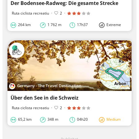
Der Bodensee-Radweg: Die gesamte Strecke
Ruta ciclista recreatiu
·
2
·
264 km
1 762 m
17h37
Extreme
Germany - The Travel Destination
Über den See in die Schweiz
Ruta ciclista recreatiu
·
2
·
65,2 km
348 m
04h20
Medium
Publicitat