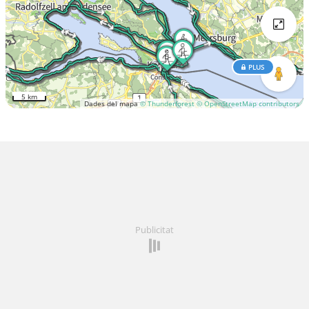
PLUS
5 km
Dades del mapa
© Thunderforest
© OpenStreetMap contributors
Publicitat