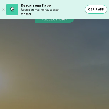
Descarrega l'app
OBRIR APP
RouteYou mai no havia estat
tan fàcil
- SELECTION -