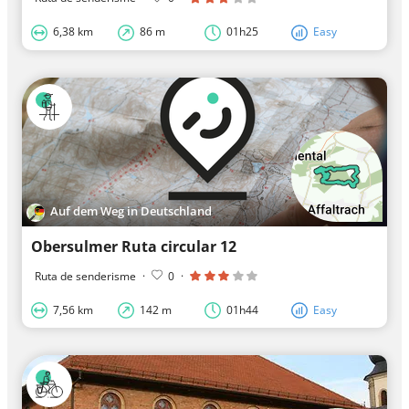
6,38 km
86 m
01h25
Easy
Auf dem Weg in Deutschland
Obersulmer Ruta circular 12
Ruta de senderisme
·
0
·
7,56 km
142 m
01h44
Easy