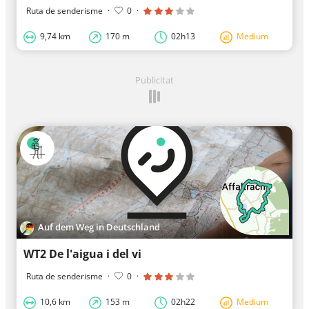
Ruta de senderisme
·
0
·
9,74 km
170 m
02h13
Medium
Publicitat
Auf dem Weg in Deutschland
WT2 De l'aigua i del vi
Ruta de senderisme
·
0
·
10,6 km
153 m
02h22
Medium