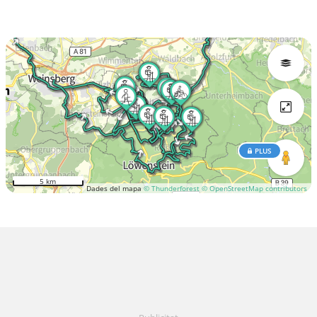
PLUS
5 km
Dades del mapa
© Thunderforest
© OpenStreetMap contributors