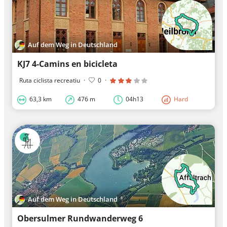
Auf dem Weg in Deutschland
KJ7 4-Camins en bicicleta
Ruta ciclista recreatiu
·
0
·
63,3 km
476 m
04h13
Hard
Auf dem Weg in Deutschland
Obersulmer Rundwanderweg 6