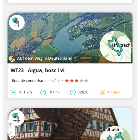
Auf dem Weg in Deutschland
WT23 - Aigua, bosc i vi
Ruta de senderisme
·
0
·
10,1 km
191 m
02h20
Medium