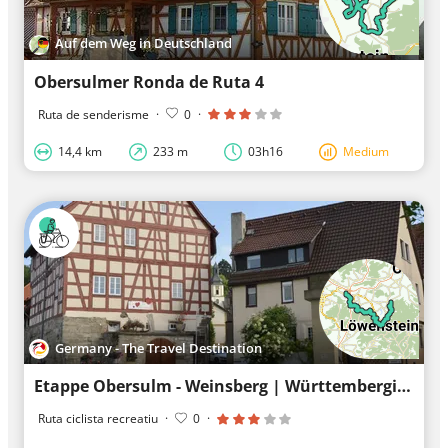
Auf dem Weg in Deutschland
Obersulmer Ronda de Ruta 4
Ruta de senderisme
·
0
·
14,4 km
233 m
03h16
Medium
Germany - The Travel Destination
Etappe Obersulm - Weinsberg | Württembergischer Weinwanderweg
Ruta ciclista recreatiu
·
0
·