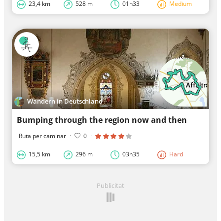
23,4 km
528 m
01h33
Medium
Wandern in Deutschland
Bumping through the region now and then
Ruta per caminar
·
0
·
15,5 km
296 m
03h35
Hard
Publicitat