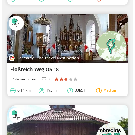
Germany - The Travel Destination
Floßteich-Weg OS 18
Ruta per córrer
·
0
·
6,14 km
195 m
00h51
Medium