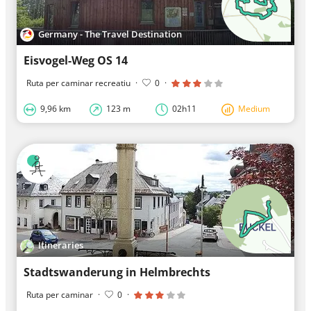
Germany - The Travel Destination
Eisvogel-Weg OS 14
Ruta per caminar recreatiu
·
0
·
9,96 km
123 m
02h11
Medium
Itineraries
Stadtswanderung in Helmbrechts
Ruta per caminar
·
0
·