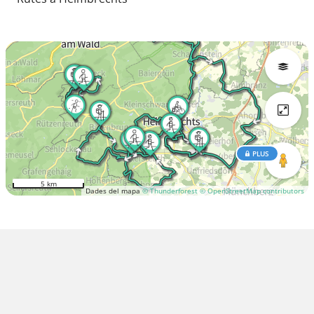
PLUS
5 km
Dades del mapa
© Thunderforest
© OpenStreetMap contributors