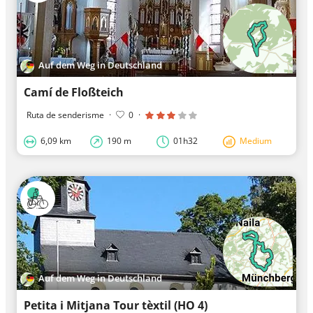
Auf dem Weg in Deutschland
Camí de Floßteich
Ruta de senderisme
·
0
·
6,09 km
190 m
01h32
Medium
Auf dem Weg in Deutschland
Petita i Mitjana Tour tèxtil (HO 4)