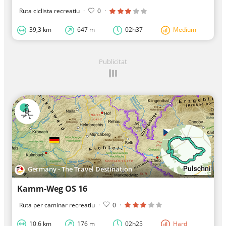
Ruta ciclista recreatiu
·
0
·
39,3 km
647 m
02h37
Medium
Publicitat
Germany - The Travel Destination
Kamm-Weg OS 16
Ruta per caminar recreatiu
·
0
·
10,6 km
176 m
02h25
Hard