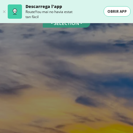
Descarrega l'app
OBRIR APP
RouteYou mai no havia estat
tan fàcil
- SELECTION -