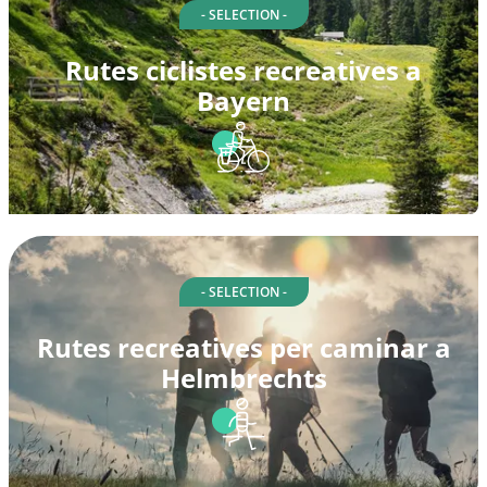
- SELECTION -
Rutes ciclistes recreatives a
Bayern
- SELECTION -
Rutes recreatives per caminar a
Helmbrechts