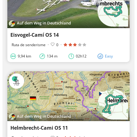
Auf dem Weg in Deutschland
Eisvogel-Camí OS 14
Ruta de senderisme
·
0
·
9,94 km
134 m
02h12
Easy
Auf dem Weg in Deutschland
Helmbrecht-Cami OS 11