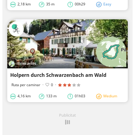
2,18 km
35 m
00h29
Easy
Itineraries
Holpern durch Schwarzenbach am Wald
Ruta per caminar
·
0
·
4,16 km
133 m
01h03
Medium
Publicitat