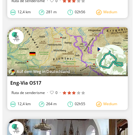
Ruta de senderisme
·
0
·
12,4 km
281 m
02h56
Medium
Auf dem Weg in Deutschland
Eng-Via OS17
Ruta de senderisme
·
0
·
12,4 km
264 m
02h55
Medium