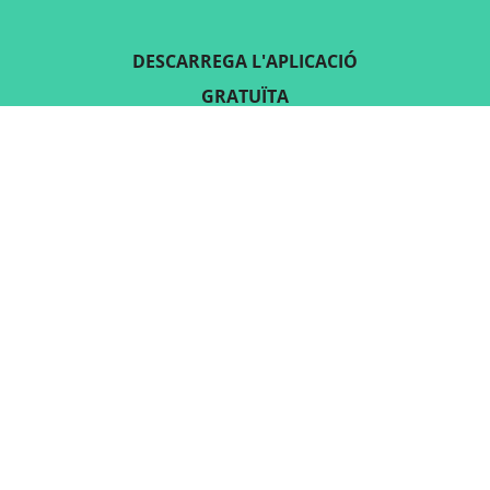
DESCARREGA L'APLICACIÓ
GRATUÏTA
SEGUEIX-NOS