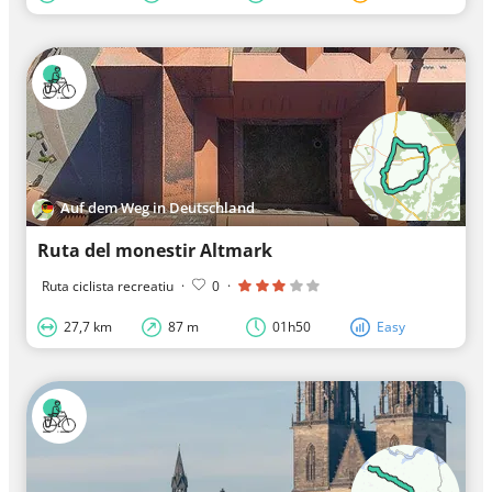
Auf dem Weg in Deutschland
Ruta del monestir Altmark
Ruta ciclista recreatiu
·
0
·
27,7 km
87 m
01h50
Easy