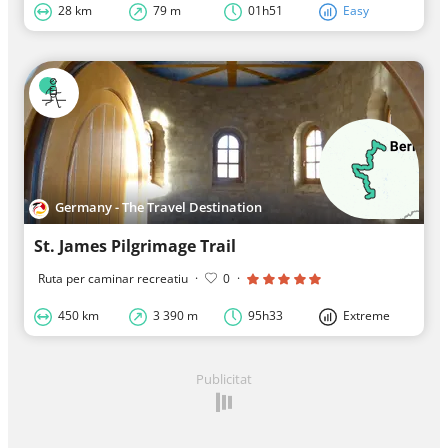
28 km
79 m
01h51
Easy
Germany - The Travel Destination
St. James Pilgrimage Trail
Ruta per caminar recreatiu
·
0
·
450 km
3 390 m
95h33
Extreme
Publicitat