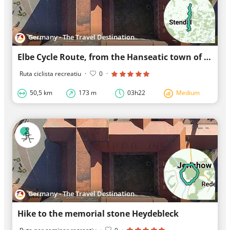
Germany - The Travel Destination
Elbe Cycle Route, from the Hanseatic town of Havelberg to Jerichow Monastery
Ruta ciclista recreatiu
·
0
·
50,5 km
173 m
03h22
Medium
Germany - The Travel Destination
Hike to the memorial stone Heydebleck