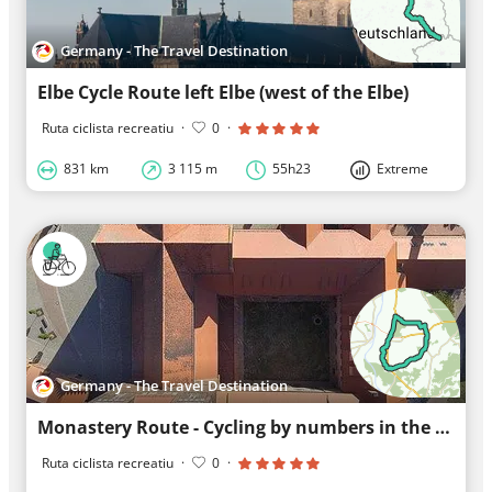
Germany - The Travel Destination
Elbe Cycle Route left Elbe (west of the Elbe)
Ruta ciclista recreatiu
·
0
·
831 km
3 115 m
55h23
Extreme
Germany - The Travel Destination
Monastery Route - Cycling by numbers in the Elbe-Havel triangle
Ruta ciclista recreatiu
·
0
·