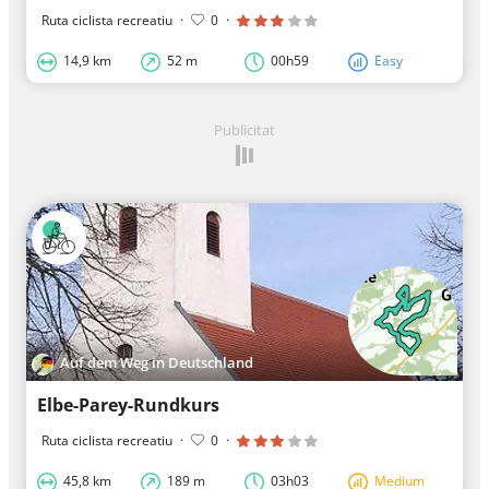
Ruta ciclista recreatiu
·
0
·
14,9 km
52 m
00h59
Easy
Publicitat
Auf dem Weg in Deutschland
Elbe-Parey-Rundkurs
Ruta ciclista recreatiu
·
0
·
45,8 km
189 m
03h03
Medium