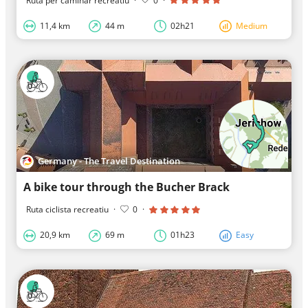
Ruta per caminar recreatiu
·
0
·
11,4 km
44 m
02h21
Medium
Germany - The Travel Destination
A bike tour through the Bucher Brack
Ruta ciclista recreatiu
·
0
·
20,9 km
69 m
01h23
Easy