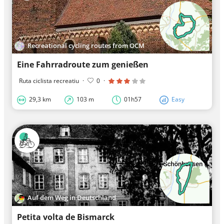
Recreational cycling routes from OCM
Eine Fahrradroute zum genießen
Ruta ciclista recreatiu
·
0
·
29,3 km
103 m
01h57
Easy
Auf dem Weg in Deutschland
Petita volta de Bismarck