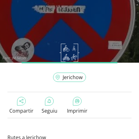
Font:
JM fietser
Jerichow
Compartir
Seguiu
Imprimir
Rutes a Jerichow