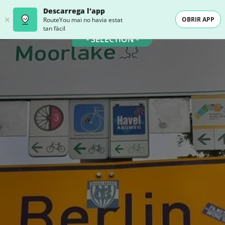
Descarrega l'app
OBRIR APP
RouteYou mai no havia estat
tan fàcil
- SELECTION -