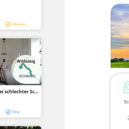
Medium
Langlaufloipe am Sportheim Wildsteig (bei schlechter Schneelage)
Tr
Easy