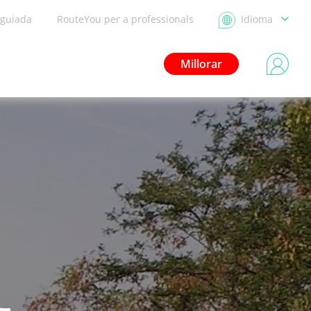
 guiada
RouteYou per a professionals
Idioma
Millorar