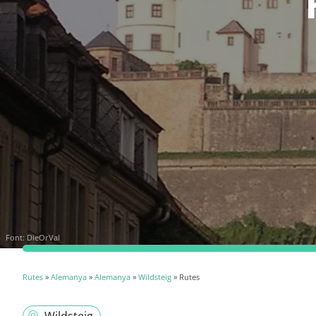
Font:
DieOrVal
Rutes
»
Alemanya
»
Alemanya
»
Wildsteig
» Rutes