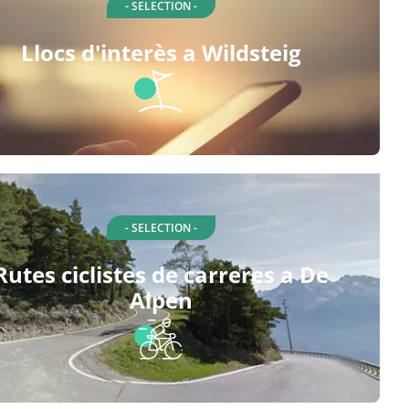
- SELECTION -
Llocs d'interès a Wildsteig
- SELECTION -
Rutes ciclistes de carreres a De
Alpen