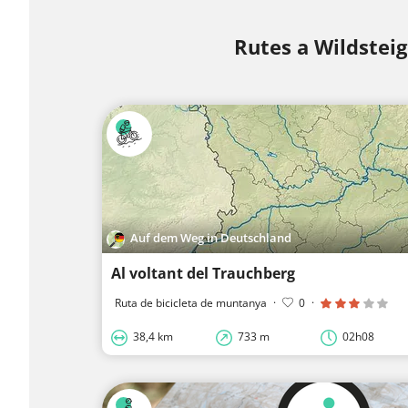
Rutes a Wildsteig
Auf dem Weg in Deutschland
Al voltant del Trauchberg
Ruta de bicicleta de muntanya
·
0
·
38,4 km
733 m
02h08