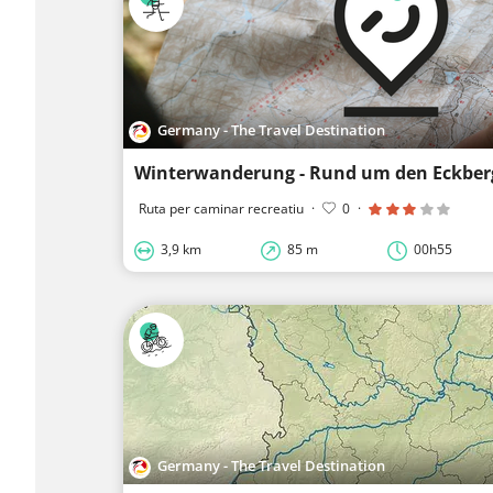
Germany - The Travel Destination
Winterwanderung - Rund um den Eckberg
Ruta per caminar recreatiu
·
0
·
3,9 km
85 m
00h55
Germany - The Travel Destination