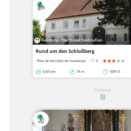
Germany - The Travel Destination
Rund um den Schloßberg
Ruta de bicicleta de muntanya
·
0
·
4,65 km
74 m
00h15
Publicitat