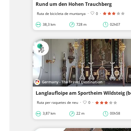
Rund um den Hohen Trauchberg
Ruta de bicicleta de muntanya
·
0
·
38,3 km
728 m
02h07
Germany - The Travel Destination
Ruta per raquetes de neu
·
0
·
3,87 km
22 m
00h58