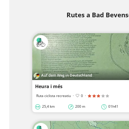
Rutes a Bad Beven
Auf dem Weg in Deutschland
Heura i més
Ruta ciclista recreatiu
·
0
·
25,4 km
200 m
01h41