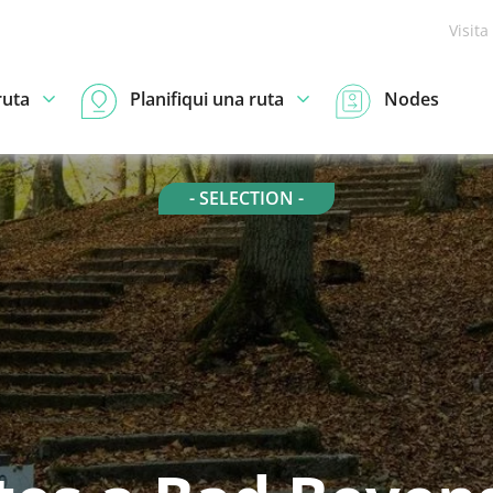
Visita
ruta
Planifiqui una ruta
Nodes
- SELECTION -