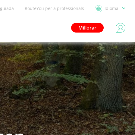
 guiada
RouteYou per a professionals
Idioma
Millorar