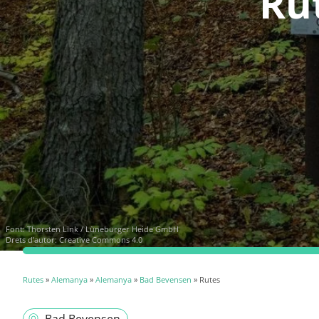
Ru
Font:
Thorsten Link / Lüneburger Heide GmbH
Drets d'autor: Creative Commons 4.0
Rutes
»
Alemanya
»
Alemanya
»
Bad Bevensen
» Rutes