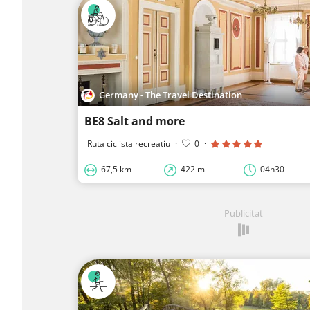
Germany - The Travel Destination
BE8 Salt and more
Ruta ciclista recreatiu
·
0
·
67,5 km
422 m
04h30
Publicitat