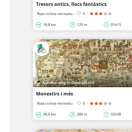
Tresors antics, llocs fantàstics
Ruta ciclista recreatiu
·
0
·
18,8 km
120 m
01h15
Auf dem Weg in Deutschland
Monestirs i més
Ruta ciclista recreatiu
·
0
·
39,6 km
286 m
02h38