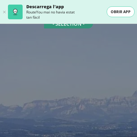
Descarrega l'app
OBRIR APP
RouteYou mai no havia estat
tan fàcil
- SELECTION -