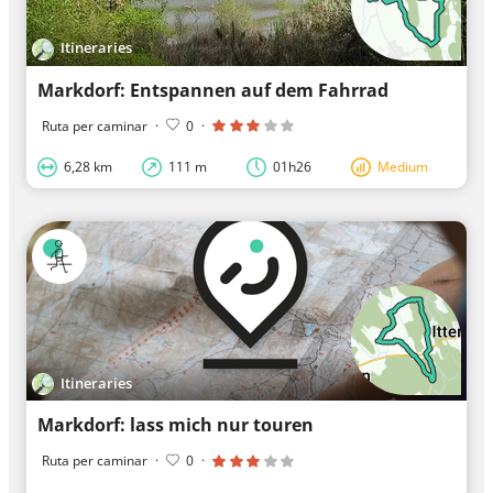
Itineraries
Markdorf: Entspannen auf dem Fahrrad
Ruta per caminar
·
0
·
6,28 km
111 m
01h26
Medium
Itineraries
Markdorf: lass mich nur touren
Ruta per caminar
·
0
·