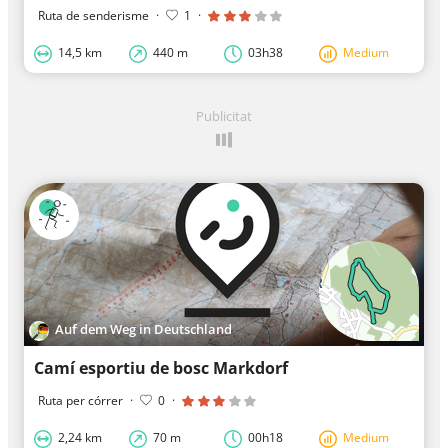
Ruta de senderisme
·
1
·
14,5 km
440 m
03h38
Medium
Publicitat
Auf dem Weg in Deutschland
Camí esportiu de bosc Markdorf
Ruta per córrer
·
0
·
2,24 km
70 m
00h18
Medium